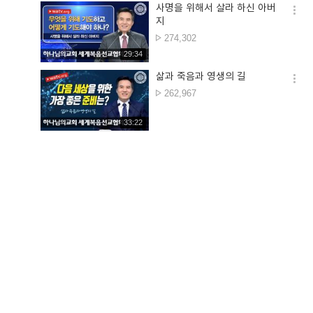
사명을 위해서 살라 하신 아버
옵션
지
더보
조회수
274,302
재생시간
29:34
삶과 죽음과 영생의 길
옵션
조회수
262,967
더보
재생시간
33:22