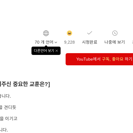
감동
클릭수
70 개 언어
9,228
시청완료
나중에 보기
다른언어 보기
창
닫기
YouTube에서
구독, 좋아요
하기
려주신 중요한 교훈은?]
합니다.
을 견디듯
통을 이기고
니다.