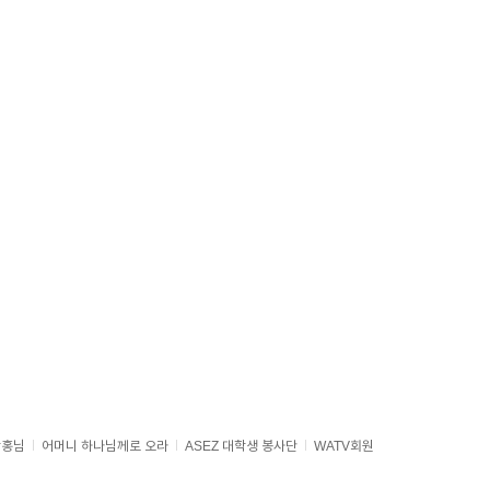
상홍님
어머니 하나님께로 오라
ASEZ 대학생 봉사단
WATV회원