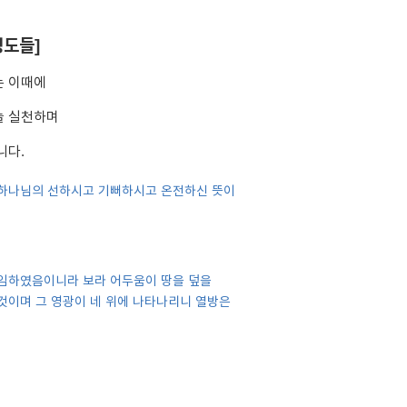
성도들]
는 이때에
늘 실천하며
니다.
아 하나님의 선하시고 기뻐하시고 온전하신 뜻이
 임하였음이니라 보라 어두움이 땅을 덮을
것이며 그 영광이 네 위에 나타나리니 열방은