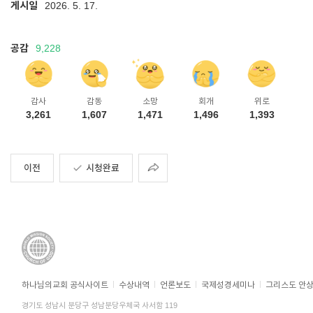
게시일
2026. 5. 17.
공감
9,228
감사
감동
소망
회개
위로
3,261
1,607
1,471
1,496
1,393
공유
이전
시청완료
하나님의교회 공식사이트
수상내역
언론보도
국제성경세미나
그리스도 안
경기도 성남시 분당구 성남분당우체국 사서함 119