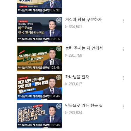
더보
재생시간
32:32
거짓과 참을 구분하자
옵션
조회수
334,501
더보
재생시간
37:16
능력 주시는 자 안에서
옵션
조회수
291,759
더보
재생시간
25:48
하나님을 알자
옵션
조회수
283,617
더보
재생시간
34:46
믿음으로 가는 천국 길
옵션
조회수
280,934
더보
재생시간
35:38