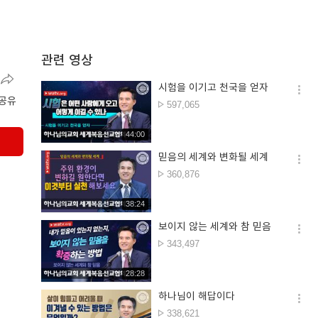
관련 영상
시험을 이기고 천국을 얻자
옵션
공유
조회수
597,065
더보
재생시간
44:00
믿음의 세계와 변화될 세계
옵션
조회수
360,876
더보
재생시간
38:24
보이지 않는 세계와 참 믿음
옵션
조회수
343,497
더보
재생시간
28:28
하나님이 해답이다
옵션
조회수
338,621