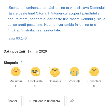
„Scoală-te, luminează-te, căci lumina ta vine și slava Domnului
răsare peste tine! Căci iată, întunericul acoperă pământul și
negură mare, popoarele, dar peste tine răsare Domnul și slava
Lui se arată peste tine. Neamuri vor umbla în lumina ta și
împărați în strălucirea razelor tale.
Isaia 60:1–3
Data postării
17 mai 2026
Simpatie
2
Mulțumiri
Emotivitate
Speranță
Pocăință
Consolare
1
0
1
0
0
Partajarea
Înapoi
Vizionare finalizată