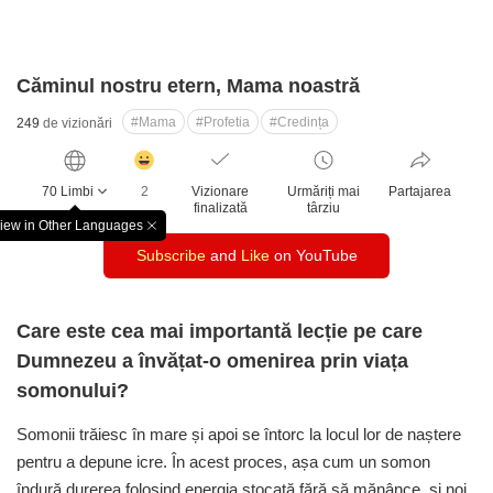
Căminul nostru etern, Mama noastră
#Mama
#Profetia
#Credința
249
de vizionări
감
동
70 Limbi
2
Vizionare
Urmăriți mai
Partajarea
클
finalizată
târziu
릭
iew in Other Languages
창
수
Subscribe
and
Like
on YouTube
닫
기
Care este cea mai importantă lecție pe care
Dumnezeu a învățat-o omenirea prin viața
somonului?
Somonii trăiesc în mare și apoi se întorc la locul lor de naștere
pentru a depune icre. În acest proces, așa cum un somon
îndură durerea folosind energia stocată fără să mănânce, și noi