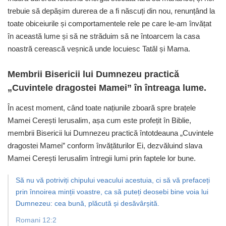
trebuie să depășim durerea de a fi născuți din nou, renunțând la
toate obiceiurile și comportamentele rele pe care le-am învățat
în această lume și să ne străduim să ne întoarcem la casa
noastră cerească veșnică unde locuiesc Tatăl și Mama.
Membrii Bisericii lui Dumnezeu practică
„Cuvintele dragostei Mamei” în întreaga lume.
În acest moment, când toate națiunile zboară spre brațele
Mamei Cerești Ierusalim, așa cum este profețit în Biblie,
membrii Bisericii lui Dumnezeu practică întotdeauna „Cuvintele
dragostei Mamei” conform învățăturilor Ei, dezvăluind slava
Mamei Cerești Ierusalim întregii lumi prin faptele lor bune.
Să nu vă potriviți chipului veacului acestuia, ci să vă prefaceți
prin înnoirea minții voastre, ca să puteți deosebi bine voia lui
Dumnezeu: cea bună, plăcută și desăvârșită.
Romani 12:2