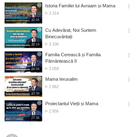
de
보
시
Istoria Familiei lui Avraam și Mama
vizionări
기
간
옵
Numărul
3.314
션
de
재
32:05
더
생
vizionări
보
시
Cu Adevărat, Noi Suntem
기
간
옵
Binecuvântați
션
Numărul
3.106
재
35:19
더
생
de
보
시
Familia Cerească și Familia
vizionări
기
간
옵
Pământească II
션
Numărul
3.059
재
26:58
더
생
de
보
시
Mama Ierusalim
vizionări
기
간
옵
Numărul
2.862
션
de
재
33:39
더
생
vizionări
보
시
Proiectantul Vieții și Mama
기
간
옵
Numărul
2.856
션
de
재
27:36
더
생
vizionări
보
시
기
간