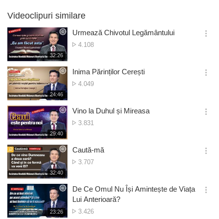
Videoclipuri similare
Urmează Chivotul Legământului
옵
Numărul
4.108
션
de
재
32:26
더
생
vizionări
보
시
Inima Părinților Cerești
기
간
옵
Numărul
4.049
션
de
재
24:46
더
생
vizionări
보
시
Vino la Duhul și Mireasa
기
간
옵
Numărul
3.831
션
de
재
29:40
더
생
vizionări
보
시
Caută-mă
기
간
옵
Numărul
3.707
션
de
재
32:40
더
생
vizionări
보
시
De Ce Omul Nu Își Amintește de Viața
기
간
옵
Lui Anterioară?
션
Numărul
3.426
재
23:26
더
생