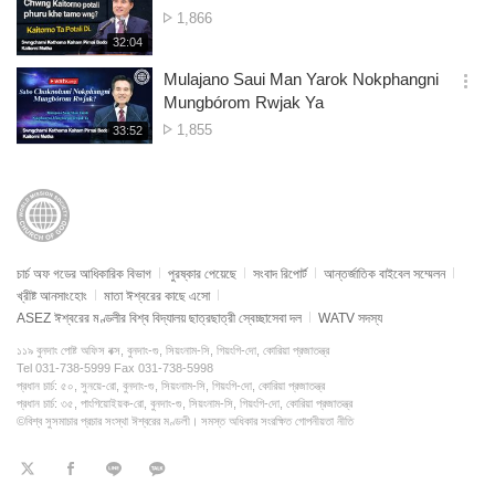
간
옵
দেখার
1,866
션
সংখ্যা
재
32:04
더
생
보
시
Mulajano Saui Man Yarok Nokphangni
기
간
옵
Mungbórom Rwjak Ya
션
দেখার
1,855
재
33:52
더
생
সংখ্যা
보
시
기
간
চার্চ অফ গডের আধিকারিক বিভাগ
পুরষ্কার পেয়েছে
সংবাদ রিপোর্ট
আন্তর্জাতিক বাইবেল সম্মেলন
খ্রীষ্ট আনসাংহোং
মাতা ঈশ্বরের কাছে এসো
ASEZ ঈশ্বরের মণ্ডলীর বিশ্ব বিদ্যালয় ছাত্রছাত্রী স্বেচ্ছাসেবা দল
WATV সদস্য
১১৯ বুনদাং পোষ্ট অফিস বক্স, বুনদাং-গু, সিয়ংনাম-সি, গিয়ংগি-দো, কোরিয়া প্রজাতন্ত্র
Tel 031-738-5999 Fax 031-738-5998
প্রধান চার্চ: ৫০, সুনয়ে-রো, বুনদাং-গু, সিয়ংনাম-সি, গিয়ংগি-দো, কোরিয়া প্রজাতন্ত্র
প্রধান চার্চ: ৩৫, পাংগিয়োইয়ক-রো, বুনদাং-গু, সিয়ংনাম-সি, গিয়ংগি-দো, কোরিয়া প্রজাতন্ত্র
©বিশ্ব সুসমাচার প্রচার সংস্থা ঈশ্বরের মণ্ডলী। সমস্ত অধিকার সংরক্ষিত
গোপনীয়তা নীতি
트
페
라
KaKao
위
이
인