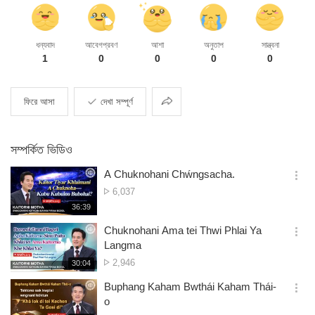
ধন্যবাদ
আবেগপ্রবণ
আশা
অনুতাপ
সান্ত্বনা
1
0
0
0
0
ভাগ
ফিরে আসা
দেখা সম্পূর্ণ
করা
সম্পর্কিত ভিডিও
A Chuknohani Chẃngsacha.
옵
দেখার
6,037
션
সংখ্যা
재
36:39
더
생
보
시
Chuknohani Ama tei Thwi Phlai Ya
기
간
옵
Langma
션
দেখার
2,946
재
30:04
더
생
সংখ্যা
보
시
Buphang Kaham Bwthái Kaham Thái-
기
간
옵
o
션