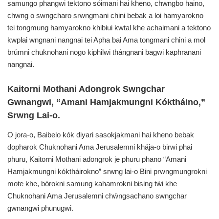
samungo phangwi tektono sóimani hai kheno, chwngbo haino,
chwng o swngcharo srwngmani chini bebak a loi hamyarokno
tei tongmung hamyarokno khibiui kwtal khe achaimani a tektono
kwplai wngnani nangnai tei Apha bai Ama tongmani chini a mol
brúmni chuknohani nogo kiphilwi thángnani bagwi kaphranani
nangnai.
Kaitorni Mothani Adongrok Swngchar
Gwnangwi, “Amani Hamjakmungni Kóktháino,”
Srwng Lai-o.
O jora-o, Baibelo kók diyari sasokjakmani hai kheno bebak
dopharok Chuknohani Ama Jerusalemni khája-o birwi phai
phuru, Kaitorni Mothani adongrok je phuru phano “Amani
Hamjakmungni kóktháirokno” srwng lai-o Bini prwngmungrokni
mote khe, bórokni samung kahamrokni bising tẃi khe
Chuknohani Ama Jerusalemni chẃngsachano swngchar
gwnangwi phunugwi.