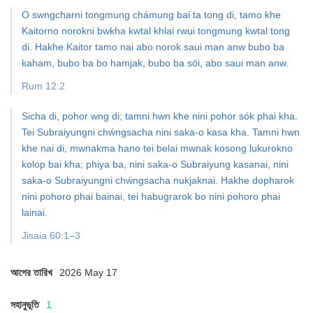
O swngcharni tongmung chámung bai ta tong di, tamo khe
Kaitorno norokni bwkha kwtal khlai rwui tongmung kwtal tong
di. Hakhe Kaitor tamo nai abo norok saui man anw bubo ba
kaham, bubo ba bo hamjak, bubo ba sói, abo saui man anw.
Rum 12:2
Sicha di, pohor wng di; tamni hwn khe nini pohor sók phai kha.
Tei Subraiyungni chẃngsacha nini saka-o kasa kha. Tamni hwn
khe nai di, mwnakma hano tei belai mwnak kosong lukurokno
kolop bai kha; phiya ba, nini saka-o Subraiyung kasanai, nini
saka-o Subraiyungni chẃngsacha nukjaknai. Hakhe dopharok
nini pohoro phai bainai, tei habugrarok bo nini pohoro phai
lainai.
Jisaia 60:1–3
আগের তারিখ
2026 May 17
সহানুভূতি
1