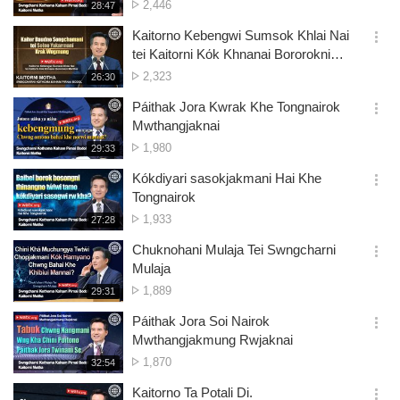
দেখার
2,446
재
28:47
더
생
সংখ্যা
보
시
Kaitorno Kebengwi Sumsok Khlai Nai
기
간
옵
tei Kaitorni Kόk Khnanai Bororokni
션
Manthai
দেখার
2,323
재
26:30
더
생
সংখ্যা
보
시
Páithak Jora Kwrak Khe Tongnairok
기
간
옵
Mwthangjaknai
션
দেখার
1,980
재
29:33
더
생
সংখ্যা
보
시
Kókdiyari sasokjakmani Hai Khe
기
간
옵
Tongnairok
션
দেখার
1,933
재
27:28
더
생
সংখ্যা
보
시
Chuknohani Mulaja Tei Swngcharni
기
간
옵
Mulaja
션
দেখার
1,889
재
29:31
더
생
সংখ্যা
보
시
Páithak Jora Soi Nairok
기
간
옵
Mwthangjakmung Rwjaknai
션
দেখার
1,870
재
32:54
더
생
সংখ্যা
보
시
Kaitorno Ta Potali Di.
기