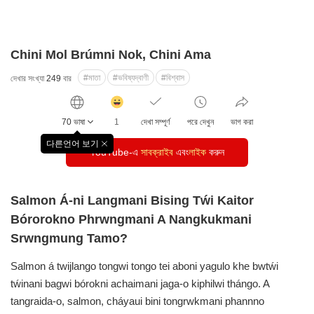
Chini Mol Brúmni Nok, Chini Ama
#মাতা
#ভবিষ্যদ্বাণী
#বিশ্বাস
দেখার সংখ্যা
249
বার
감
동
70 ভাষা
1
দেখা সম্পূর্ণ
পরে দেখুন
ভাগ করা
클
릭
다른언어 보기
창
YouTube-এ
수
সাবক্রাইব
এবং
লাইক
করুন
닫
기
Salmon Á-ni Langmani Bising Tẃi Kaitor
Bórorokno Phrwngmani A Nangkukmani
Srwngmung Tamo?
Salmon á twijlango tongwi tongo tei aboni yagulo khe bwtẃi
tẃinani bagwi bórokni achaimani jaga-o kiphilwi thángo. A
tangraida-o, salmon, cháyaui bini tongrwkmani phannno