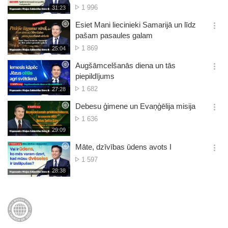
No.
1 996
재
31:23
더
생
of
보
시
Esiet Mani liecinieki Samarijā un līdz
views
기
간
옵
pašam pasaules galam
션
No.
1 869
재
25:04
더
생
of
보
시
Augšāmcelšanās diena un tās
views
기
간
옵
piepildījums
션
No.
1 682
재
27:28
더
생
of
보
시
Debesu ģimene un Evaņģēlija misija
views
기
간
옵
No.
1 636
션
of
재
29:09
더
생
views
보
시
Māte, dzīvības ūdens avots I
기
간
옵
No.
1 597
션
of
재
28:38
더
생
views
보
시
기
간