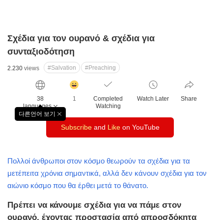
Σχέδια για τον ουρανό & σχέδια για
συνταξιοδότηση
#Salvation
#Preaching
2.230
views
감
동
38
1
Completed
Watch Later
Share
클
languages
Watching
릭
다른언어 보기
창
수
Subscribe
and
Like
on YouTube
닫
기
Πολλοί άνθρωποι στον κόσμο θεωρούν τα σχέδια για τα
μετέπειτα χρόνια σημαντικά, αλλά δεν κάνουν σχέδια για τον
αιώνιο κόσμο που θα έρθει μετά το θάνατο.
Πρέπει να κάνουμε σχέδια για να πάμε στον
ουρανό, έχοντας προστασία από απροσδόκητα