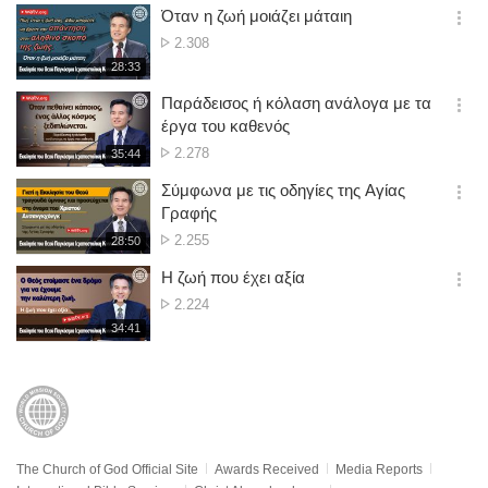
보
시
Όταν η ζωή μοιάζει μάταιη
기
간
옵
No.
2.308
션
of
재
28:33
더
생
views
보
시
Παράδεισος ή κόλαση ανάλογα με τα
기
간
옵
έργα του καθενός
션
No.
2.278
재
35:44
더
생
of
보
시
Σύμφωνα με τις οδηγίες της Αγίας
views
기
간
옵
Γραφής
션
No.
2.255
재
28:50
더
생
of
보
시
Η ζωή που έχει αξία
views
기
간
옵
No.
2.224
션
of
재
34:41
더
생
views
보
시
기
간
The Church of God Official Site
Awards Received
Media Reports