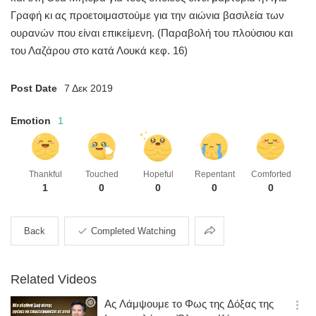
Γραφή κι ας προετοιμαστούμε για την αιώνια βασιλεία των
ουρανών που είναι επικείμενη.
(Παραβολή του πλούσιου και
του Λαζάρου στο κατά Λουκά κεφ. 16)
Post Date
7 Δεκ 2019
Emotion
1
Thankful
Touched
Hopeful
Repentant
Comforted
1
0
0
0
0
Share
Back
Completed Watching
Related Videos
Ας Λάμψουμε το Φως της Δόξας της
옵