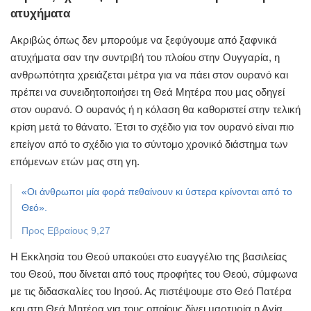
ατυχήματα
Ακριβώς όπως δεν μπορούμε να ξεφύγουμε από ξαφνικά
ατυχήματα σαν την συντριβή του πλοίου στην Ουγγαρία, η
ανθρωπότητα χρειάζεται μέτρα για να πάει στον ουρανό και
πρέπει να συνειδητοποιήσει τη Θεά Μητέρα που μας οδηγεί
στον ουρανό.
Ο ουρανός ή η κόλαση θα καθοριστεί στην τελική
κρίση μετά το θάνατο.
Έτσι το σχέδιο για τον ουρανό είναι πιο
επείγον από το σχέδιο για το σύντομο χρονικό διάστημα των
επόμενων ετών μας στη γη.
«Οι άνθρωποι μία φορά πεθαίνουν κι ύστερα κρίνονται από το
Θεό».
Προς Εβραίους 9,27
Η Εκκλησία του Θεού υπακούει στο ευαγγέλιο της βασιλείας
του Θεού, που δίνεται από τους προφήτες του Θεού, σύμφωνα
με τις διδασκαλίες του Ιησού.
Ας πιστέψουμε στο Θεό Πατέρα
και στη Θεά Μητέρα για τους οποίους δίνει μαρτυρία η Αγία