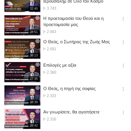
Ιερουσαλήμ σε Όλο τον Κόσμο
션
No.
3.743
재
32:40
더
생
of
보
시
Η προετοιμασία του Θεού και η
views
기
간
옵
προετοιμασία μας
션
No.
2.943
재
28:51
더
생
of
보
시
Ο Θεός, ο Σωτήρας της Ζωής Μας
views
기
간
옵
No.
2.691
션
of
재
36:13
더
생
views
보
시
Επιλογές με αξία
기
간
옵
No.
2.360
션
of
재
27:35
더
생
views
보
시
Ο Θεός, η πηγή της σοφίας
기
간
옵
No.
2.333
션
of
재
38:39
더
생
views
보
시
Αν γνωρίσετε, θα αγαπήσετε
기
간
옵
No.
2.316
션
of
재
39:42
더
생
views