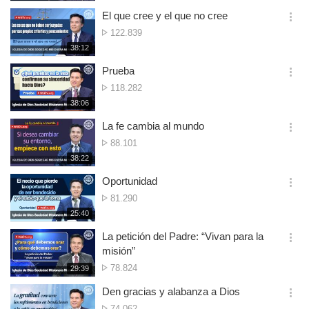
생
de
보
시
El que cree y el que no cree
vistas
기
간
옵
N.º
122.839
션
de
재
38:12
더
생
vistas
보
시
Prueba
기
간
옵
N.º
118.282
션
de
재
38:06
더
생
vistas
보
시
La fe cambia al mundo
기
간
옵
N.º
88.101
션
de
재
38:22
더
생
vistas
보
시
Oportunidad
기
간
옵
N.º
81.290
션
de
재
25:40
더
생
vistas
보
시
La petición del Padre: “Vivan para la
기
간
옵
misión”
션
N.º
78.824
재
29:39
더
생
de
보
시
Den gracias y alabanza a Dios
vistas
기
간
옵
N.º
74.062