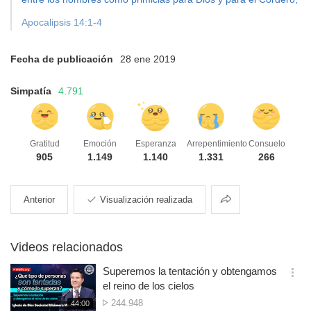
Apocalipsis 14:1-4
Fecha de publicación
28 ene 2019
Simpatía
4.791
Gratitud
Emoción
Esperanza
Arrepentimiento
Consuelo
905
1.149
1.140
1.331
266
Compartir
Anterior
Visualización realizada
Videos relacionados
Superemos la tentación y obtengamos
옵
el reino de los cielos
션
N.º
244.948
재
44:00
더