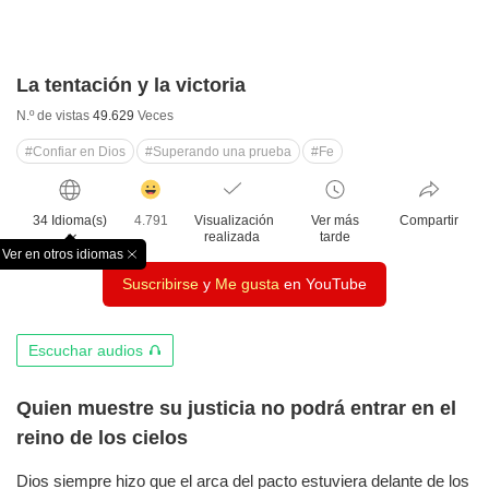
La tentación y la victoria
N.º de vistas
49.629
Veces
#Confiar en Dios
#Superando una prueba
#Fe
감
동
34 Idioma(s)
4.791
Visualización
Ver más
Compartir
클
realizada
tarde
릭
Ver en otros idiomas
창
수
Suscribirse
y
Me gusta
en YouTube
닫
기
오
Escuchar audios
디
오
Quien muestre su justicia no podrá entrar en el
듣
reino de los cielos
기
Dios siempre hizo que el arca del pacto estuviera delante de los