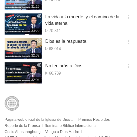
션
de
재
31:18
더
생
vistas
보
시
La vida y la muerte, y el camino de la
기
간
옵
vida eterna
션
N.º
70.311
재
33:22
더
생
de
보
시
Dios es la respuesta
vistas
기
간
옵
N.º
68.014
션
de
재
32:32
더
생
vistas
보
시
No tentarás a Dios
기
간
옵
N.º
66.739
션
de
재
32:04
더
생
vistas
보
시
기
간
Página web oficial de la Iglesia de Diosㄴ
Premios Recibidos
Reporte de la Prensa
Seminario Bíblico Internacional
Cristo Ahnsahnghong
Venga a Dios Madre