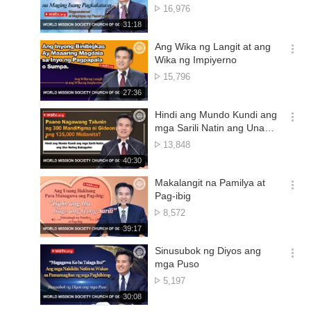
션
Bilang
16,976
더
ng
재
31:18
보
Panonood
생
기
시
Ang Wika ng Langit at ang
간
옵
Wika ng Impiyerno
션
Bilang
15,796
더
ng
재
27:36
보
Panonood
생
기
시
Hindi ang Mundo Kundi ang
간
옵
mga Sarili Natin ang Una
션
Nating Babaguhin
Bilang
13,848
더
ng
재
40:30
보
Panonood
생
기
시
Makalangit na Pamilya at
간
옵
Pag-ibig
션
Bilang
8,572
더
ng
재
39:17
보
Panonood
생
기
시
Sinusubok ng Diyos ang
간
옵
mga Puso
션
Bilang
5,197
더
ng
재
30:08
보
Panonood
생