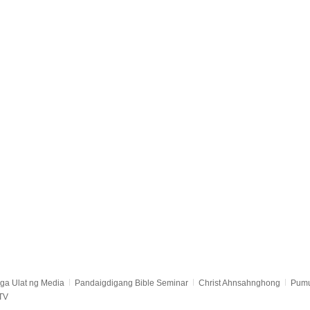
ga Ulat ng Media
Pandaigdigang Bible Seminar
Christ Ahnsahnghong
Pumu
TV