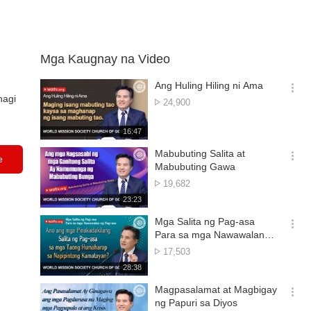
Mga Kaugnay na Video
Ang Huling Hiling ni Ama
옵
hagi
Bilang
24,900
션
ng
더
Panonood
재
16:47
보
생
기
시
Mabubuting Salita at
e
간
옵
Mabubuting Gawa
션
Bilang
19,682
더
ng
재
23:23
보
Panonood
생
기
시
Mga Salita ng Pag-asa
간
옵
Para sa mga Nawawalan
션
ng Pag-asa
Bilang
17,503
더
ng
재
28:38
보
Panonood
생
기
시
Magpasalamat at Magbigay
간
옵
ng Papuri sa Diyos