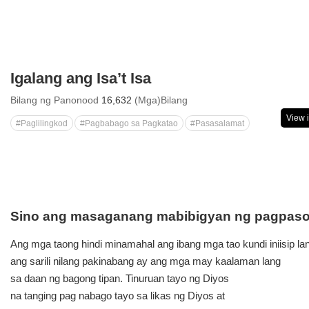
Igalang ang Isa’t Isa
Bilang ng Panonood
16,632
(Mga)Bilang
View 
#Paglilingkod
#Pagbabago sa Pagkatao
#Pasasalamat
Sino ang masaganang mabibigyan ng pagpasok
Ang mga taong hindi minamahal ang ibang mga tao kundi iniisip la
ang sarili nilang pakinabang ay ang mga may kaalaman lang
sa daan ng bagong tipan. Tinuruan tayo ng Diyos
na tanging pag nabago tayo sa likas ng Diyos at