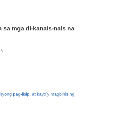
 sa mga di-kanais-nais na
o,
nyong pag-iisip, at kayo’y magbihis ng