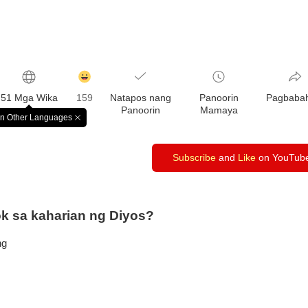
감
동
51 Mga Wika
159
Natapos nang
Panoorin
Pagbaba
클
Panoorin
Mamaya
릭
in Other Languages
창
수
닫
기
Subscribe
and
Like
on YouTub
 sa kaharian ng Diyos?
ng