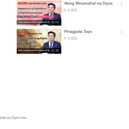
기
시
Aking Minamahal na Diyos
간
옵
Bilang
4,959
션
ng
더
Panonood
재
35:03
보
생
기
시
Pinagpala Tayo
간
옵
Bilang
4,939
션
ng
더
Panonood
재
31:30
보
생
기
시
간
nta sa Diyos Ina