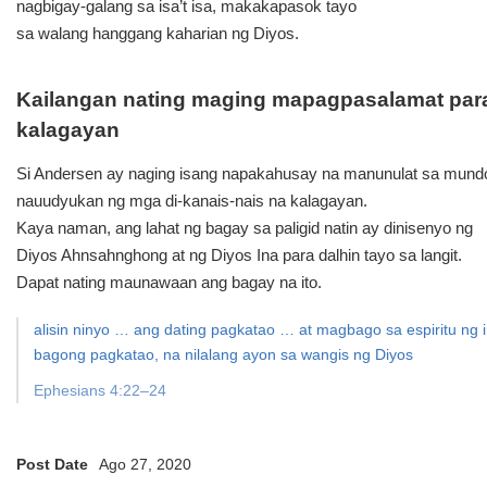
nagbigay-galang sa isa’t isa, makakapasok tayo
sa walang hanggang kaharian ng Diyos.
Kailangan nating maging mapagpasalamat para
kalagayan
Si Andersen ay naging isang napakahusay na manunulat sa mund
nauudyukan ng mga di-kanais-nais na kalagayan.
Kaya naman, ang lahat ng bagay sa paligid natin ay dinisenyo ng
Diyos Ahnsahnghong at ng Diyos Ina para dalhin tayo sa langit.
Dapat nating maunawaan ang bagay na ito.
alisin ninyo … ang dating pagkatao … at magbago sa espiritu ng i
bagong pagkatao, na nilalang ayon sa wangis ng Diyos
Ephesians 4:22–24
Post Date
Ago 27, 2020