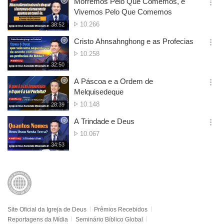
Morremos Pelo Que Comemos, e
Visualizações
기
간
옵
Vivemos Pelo Que Comemos
션
Nº
10.266
재
38:52
더
생
de
보
시
Cristo Ahnsahnghong e as Profecias
Visualizações
기
간
옵
Nº
10.258
션
de
재
32:50
더
생
Visualizações
보
시
A Páscoa e a Ordem de
기
간
옵
Melquisedeque
션
Nº
10.148
재
28:39
더
생
de
보
시
A Trindade e Deus
Visualizações
기
간
옵
Nº
10.067
션
de
재
34:53
더
생
Visualizações
보
시
기
간
Site Oficial da Igreja de Deus
Prêmios Recebidos
Reportagens da Mídia
Seminário Bíblico Global