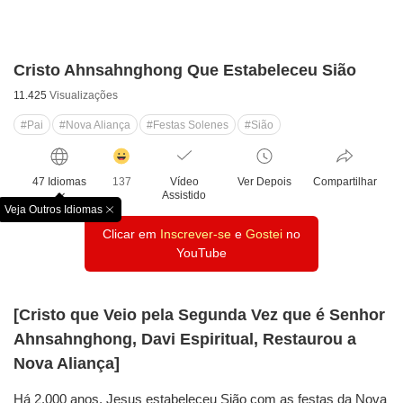
Cristo Ahnsahnghong Que Estabeleceu Sião
11.425
Visualizações
#Pai
#Nova Aliança
#Festas Solenes
#Sião
감
동
47 Idiomas
137
Vídeo
Ver Depois
Compartilhar
클
Assistido
릭
Veja Outros Idiomas
창
수
Clicar em
Inscrever-se
e
Gostei
no
닫
기
YouTube
[Cristo que Veio pela Segunda Vez que é Senhor
Ahnsahnghong, Davi Espiritual, Restaurou a
Nova Aliança]
Há 2.000 anos, Jesus estabeleceu Sião com as festas da Nova