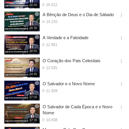
션
Nº
16.612
재
26:58
더
생
de
보
시
A Bênção de Deus e o Dia de Sábado
Visualizações
기
간
옵
Nº
14.215
션
de
재
26:38
더
생
Visualizações
보
시
A Verdade e a Falsidade
기
간
옵
Nº
12.851
션
de
재
38:55
더
생
Visualizações
보
시
O Coração dos Pais Celestiais
기
간
옵
Nº
12.025
션
de
재
24:45
더
생
Visualizações
보
시
O Salvador e o Novo Nome
기
간
옵
Nº
11.928
션
de
재
37:06
더
생
Visualizações
보
시
O Salvador de Cada Época e o Novo
기
간
옵
Nome
션
Nº
10.838
재
37:35
더
생
de
보
시