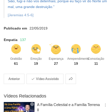
Sião, fugi e não vos detenhais; porque eu faço vir do Norte um
mal, uma grande destruição.”
[Jeremias 4:5-6]
Publicado em
22/05/2019
Empatia
137
Gratidão
Emoção
Esperança
Arrependimento
Consolação
61
19
27
19
11
Compartilhar
Anterior
Vídeo Assistido
Vídeos Relacionados
A Família Celestial e a Família Terrena
옵
II