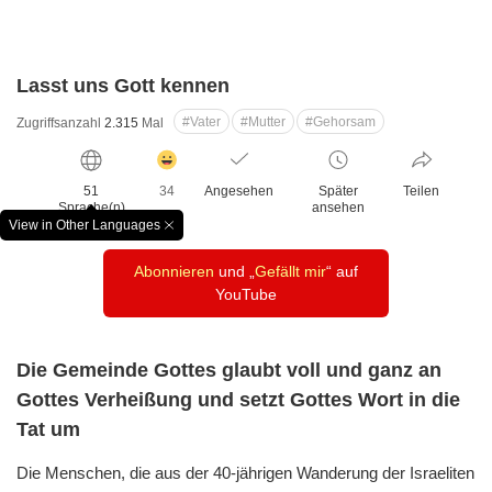
Lasst uns Gott kennen
#Vater
#Mutter
#Gehorsam
Zugriffsanzahl
2.315
Mal
감
동
51
34
Angesehen
Später
Teilen
클
Sprache(n)
ansehen
릭
View in Other Languages
창
수
닫
Abonnieren
und „
Gefällt mir
“ auf
기
YouTube
Die Gemeinde Gottes glaubt voll und ganz an
Gottes Verheißung
und setzt Gottes Wort in die
Tat um
Die Menschen, die aus der 40-jährigen Wanderung
der Israeliten