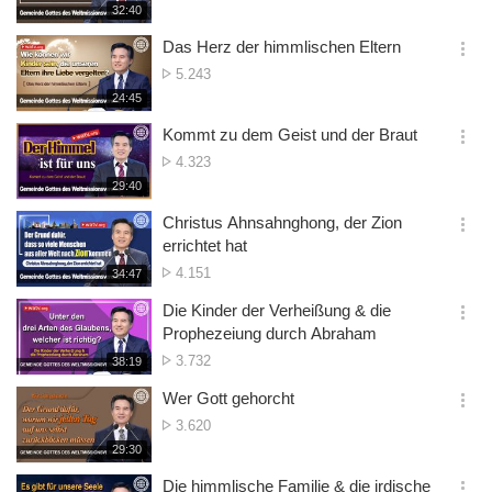
재
32:40
더
생
보
시
Das Herz der himmlischen Eltern
기
간
옵
Zugriffsanzahl
5.243
션
재
24:45
더
생
보
시
Kommt zu dem Geist und der Braut
기
간
옵
Zugriffsanzahl
4.323
션
재
29:40
더
생
보
시
Christus Ahnsahnghong, der Zion
기
간
옵
errichtet hat
션
Zugriffsanzahl
4.151
재
34:47
더
생
보
시
Die Kinder der Verheißung & die
기
간
옵
Prophezeiung durch Abraham
션
Zugriffsanzahl
3.732
재
38:19
더
생
보
시
Wer Gott gehorcht
기
간
옵
Zugriffsanzahl
3.620
션
재
29:30
더
생
보
시
Die himmlische Familie & die irdische