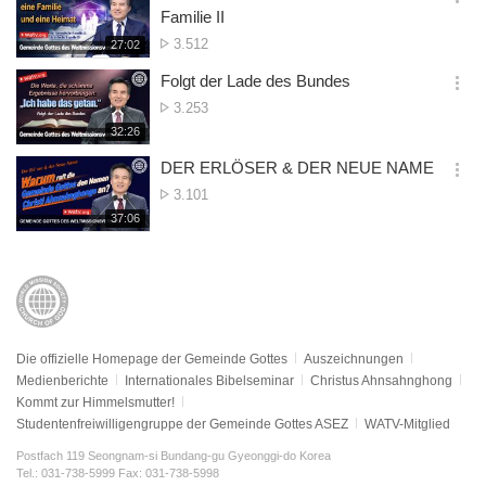
기
간
옵
Familie II
션
Zugriffsanzahl
3.512
재
27:02
더
생
보
시
Folgt der Lade des Bundes
기
간
옵
Zugriffsanzahl
3.253
션
재
32:26
더
생
보
시
DER ERLÖSER & DER NEUE NAME
기
간
옵
Zugriffsanzahl
3.101
션
재
37:06
더
생
보
시
기
간
Die offizielle Homepage der Gemeinde Gottes
Auszeichnungen
Medienberichte
Internationales Bibelseminar
Christus Ahnsahnghong
Kommt zur Himmelsmutter!
Studentenfreiwilligengruppe der Gemeinde Gottes ASEZ
WATV-Mitglied
Postfach 119 Seongnam-si Bundang-gu Gyeonggi-do Korea
Tel.: 031-738-5999 Fax: 031-738-5998