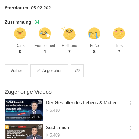
Startdatum
05.02.2021
Zustimmung
34
Dank
Ergriffenheit
Hoffnung
Buße
Trost
8
4
7
8
7
Teilen
Vorher
Angesehen
Zugehörige Videos
Der Gestalter des Lebens & Mutter
옵
Zugriffsanzahl
5.410
션
재
27:36
더
생
보
시
Sucht mich
기
간
옵
Zugriffsanzahl
5.409
션