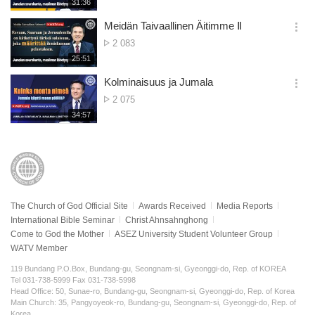
재
31:36
더
생
views
보
시
Meidän Taivaallinen Äitimme Ⅱ
기
간
옵
No.
2 083
션
of
재
25:51
더
생
views
보
시
Kolminaisuus ja Jumala
기
간
옵
No.
2 075
션
of
재
34:57
더
생
views
보
시
기
간
The Church of God Official Site
Awards Received
Media Reports
International Bible Seminar
Christ Ahnsahnghong
Come to God the Mother
ASEZ University Student Volunteer Group
WATV Member
119 Bundang P.O.Box, Bundang-gu, Seongnam-si, Gyeonggi-do, Rep. of KOREA
Tel 031-738-5999 Fax 031-738-5998
Head Office: 50, Sunae-ro, Bundang-gu, Seongnam-si, Gyeonggi-do, Rep. of Korea
Main Church: 35, Pangyoyeok-ro, Bundang-gu, Seongnam-si, Gyeonggi-do, Rep. of
Korea