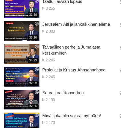
시
Taattu Taivaan lupaus
views
기
간
옵
No.
3 255
션
of
재
31:36
더
생
views
보
시
Jerusalem Äiti ja iankaikkinen elämä
기
간
옵
No.
2 383
션
of
재
38:26
더
생
views
보
시
Taivaallinen perhe ja Jumalasta
기
간
옵
kerskuminen
션
No.
2 246
재
34:23
더
생
of
보
시
Profetiat ja Kristus Ahnsahnghong
views
기
간
옵
No.
2 246
션
of
재
32:50
더
생
views
보
시
Seuratkaa liitonarkkua
기
간
옵
No.
2 190
션
of
재
32:26
더
생
views
보
시
Minä, joka olin sokea, nyt näen!
기
간
옵
No.
2 173
션
of