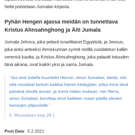
heitä poistetaan Jumalan kirjasta.
Pyhän Hengen ajassa meidän on tunnettava
Kristus Ahnsahnghong ja Äiti Jumala
Jumala Jehova, joka pelasti israelilaiset Egyptistä, ja Jeesus,
joka antoi anteeksi ihmiskunnan synnit ristillä vuodatetun kalliin
verensä kautta, ja Kristus Ahnsahnghong, joka palautti totuuden
tänä aikana, ovat kaikki yksi ja sama Jumala.
”Jos sinä todella kuuntelet Herran, sinun Jumalasi, ääntä, niin
että noudatat tarkoin kaikkia hänen käskyjään, jotka minä tänä
päivänä sinulle annan, ja toimit niiden mukaan, niin Herra,
sinun Jumalasi, korottaa sinut kaikkien maan päällä olevien
kansojen yläpuolelle.”
5. Mooseksen kirja 28:1
Post Date
5.2.2021