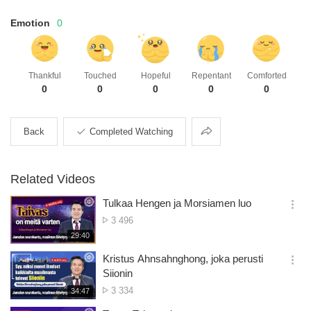
Emotion
0
Thankful
Touched
Hopeful
Repentant
Comforted
0
0
0
0
0
Share
Back
Completed Watching
Related Videos
Tulkaa Hengen ja Morsiamen luo
옵
No.
3 496
션
of
재
29:40
더
생
views
보
시
Kristus Ahnsahnghong, joka perusti
기
간
옵
Siionin
션
No.
3 334
재
34:47
더
생
of
보