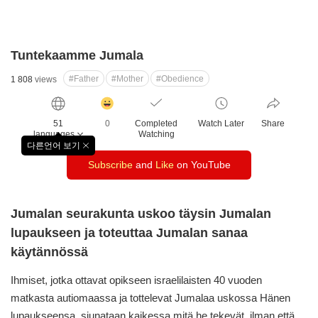
Tuntekaamme Jumala
#Father
#Mother
#Obedience
1 808
views
감
동
51
0
Completed
Watch Later
Share
클
languages
Watching
릭
다른언어 보기
창
수
Subscribe
and
Like
on YouTube
닫
기
Jumalan seurakunta uskoo täysin Jumalan
lupaukseen
ja toteuttaa Jumalan sanaa
käytännössä
Ihmiset, jotka ottavat opikseen israelilaisten 40 vuoden
matkasta autiomaassa ja tottelevat Jumalaa uskossa Hänen
lupaukseensa, siunataan kaikessa mitä he tekevät, ilman että