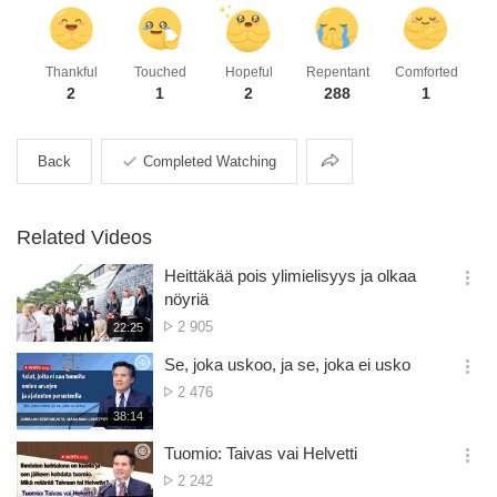
Thankful
Touched
Hopeful
Repentant
Comforted
2
1
2
288
1
Share
Back
Completed Watching
Related Videos
Heittäkää pois ylimielisyys ja olkaa
옵
nöyriä
션
No.
2 905
재
22:25
더
생
of
보
시
Se, joka uskoo, ja se, joka ei usko
views
기
간
옵
No.
2 476
션
of
재
38:14
더
생
views
보
시
Tuomio: Taivas vai Helvetti
기
간
옵
No.
2 242
션