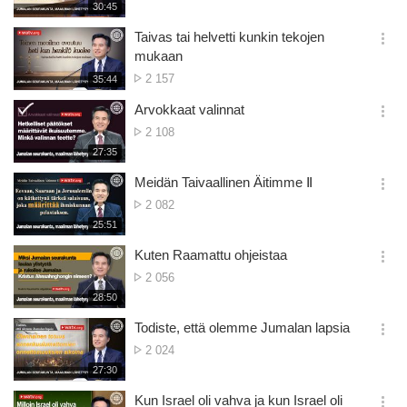
of
재
30:45
더
생
views
보
시
Taivas tai helvetti kunkin tekojen
기
간
옵
mukaan
션
No.
2 157
재
35:44
더
생
of
보
시
Arvokkaat valinnat
views
기
간
옵
No.
2 108
션
of
재
27:35
더
생
views
보
시
Meidän Taivaallinen Äitimme Ⅱ
기
간
옵
No.
2 082
션
of
재
25:51
더
생
views
보
시
Kuten Raamattu ohjeistaa
기
간
옵
No.
2 056
션
of
재
28:50
더
생
views
보
시
Todiste, että olemme Jumalan lapsia
기
간
옵
No.
2 024
션
of
재
27:30
더
생
views
보
시
Kun Israel oli vahva ja kun Israel oli