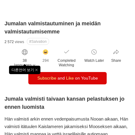
Jumalan valmistautuminen ja meidän
valmistautumisemme
#Salvation
2 572
views
감
동
38
294
Completed
Watch Later
Share
클
languages
Watching
릭
다른언어 보기
창
수
Subscribe
and
Like
on YouTube
닫
기
Jumala valmisti taivaan kansan pelastuksen jo
ennen luomista
Hän valmisti arkin ennen vedenpaisumusta
Nooan aikaan, Hän
valmisti itätuulen Kaislameren
jakamiseksi Mooseksen aikaan,
Hän valmisti
mannaa ja vettä israelilaisille autiomaan