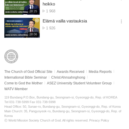
기
간
옵
heikko
션
No.
1 968
재
28:25
더
생
of
보
시
Elämä vailla vastauksia
views
기
간
옵
No.
1 926
션
of
재
28:06
더
생
views
보
시
기
간
The Church of God Official Site
Awards Received
Media Reports
International Bible Seminar
Christ Ahnsahnghong
Come to God the Mother
ASEZ University Student Volunteer Group
WATV Member
119 Bundang P.O.Box, Bundang-gu, Seongnam-si, Gyeonggi-do, Rep. of KOREA
Tel 031-738-5999 Fax 031-738-5998
Head Office: 50, Sunae-ro, Bundang-gu, Seongnam-si, Gyeonggi-do, Rep. of Korea
Main Church: 35, Pangyoyeok-ro, Bundang-gu, Seongnam-si, Gyeonggi-do, Rep. of
Korea
ⓒ World Mission Society Church of God. All rights reserved.
Privacy Policy