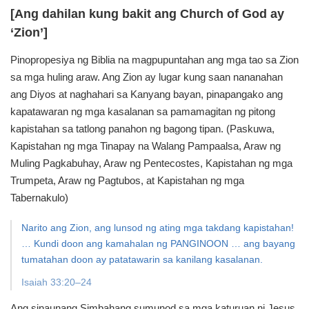
[Ang dahilan kung bakit ang Church of God ay
‘Zion’]
Pinopropesiya ng Biblia na magpupuntahan ang mga tao
sa Zion
sa mga huling araw. Ang Zion ay lugar kung saan
nananahan
ang Diyos at naghahari sa Kanyang bayan, pinapangako
ang
kapatawaran ng mga kasalanan sa pamamagitan ng pitong
kapistahan sa tatlong panahon ng bagong tipan.
(Paskuwa,
Kapistahan ng mga Tinapay na Walang Pampaalsa,
Araw ng
Muling Pagkabuhay, Araw ng Pentecostes, Kapistahan
ng mga
Trumpeta, Araw ng Pagtubos, at Kapistahan ng
mga
Tabernakulo)
Narito ang Zion, ang lunsod ng ating mga
takdang kapistahan!
… Kundi doon ang kamahalan
ng PANGINOON … ang bayang
tumatahan doon ay
patatawarin sa kanilang kasalanan.
Isaiah 33:20–24
Ang sinaunang Simbahang sumunod sa mga katuruan
ni Jesus