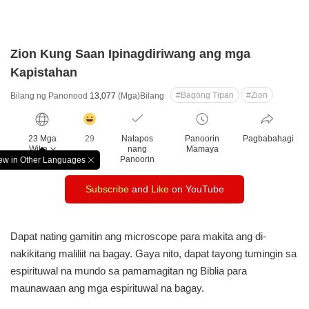
Zion Kung Saan Ipinagdiriwang ang mga
Kapistahan
#Bagong Tipan
#Zion
Bilang ng Panonood
13,077
(Mga)Bilang
감
동
23 Mga
29
Natapos
Panoorin
Pagbabahagi
클
Wika
nang
Mamaya
릭
Panoorin
ew in Other Languages
창
수
닫
Subscribe
and
Like
on YouTube
기
Dapat nating gamitin ang microscope para makita
ang di-
nakikitang maliliit na bagay.
Gaya nito, dapat tayong tumingin sa
espirituwal na mundo
sa pamamagitan ng Biblia para
maunawaan ang mga
espirituwal na bagay.