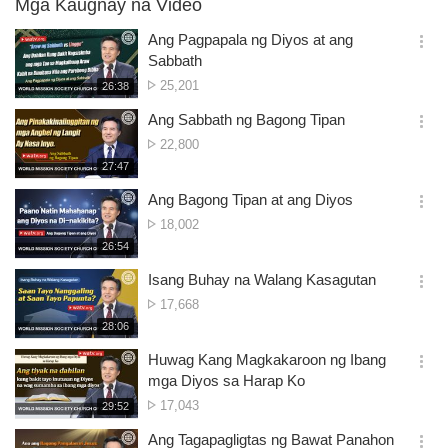
Mga Kaugnay na Video
Ang Pagpapala ng Diyos at ang
옵
Sabbath
션
Bilang
25,201
재
26:38
더
생
ng
보
시
Ang Sabbath ng Bagong Tipan
Panonood
기
간
옵
Bilang
22,800
션
ng
재
27:47
더
생
Panonood
보
시
Ang Bagong Tipan at ang Diyos
기
간
옵
Bilang
18,002
션
ng
재
26:54
더
생
Panonood
보
시
Isang Buhay na Walang Kasagutan
기
간
옵
Bilang
17,668
션
ng
재
28:06
더
생
Panonood
보
시
Huwag Kang Magkakaroon ng Ibang
기
간
옵
mga Diyos sa Harap Ko
션
Bilang
17,043
재
29:52
더
생
ng
보
시
Ang Tagapagligtas ng Bawat Panahon
Panonood
기