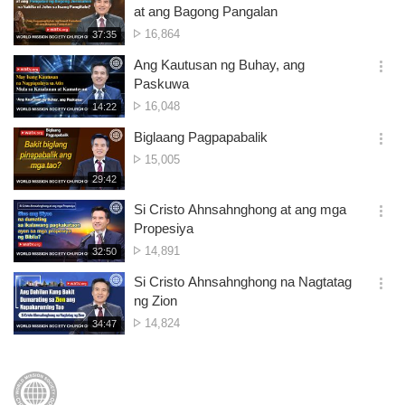
간
옵
at ang Bagong Pangalan
션
Bilang
16,864
재
37:35
더
생
ng
보
시
Ang Kautusan ng Buhay, ang
Panonood
기
간
옵
Paskuwa
션
Bilang
16,048
재
14:22
더
생
ng
보
시
Biglaang Pagpapabalik
Panonood
기
간
옵
Bilang
15,005
션
ng
재
29:42
더
생
Panonood
보
시
Si Cristo Ahnsahnghong at ang mga
기
간
옵
Propesiya
션
Bilang
14,891
재
32:50
더
생
ng
보
시
Si Cristo Ahnsahnghong na Nagtatag
Panonood
기
간
옵
ng Zion
션
Bilang
14,824
재
34:47
더
생
ng
보
시
Panonood
기
간