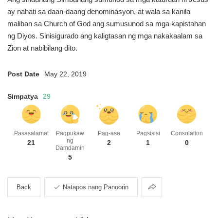
ay nahati sa daan-daang denominasyon, at wala
sa kanila
maliban sa Church of God ang sumusunod sa
mga kapistahan
ng Diyos.
Sinisigurado ang kaligtasan
ng mga nakakaalam sa
Zion at nabibilang dito.
Post Date
May 22, 2019
Simpatya
29
Pasasalamat
Pagpukaw
Pag-asa
Pagsisisi
Consolation
ng
21
2
1
0
Damdamin
5
Pagbabahagi
Back
Natapos nang Panoorin