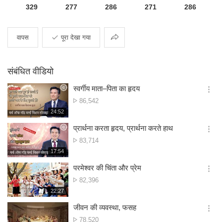
329
277
286
271
286
साझा
वापस
पूरा देखा गया
करना
संबंधित वीडियो
स्वर्गीय माता–पिता का हृदय
옵
दृश्य
86,542
션
संख्या
재
24:52
더
생
보
시
प्रार्थना करता हृदय, प्रार्थना करते हाथ
기
간
옵
दृश्य
83,714
션
संख्या
재
17:54
더
생
보
시
परमेश्वर की चिंता और प्रेम
기
간
옵
दृश्य
82,396
션
संख्या
재
22:27
더
생
보
시
जीवन की व्यवस्था, फसह
기
간
옵
दृश्य
78,520