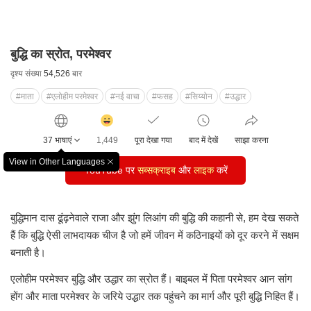
बुद्धि का स्रोत, परमेश्वर
दृश्य संख्या
54,526
बार
#माता
#एलोहीम परमेश्वर
#नई वाचा
#फसह
#सिय्योन
#उद्धार
감
동
37 भाषाएं
1,449
पूरा देखा गया
बाद में देखें
साझा करना
클
릭
View in Other Languages
창
YouTube पर
수
सब्सक्राइब
और
लाइक
करें
닫
기
बुद्धिमान दास ढूंढ़नेवाले राजा और झुंग लिआंग की बुद्धि की कहानी से,
हम देख सकते
हैं कि बुद्धि ऐसी लाभदायक चीज है
जो हमें जीवन में कठिनाइयों को दूर करने में सक्षम
बनाती है।
एलोहीम परमेश्वर बुद्धि और उद्धार का स्रोत हैं।
बाइबल में पिता परमेश्वर आन सांग
होंग और माता परमेश्वर के जरिये
उद्धार तक पहुंचने का मार्ग और पूरी बुद्धि निहित हैं।