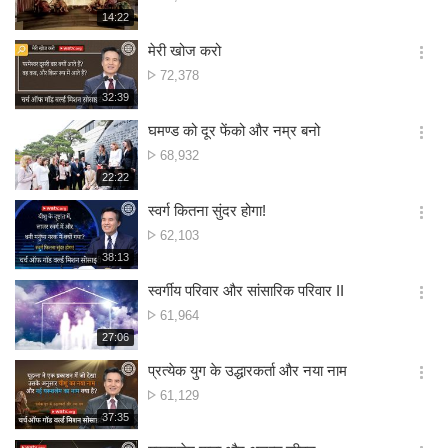
션
संख्या
재
14:22
더
생
보
시
मेरी खोज करो
기
간
옵
दृश्य
72,378
션
संख्या
재
32:39
더
생
보
시
घमण्ड को दूर फेंको और नम्र बनो
기
간
옵
दृश्य
68,932
션
संख्या
재
22:22
더
생
보
시
स्वर्ग कितना सुंदर होगा!
기
간
옵
दृश्य
62,103
션
संख्या
재
38:13
더
생
보
시
स्वर्गीय परिवार और सांसारिक परिवार II
기
간
옵
दृश्य
61,964
션
संख्या
재
27:06
더
생
보
시
प्रत्येक युग के उद्धारकर्ता और नया नाम
기
간
옵
दृश्य
61,129
션
संख्या
재
37:35
더
생
보
시