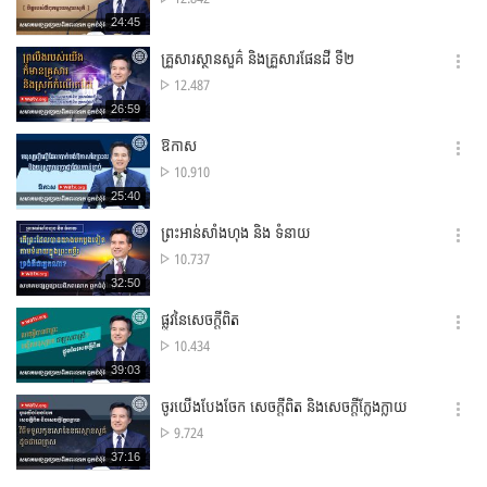
션
ដង
재
24:45
더
ស្វែងរក
생
보
시
គ្រួសារស្ថានសួគ៌ និងគ្រួសារផែនដី ទី២
기
간
옵
ចំនួន
12.487
션
ដង
재
26:59
더
ស្វែងរក
생
보
시
ឱកាស
기
간
옵
ចំនួន
10.910
션
ដង
재
25:40
더
ស្វែងរក
생
보
시
ព្រះអាន់សាំងហុង និង ទំនាយ
기
간
옵
ចំនួន
10.737
션
ដង
재
32:50
더
ស្វែងរក
생
보
시
ផ្លូវនៃសេចក្តីពិត
기
간
옵
ចំនួន
10.434
션
ដង
재
39:03
더
ស្វែងរក
생
보
시
ចូរយើងបែងចែក សេចក្តីពិត និងសេចក្តីក្លែងក្លាយ
기
간
옵
ចំនួន
9.724
션
ដង
재
37:16
더
ស្វែងរក
생
보