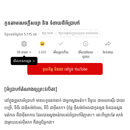
កូនតាមសេចក្តីសន្យា និង ទំនាយពីអ័ប្រាហាំ
#ព្រះមាតា
#ព្រះអម្ចាស់ក្នុងលក្ខណៈសាច់ឈាម
ចំនួនដងស្វែងរក
5.115
ដង
감
동
39 ភាសា
3.459
មើលរួចហើយ
មើលនៅពេល
ចែកចាយ
클
ក្រោយ
릭
មើលភាសាផ្សេង
창
수
닫
ចូលចិត្ត និងជាវ
នៅក្នុង YouTube
기
[អ័ប្រាហាំតំណាងឲ្យព្រះវរបិតា]
នៅក្នុងគ្រួសារអ័ប្រាហាំ មានបេក្ខជន៣នាក់ ជាអ្នកស្នងមត៌ក។
ទីមួយ ជាអេលាស៊ើរ ជាបាវ
បម្រើ, ទីពីរ ជាអ៊ីសម៉ាអែល, ទីបី ជាអ៊ីសាក។
ប៉ុន្តែ អ៊ីសម៉ាអែលជាកូនច្បង មិនបានស្នង
មត៌កទេ គឺជាអ៊ីសាកទេ ដែលបានស្នងមត៌ករបស់អ័ប្រាហាំវិញនោះ។
នោះក៏ព្រោះតែ សារ៉ា
ជាម្តាយរបស់អ៊ីសាក គឺជាស្រីអ្នកជា។