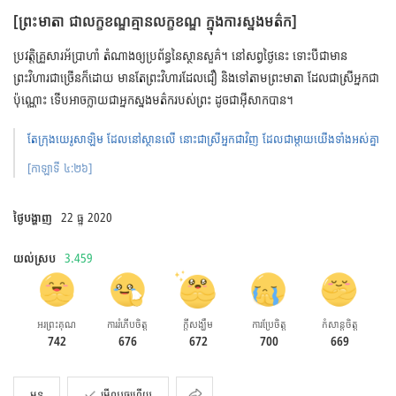
[ព្រះមាតា ជាលក្ខខណ្ឌគ្មានលក្ខខណ្ឌ ក្នុងការស្នងមត៌ក]
ប្រវត្តិគ្រួសារអ័ប្រាហាំ តំណាងឲ្យប្រព័ន្ធនៃស្ថានសួគ៌។
នៅសព្វថ្ងៃនេះ ទោះបីជាមាន
ព្រះវិហារជាច្រើនក៏ដោយ មានតែព្រះវិហារដែលជឿ និងទៅតាមព្រះមាតា ដែលជាស្រីអ្នកជា
ប៉ុណ្ណោះ ទើបអាចក្លាយជាអ្នកស្នងមត៌ករបស់ព្រះ ដូចជាអ៊ីសាកបាន។
តែ​ក្រុង​យេរូសាឡិម ដែល​នៅ​ស្ថាន​លើ
នោះ​ជា​ស្រី​អ្នក​ជា​វិញ ដែល​ជា​ម្តាយ​យើង​ទាំង​អស់​គ្នា
[កាឡាទី ៤:២៦]
ថ្ងៃបង្ហាញ
22 ធ្នូ 2020
យល់ស្រប
3.459
អរព្រះគុណ
ការរំភើបចិត្ត
ក្តីសង្ឃឹម
ការប្រែចិត្ត
កំសាន្តចិត្ត
742
676
672
700
669
ចែកចាយ
មុន
មើលរួចហើយ