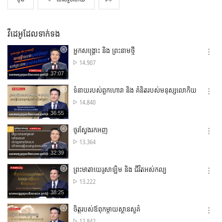
វីដេអូដែលទាក់ទង
អ្នកសង្គ្រោះ និង ព្រះនាមថ្មី
옵
ចំនួន
14.907
션
ដង
재
37:07
더
ស្វែងរក
생
보
시
ទំនាយរបស់ពួកហោរា និង គំនិតរបស់មនុស្សលោកិយ
기
간
옵
ចំនួន
14.840
션
ដង
재
36:55
더
ស្វែងរក
생
보
시
ចូរស្វែងរកអញ
기
간
옵
ចំនួន
13.364
션
ដង
재
32:39
더
ស្វែងរក
생
보
시
ព្រះមាតាយេរូសាឡិម និង ជីវិតអស់កល្ប
기
간
옵
ចំនួន
13.222
션
ដង
재
38:25
더
ស្វែងរក
생
보
시
ចិត្តរបស់ឪពុកម្តាយស្ថានសួគ៌
기
간
옵
ចំនួន
12.842