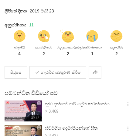
ලිපියේ දිනය
2019 මැයි 23
අනුග්රhහය
11
ස්තූතියි
සංවේදිතාව
බලාපොරොත්තුව
පශ්චත්තාපය
සැනසීම
4
2
2
1
2
බෙදාදීම
පිටුපස
නැරඹීම සම්පූර්ණ කිරීම
සම්බන්ධිත වීඩියෝ පට
නුඹ දන්නේ නම් ප්‍රේම කරන්නේය
옵
නැරඹූ
3,469
션
ගණන
재
39:42
더
생
보
시
ස්වර්ගීය දෙමාපියන්ගේ සිත
기
간
옵
නැරඹූ
3,427