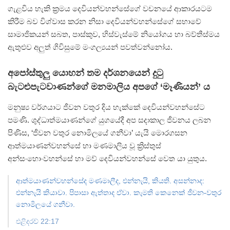
ගැළවිය හැකි ක්‍රමය දෙවියන්වහන්සේගේ වචනයේ ආකාරයටම
කිරීම බව විශ්වාස කරන නිසා දෙවියන්වහන්සේගේ සභාවේ
සාමාජිකයන් සබත, පාස්කුව, හිස්වැස්මේ නියෝගය හා බව්තීස්මය
ඇතුළුව අලුත් ගිවිසුමේ මංගල්‍යයන් පවත්වන්නෝය.
අපෝස්තුලු යොහන් තම දර්ශනයෙන් දුටු
බැටළුපැටවාණන්ගේ මනමාලිය අපගේ ‘මෑණියන්’ ය
මනුෂ්‍ය වර්ගයාට ජීවන වතුර දිය හැක්කේ දෙවියන්වහන්සේට
පමණි. ශුද්ධාත්මයාණන්ගේ යුගයේදී අප සදාකාල ජීවනය ලබන
පිණිස, ‘ජීවන වතුර නොමිලයේ ගනීවා’ යැයි මොරගසන
ආත්මයාණන්වහන්සේ හා මණමාලිය වූ ක්‍රිස්තුස්
අන්සංහොංවහන්සේ හා මව් දෙවියන්වහන්සේ වෙත යා යුතුය.
ආත්මයාණන්වහන්සේද මණමාලීද, එන්නැයි, කියති.
අසන්නාද:
එන්නැයි කියාවා. පිපාසා ඇත්තාද ඒවා.
කැමති කෙනෙක් ජීවන-වතුර
නොමිලයේ ගනීවා.
එළිදරව් 22:17