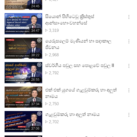
션
ගණන
재
24:45
더
생
보
시
සියොන් පිහිටෙවූ ක්‍රිස්තුස්
기
간
옵
ආන්සාංහොංවහන්සේ
션
නැරඹූ
3,319
재
34:47
더
생
ගණන
보
시
යෙරුසලෙම් මෑණියන් හා සදාකාල
기
간
옵
ජීවනය
션
නැරඹූ
2,968
재
38:22
더
생
ගණන
보
시
ස්වර්ගීය පවුල සහ පොළවේ පවුල II
기
간
옵
නැරඹූ
2,792
션
ගණන
재
26:55
더
생
보
시
එක් එක් යුගයේ ගැළවුම්කරු හා අලුත්
기
간
옵
නාමය
션
නැරඹූ
2,750
재
37:34
더
생
ගණන
보
시
ගැළවුම්කරු හා අලූත් නාමය
기
간
옵
නැරඹූ
2,702
션
ගණන
재
37:06
더
생
보