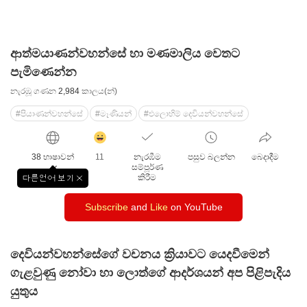
ආත්මයාණන්වහන්සේ හා මණමාලිය වෙතට
පැමිණෙන්න
නැරඹූ ගණන
2,984
කාලය(න්)
#පියාණන්වහන්සේ
#මෑණියන්
#එලොහිම් දෙවියන්වහන්සේ
감
동
38 භාෂාවන්
11
නැරඹීම
පසුව බලන්න
බෙදාදීම
클
සම්පූර්ණ
릭
කිරීම
다른언어 보기
창
수
닫
Subscribe
and
Like
on YouTube
기
දෙවියන්වහන්සේගේ වචනය ක්‍රියාවට යෙදවීමෙන්
ගැළවුණු නෝවා හා ලොත්ගේ ආදර්ශයන් අප පිළිපැදිය
යුතුය