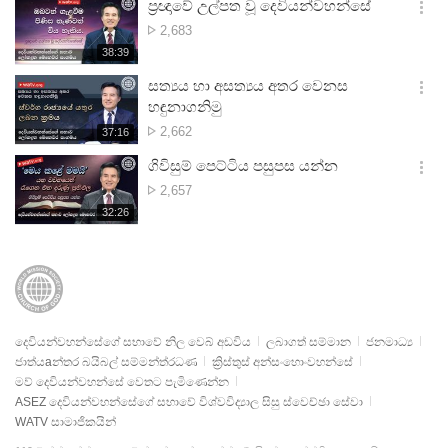
시
ප්‍රඥාවේ උල්පත වූ දෙවියන්වහන්සේ
기
간
옵
නැරඹූ
2,683
션
ගණන
재
38:39
더
생
보
시
සත්‍යය හා අසත්‍යය අතර වෙනස
기
간
옵
හඳුනාගනිමු
션
නැරඹූ
2,662
재
37:16
더
생
ගණන
보
시
ගිවිසුම් පෙට්ටිය පසුපස යන්න
기
간
옵
නැරඹූ
2,657
션
ගණන
재
32:26
더
생
보
시
기
간
දෙවියන්වහන්සේගේ සභාවේ නිල වෙබ් අඩවිය
ලබාගත් සම්මාන
ජනමාධ්‍ය
ජාත්යaන්තර බයිබල් සම්මන්ත්රධණ
ක්‍රිස්තුස් අන්සංහොංවහන්සේ
මව් දෙවියන්වහන්සේ වෙතට පැමිණෙන්න
ASEZ දෙවියන්වහන්සේගේ සභාවේ විශ්වවිද්‍යාල සිසු ස්වෙච්ඡා සේවා
WATV සාමාජිකයින්