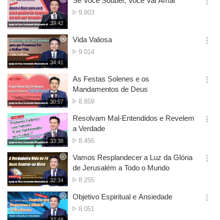
Se Você Souber, Você Vai Amar
기
간
옵
Nº
9.803
션
de
재
39:42
더
생
Visualizações
보
시
Vida Valiosa
기
간
옵
Nº
9.014
션
de
재
34:41
더
생
Visualizações
보
시
As Festas Solenes e os
기
간
옵
Mandamentos de Deus
션
Nº
8.859
재
30:57
더
생
de
보
시
Resolvam Mal-Entendidos e Revelem
Visualizações
기
간
옵
a Verdade
션
Nº
8.456
재
33:38
더
생
de
보
시
Vamos Resplandecer a Luz da Glória
Visualizações
기
간
옵
de Jerusalém a Todo o Mundo
션
Nº
8.255
재
32:34
더
생
de
보
시
Objetivo Espiritual e Ansiedade
Visualizações
기
간
옵
Nº
8.051
션
de
재
32:48