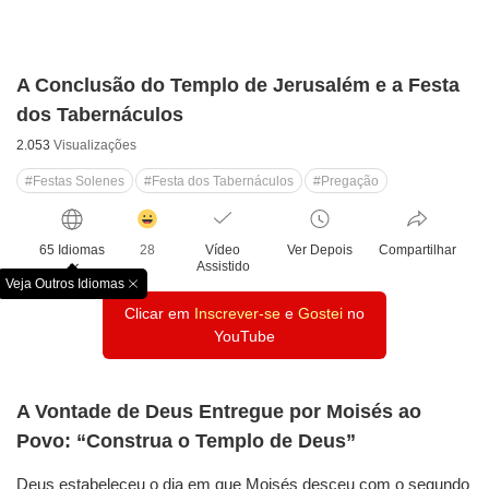
A Conclusão do Templo de Jerusalém e a Festa
dos Tabernáculos
2.053
Visualizações
#Festas Solenes
#Festa dos Tabernáculos
#Pregação
감
동
65 Idiomas
28
Vídeo
Ver Depois
Compartilhar
클
Assistido
릭
Veja Outros Idiomas
창
수
Clicar em
Inscrever-se
e
Gostei
no
닫
기
YouTube
A Vontade de Deus Entregue por Moisés ao
Povo: “Construa o Templo de Deus”
Deus estabeleceu o dia em que Moisés desceu com o segundo