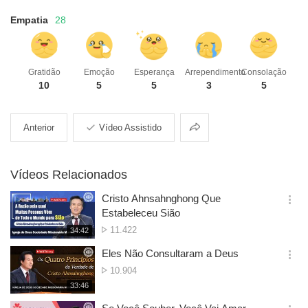
Empatia
28
Gratidão
Emoção
Esperança
Arrependimento
Consolação
10
5
5
3
5
Compartilhar
Anterior
Vídeo Assistido
Vídeos Relacionados
Cristo Ahnsahnghong Que
옵
Estabeleceu Sião
션
Nº
11.422
재
34:42
더
생
de
보
시
Eles Não Consultaram a Deus
Visualizações
기
간
옵
Nº
10.904
션
de
재
33:46
더
생
Visualizações
보
시