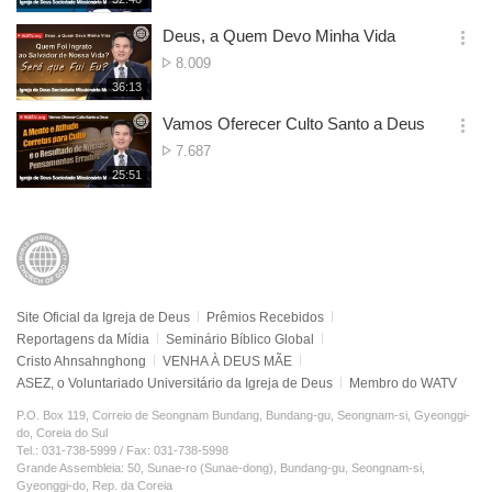
더
생
Visualizações
보
시
Deus, a Quem Devo Minha Vida
기
간
옵
Nº
8.009
션
de
재
36:13
더
생
Visualizações
보
시
Vamos Oferecer Culto Santo a Deus
기
간
옵
Nº
7.687
션
de
재
25:51
더
생
Visualizações
보
시
기
간
Site Oficial da Igreja de Deus
Prêmios Recebidos
Reportagens da Mídia
Seminário Bíblico Global
Cristo Ahnsahnghong
VENHA À DEUS MÃE
ASEZ, o Voluntariado Universitário da Igreja de Deus
Membro do WATV
P.O. Box 119, Correio de Seongnam Bundang, Bundang-gu, Seongnam-si, Gyeonggi-
do, Coreia do Sul
Tel.: 031-738-5999 / Fax: 031-738-5998
Grande Assembleia: 50, Sunae-ro (Sunae-dong), Bundang-gu, Seongnam-si,
Gyeonggi-do, Rep. da Coreia