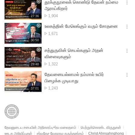
시
தூக்குநூலைக் கொண்டு தேவன் நம்மை
기
간
옵
ஆராய்கிறார்
션
பார்த்த
1,904
재
27:36
더
생
எண்ணிக்கை
보
시
உலகத்தின் மேலெங்கும் வரும் சோதனை
기
간
옵
பார்த்த
1,671
션
எண்ணிக்கை
재
30:50
더
생
보
시
சத்துருவின் செயல்களும் அதன்
기
간
옵
விளைவுகளும்
션
பார்த்த
1,322
재
29:48
더
생
எண்ணிக்கை
보
시
தேவனையல்லாமல் நம்மால் உயிர்
기
간
옵
பிழைக்க முடியாது
션
பார்த்த
1,243
재
37:01
더
생
எண்ணிக்கை
보
시
기
간
தேவனுடைய சபையின் அதிகாரப்பு+ர்வ வலைதளம்
பெற்றுக்கொண்ட விருதுகள்
ஊடக அறிவிப்புகள்
சர்வதேச வேதாகம கருத்தரங்கம்
Christ Ahnsahnghong