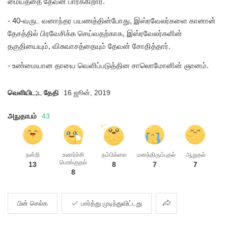
மையத்தை தேவன் பார்க்கிறார்.
- 40-வருட வனாந்தர பயணத்தின்போது, இஸ்ரவேலர்களை கானான்
தேசத்தில் பிரவேசிக்க செய்வதற்காக, இஸ்ரவேலர்களின்
தகுதியையும், விசுவாசத்தையும் தேவன் சோதித்தார்.
- உண்மையான தாயை வெளிப்படுத்தின சாலொமோனின் ஞானம்.
வெளியிட;ட தேதி
16 ஜூன், 2019
அநுதாபம்
43
நன்றி
உணர்ச்சி
நம்பிக்கை
மனந்திரும்புதல்
ஆறுதல்
பொங்குதல்
13
8
7
7
8
பகிர்தல்
பின் செல்க
பார்த்து முடிந்துவிட்டது