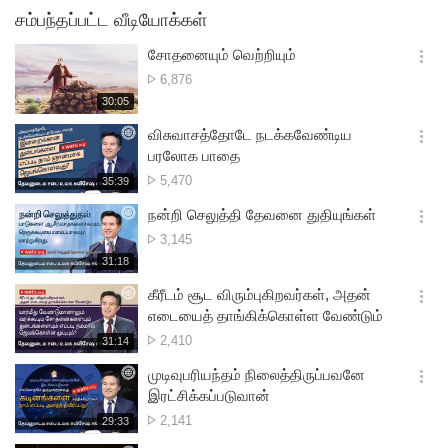
சம்பந்தப்பட்ட வீடியோக்கள்
சோதனையும் வெற்றியும்
옵
பார்த்த
6,876
션
எண்ணிக்கை
재
30:05
더
생
보
시
விசுவாசத்தோடே நடக்கவேண்டிய
기
간
옵
பரலோக பாதை
션
பார்த்த
5,470
재
35:39
더
생
எண்ணிக்கை
보
시
நன்றி செலுத்தி தேவனை துதியுங்கள்
기
간
옵
பார்த்த
3,145
션
எண்ணிக்கை
재
31:18
더
생
보
시
கீரீடம் சூட விரும்புகிறவர்கள், அதன்
기
간
옵
எடையைத் தாங்கிக்கொள்ள வேண்டும்
션
பார்த்த
2,410
재
31:14
더
생
எண்ணிக்கை
보
시
முடிவுபரியந்தம் நிலைத்திருப்பவனே
기
간
옵
இரட்சிக்கப்படுவான்
션
பார்த்த
2,141
재
29:33
더
생
எண்ணிக்கை
보