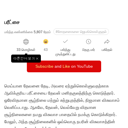
பரீட்சை
#சோதனைகளை ஜெயங்கொள்ளுதல்
பார்த்த எண்ணிக்கை
5,807
நேரம்
감
동
33 மொழிகள்
43
பார்த்து
பிறகு பார்
பகிர்தல்
클
முடிந்துவிட்டது
릭
다른언어 보기
창
수
Subscribe
and
Like
on YouTube
닫
기
மெய்யான தேவனை தேடி, அவரை ஏற்றுக்கொள்ளுவதற்காக
ஆவிக்குரிய பரீட்சையை தேவன் மனிதகுலத்திற்கு கொடுத்தார்.
ஒரேவிதமான சூழ்நிலை மற்றும் சுற்றுபுறத்தில், நிஜமான விசுவாசம்
வெளிப்படாது. ஆகவே, தேவன், வெவ்வேறு விதமான
சூழ்நிலைகளை நமது விசுவாச பாதையில் நமக்கு கொடுக்கிறார்.
மேலும், அந்த சூழ்நிலைகளில் ஒவ்வொரு நபரின் விசுவாசத்தின்