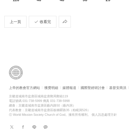
共
上一頁
收看完
享
上帝的教會官方網站
獲獎明細
媒體報道
國際聖經研討會
基督安商洪
京畿道城南市盆唐區城南盆唐郵局郵箱119
電話號碼 031-738-5999 傳真 031-738-5998
總會：京畿道城南市盆唐區藪内路50（藪内洞）
代表教會：京畿道城南市盆唐區板橋驛路35（柏峴洞526）
ⓒ World Mission Society Church of God。擁有所有權利。
個人訊息處理方針
트
페
라
KaKao