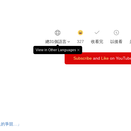
감
동
總31個語言
327
收看完
以後看
클
릭
View in Other Languages
창
수
Subscribe
닫
and
Like
on YouTub
기
人的爭競…」