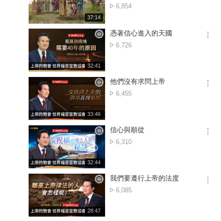
션
點
6,854
더
擊
재
37:14
보
數
생
기
시
憑著信心進入的天國
간
옵
點
6,726
션
擊
더
數
재
32:41
보
생
기
시
他們沒有求問上帝
간
옵
點
6,455
션
擊
더
數
재
33:46
보
생
기
시
信心與順從
간
옵
點
6,310
션
擊
더
數
재
32:44
보
생
기
시
我們要遵行上帝的法度
간
옵
點
6,085
션
擊
더
數
재
28:47
보
생