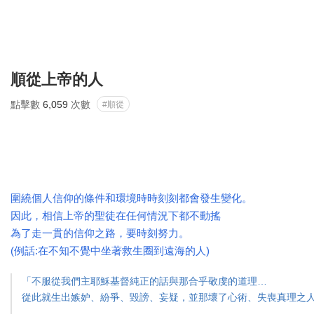
順從上帝的人
點擊數
6,059
次數
#順從
圍繞個人信仰的條件和環境時時刻刻都會發生變化。
因此，相信上帝的聖徒在任何情況下都不動搖
為了走一貫的信仰之路，要時刻努力。
(例話:在不知不覺中坐著救生圈到遠海的人)
「不服從我們主耶穌基督純正的話與那合乎敬虔的道理…
從此就生出嫉妒、紛爭、毀謗、妄疑，並那壞了心術、失喪真理之