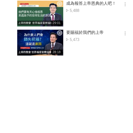
기
시
成為報答上帝恩典的人吧！
간
옵
點
5,488
션
擊
더
數
재
29:01
보
생
기
시
要賜福於我們的上帝
간
옵
點
5,473
션
擊
더
數
재
28:18
보
생
기
시
간