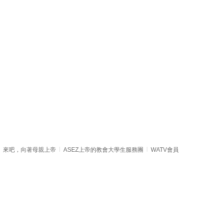
來吧，向著母親上帝
ASEZ上帝的教會大學生服務團
WATV會員