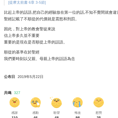
[提摩太前書 6章 3-5節]
比起上帝的話語,把自己的經驗放在第一位的話,不知不覺間就會違
聖經記載了不順從的代價就是震怒和刑罰。
因此，對上帝的教會聖徒來說
信上帝多久並不重要
重要的是現在是否順從上帝的話語。
順從的基準在於聖經
我們要時刻以父親、母親上帝的話語為念
公布日
2019年5月22日
共鳴
327
感謝
感動
盼望
悔改
慰勞
110
46
48
98
25