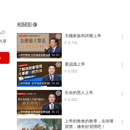
相關影像
天國家族和誇耀上帝
옵
共享
點
8,716
션
擊
더
數
재
34:28
보
e
생
기
시
要認識上帝
간
옵
點
8,001
션
擊
더
數
재
34:46
보
생
기
시
生命的恩人上帝
간
옵
點
6,932
션
擊
더
數
재
36:15
보
생
기
시
上帝的教會的教導，去掉壞
간
옵
習慣，擁有好習慣吧！