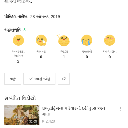
માંગવો જોઈએ.
પોસ્ટિંગ તારીખ
28 ઑગસ્ટ, 2019
સહાનુભૂતિ
3
ધન્યવાદ,
ભાવના
આશા
પસ્તાવો
આશ્વાશન
આભાર
0
1
0
0
2
વહેંચવું
પાછું
આખું જોવું
સબંધિત વિડીયો
ઇબ્રાહિમના પરિવારનો ઇતિહાસ અને
옵
માતા
션
દૃશ્ય
2,428
재
32:05
더
생
સંખ્યા
보