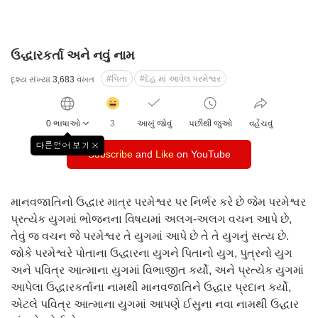
ઉદ્ધારકર્તા અને નવું નામ
#પિતા
#દેહ માં આવેલ પરમેશ્વર
દૃશ્ય સંખ્યા
3,683
વખત
감
동
0 ભાષાઓ
3
આખું જોવું
પછીથી જુઓ
વહેંચવું
클
릭
다른언어 보기
창
Subscribe
수
and
Like
on YouTube
닫
기
માનવજાતિનો ઉદ્ધાર માત્ર પરમેશ્વર પર નિર્ભર કરે છે જેમ પરમેશ્વર
પ્રત્યેક યુગમાં ભોજનના વિષયમાં અલગ-અલગ વચન આપે છે,
તેવું જ વચન જે પરમેશ્વર તે યુગમાં આપે છે તે તે યુગનું સત્ય છે.
જોકે પરમેશ્વરે પોતાના ઉદ્ધારના યુગને પિતાનો યુગ, પુત્રનો યુગ
અને પવિત્ર આત્માના યુગમાં વિભાજીત કર્યો, અને પ્રત્યેક યુગમાં
આપેલા ઉદ્ધારકર્તાના નામથી માનવજાતિને ઉદ્ધાર પ્રદાન કર્યો,
એટલે પવિત્ર આત્માના યુગમાં આપણે ઈસુના નવા નામથી ઉદ્ધાર