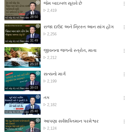
시
જેમ બાઇબલ સૂચવે છે
기
간
옵
દૃશ્ય
2,419
션
સંખ્યા
재
28:50
더
생
보
시
રાજા દાઉદ અને ખ્રિસ્ત આન સાંગ હોંગ
기
간
옵
દૃશ્ય
2,256
션
સંખ્યા
재
31:49
더
생
보
시
જીવનના જળનો સ્ત્રોત, માતા
기
간
옵
દૃશ્ય
2,212
션
સંખ્યા
재
25:18
더
생
보
시
સત્યનો માર્ગ
기
간
옵
દૃશ્ય
2,199
션
સંખ્યા
재
39:03
더
생
보
시
તક
기
간
옵
દૃશ્ય
2,182
션
સંખ્યા
재
25:40
더
생
보
시
આપણા સર્વશક્તિમાન પરમેશ્વર
기
간
옵
દૃશ્ય
2,124
션