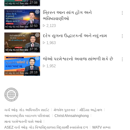
સંખ્યા
재
27:08
더
생
보
시
ખ્રિસ્ત આન સાંગ હોંગ અને
기
간
옵
ભવિષ્યવાણીઓ
션
દૃશ્ય
2,123
재
32:50
더
생
સંખ્યા
보
시
દરેક યુગના ઉદ્ધારકર્તા અને નવું નામ
기
간
옵
દૃશ્ય
1,963
션
સંખ્યા
재
37:35
더
생
보
시
જેઓ પરમેશ્વરનો અવાજ સાંભળી શકે છે
기
간
옵
દૃશ્ય
1,952
션
સંખ્યા
재
28:18
더
생
보
시
기
간
ચર્ચ ઓફ ગોડ અધિકારીક સાઈટ
મેળવેલ પુરસ્કાર
મીડિયા અહેવાલ
આંતરરાષ્ટ્રીય બાઇબલ પરિસંવાદ
Christ Ahnsahnghong
માતા પરમેશ્વરની પાસે આવો
ASEZ ચર્ચ ઓફ ગોડ વિશ્વવિદ્યાલય વિદ્યાર્થી સ્વયંસેવા દળ
WATV સભ્ય