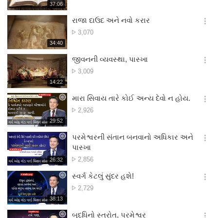
સંખ્યા
재
37:06
더
생
보
시
રાજા દાઉદ અને નવો કરાર
기
간
옵
દૃશ્ય
3,070
션
સંખ્યા
재
34:40
더
생
보
시
જીવનની વ્યવસ્થા, પાસ્ખા
기
간
옵
દૃશ્ય
3,009
션
સંખ્યા
재
14:22
더
생
보
시
મારા સિવાય તારે કોઈ અન્ય દેવો ન હોય.
기
간
옵
દૃશ્ય
2,926
션
સંખ્યા
재
29:52
더
생
보
시
પરમેશ્વરની સંતાન બનવાનો અધિકાર અને
기
간
옵
પાસ્ખા
션
દૃશ્ય
2,856
재
26:32
더
생
સંખ્યા
보
시
સ્વર્ગ કેટલું સુંદર હશે!
기
간
옵
દૃશ્ય
2,729
션
સંખ્યા
재
38:13
더
생
보
시
બુદ્ધિનો સ્ત્રોત, પરમેશ્વર