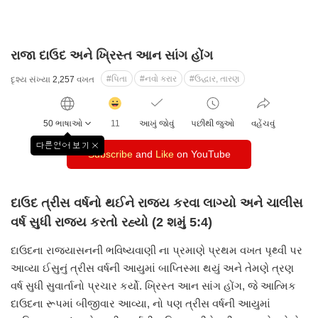
રાજા દાઉદ અને ખ્રિસ્ત આન સાંગ હોંગ
#પિતા
#નવો કરાર
#ઉદ્ધાર, તારણ
દૃશ્ય સંખ્યા
2,257
વખત
감
동
50 ભાષાઓ
11
આખું જોવું
પછીથી જુઓ
વહેંચવું
클
릭
다른언어 보기
창
Subscribe
수
and
Like
on YouTube
닫
기
દાઉદ ત્રીસ વર્ષનો થઈને રાજ્ય કરવા લાગ્યો
અને ચાલીસ
વર્ષ સુધી રાજ્ય કરતો રહ્યો (2 શમું 5:4)
દાઉદના રાજ્યાસનની ભવિષ્યવાણી ના પ્રમાણે પ્રથમ વખત પૃથ્વી પર
આવ્યા
ઈસુનું ત્રીસ વર્ષની આયુમાં બાપ્તિસ્મા થયું અને તેમણે ત્રણ
વર્ષ સુધી
સુવાર્તાનો પ્રચાર કર્યો. ખ્રિસ્ત આન સાંગ હોંગ, જે આત્મિક
દાઉદના
રૂપમાં બીજીવાર આવ્યા, નો પણ ત્રીસ વર્ષની આયુમાં