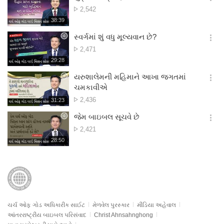
기
간
옵
દૃશ્ય
2,542
션
સંખ્યા
재
38:39
더
생
보
시
સ્વર્ગમાં શું વધુ મૂલ્યવાન છે?
기
간
옵
દૃશ્ય
2,471
션
સંખ્યા
재
29:28
더
생
보
시
યરુશાલેમની મહિમાને આખા જગતમાં
기
간
옵
ચમકાવીએ
션
દૃશ્ય
2,436
재
31:23
더
생
સંખ્યા
보
시
જેમ બાઇબલ સૂચવે છે
기
간
옵
દૃશ્ય
2,421
션
સંખ્યા
재
28:50
더
생
보
시
기
간
ચર્ચ ઓફ ગોડ અધિકારીક સાઈટ
મેળવેલ પુરસ્કાર
મીડિયા અહેવાલ
આંતરરાષ્ટ્રીય બાઇબલ પરિસંવાદ
Christ Ahnsahnghong