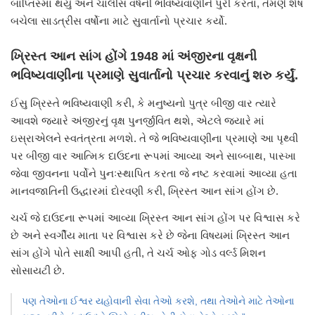
બાપ્તિસ્મા થયું
અને ચાલીસ વર્ષની ભવિષ્યવાણીને પુરી કરતા,
તેમણે શેષ
બચેલા સાડત્રીસ વર્ષોના માટે સુવાર્તાનો પ્રચાર કર્યો.
ખ્રિસ્ત આન સાંગ હોંગે 1948 માં અંજીરના વૃક્ષની
ભવિષ્યવાણીના પ્રમાણે સુવાર્તાનો પ્રચાર કરવાનું શરુ કર્યું.
ઈસુ ખ્રિસ્તે ભવિષ્યવાણી કરી, કે મનુષ્યનો પુત્ર બીજી વાર ત્યારે
આવશે
જયારે અંજીરનું વૃક્ષ પુનર્જીવિત થશે, એટલે જયારે માં
ઇસ્રાએલને
સ્વતંત્રતા મળશે. તે જે ભવિષ્યવાણીના પ્રમાણે આ પૃથ્વી
પર
બીજી વાર આત્મિક દાઉદના રૂપમાં આવ્યા અને સાબ્બાથ, પાસ્ખા
જેવા
જીવનના પર્વોને પુનઃસ્થાપિત કરતા જે નષ્ટ કરવામાં આવ્યા હતા
માનવજાતિની ઉદ્ધારમાં દોરવણી કરી, ખ્રિસ્ત આન સાંગ હોંગ છે.
ચર્ચ જે દાઉદના રૂપમાં આવ્યા ખ્રિસ્ત આન સાંગ હોંગ પર વિશ્વાસ કરે
છે
અને સ્વર્ગીય માતા પર વિશ્વાસ કરે છે જેના વિષયમાં ખ્રિસ્ત આન
સાંગ હોંગે
પોતે સાક્ષી આપી હતી, તે ચર્ચ ઓફ ગોડ વર્લ્ડ મિશન
સોસાયટી છે.
પણ તેઓના ઈશ્વર યહોવાની સેવા તેઓ કરશે, તથા તેઓને માટે તેઓના