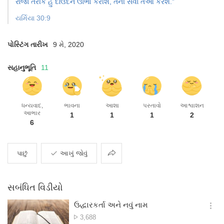
રાજા તરીકે
હું દાઉદને ઊભો કરીશ, તેની સેવા તેઓ કરશે.”
યર્મિયા 30:9
પોસ્ટિંગ તારીખ
9 મે, 2020
સહાનુભૂતિ
11
ધન્યવાદ,
ભાવના
આશા
પસ્તાવો
આશ્વાશન
આભાર
1
1
1
2
6
વહેંચવું
પાછું
આખું જોવું
સબંધિત વિડીયો
ઉદ્ધારકર્તા અને નવું નામ
옵
દૃશ્ય
3,688
션