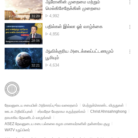
시
ஆரோனின் முறைமை மற்றும்
기
간
옵
மெல்கிசேதேக்கின் முறைமை
션
பார்த்த
4,992
재
31:20
더
생
எண்ணிக்கை
보
시
பதில்கள் இல்லா ஓர் வாழ்க்கை
기
간
옵
பார்த்த
4,856
션
எண்ணிக்கை
재
28:06
더
생
보
시
ஆவிக்குரிய அடைக்கலப்பட்டணமும்
기
간
옵
பூமியும்
션
பார்த்த
4,634
재
32:21
더
생
எண்ணிக்கை
보
시
기
간
தேவனுடைய சபையின் அதிகாரப்பு+ர்வ வலைதளம்
பெற்றுக்கொண்ட விருதுகள்
ஊடக அறிவிப்புகள்
சர்வதேச வேதாகம கருத்தரங்கம்
Christ Ahnsahnghong
தாயாகிய தேவனிடம் வாருங்கள்
ASEZ தேவனுடைய சபை பல்கலை கழக மாணவர்களின் தன்னார்வ குழு
WATV உறுப்பினர்