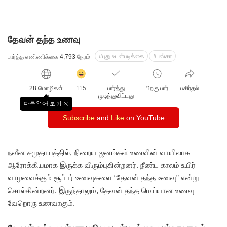
தேவன் தந்த உணவு
#புது உடன்படிக்கை
#பஸ்கா
பார்த்த எண்ணிக்கை
4,793
நேரம்
감
동
28 மொழிகள்
115
பார்த்து
பிறகு பார்
பகிர்தல்
클
முடிந்துவிட்டது
릭
다른언어 보기
창
수
Subscribe
and
Like
on YouTube
닫
기
நவீன சமுதாயத்தில், நிறைய ஜனங்கள் உணவின் வாயிலாக
ஆரோக்கியமாக இருக்க விரும்புகின்றனர். நீண்ட காலம் உயிர்
வாழவைக்கும் சூப்பர் உணவுகளை “தேவன் தந்த உணவு” என்று
சொல்கின்றனர்.
இருந்தாலும், தேவன் தந்த மெய்யான உணவு
வேறொரு உணவாகும்.