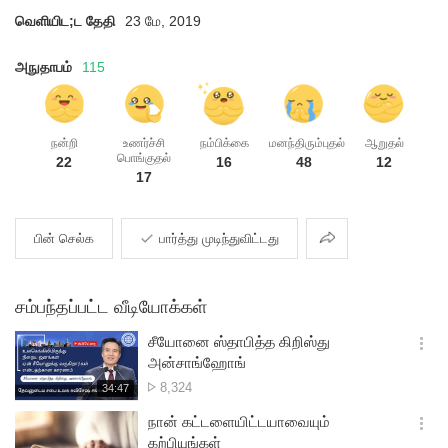
வெளியிட;ட தேதி
23 மே, 2019
அநுதாபம்
115
நன்றி
உணர்ச்சி
நம்பிக்கை
மனந்திரும்புதல்
ஆறுதல்
பொங்குதல்
22
16
48
12
17
பகிர்தல்
பின் செல்க
பார்த்து முடிந்துவிட்டது
சம்பந்தப்பட்ட வீடியோக்கள்
சீயோனை ஸ்தாபித்த கிறிஸ்து
옵
அன்சாங்ஹோங்
션
பார்த்த
8,324
재
34:47
더
생
எண்ணிக்கை
보
시
நான் கட்டளையிட்டயாவையும்
기
간
옵
கற்பியுங்கள்