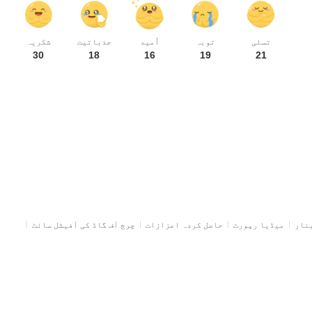
تسلی
توبہ
اُمید
جذباتیت
شکریہ
30
18
16
19
21
ینار
میڈیا رپورٹ
حاصل کردہ اعزازات
چرچ آف گاڈ کی آفیشل سائٹ