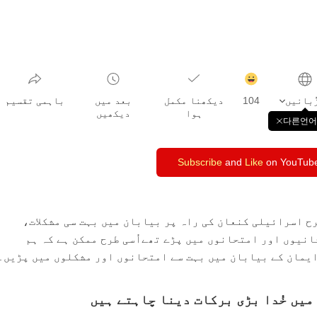
감
동
104
دیکھنا مکمل
بعد میں
باہمی تقسیم
클
ہوا
دیکھیں
릭
다른언어
창
수
닫
기
Subscribe
and
Like
on YouTub
ح اسرائیلی کنعان کی راہ پر بیابان میں بہت سی مشکلات،
نیوں اور امتحانوں میں پڑے تھےاُسی طرح ممکن ہے کہ ہم
یمان کے بیابان میں بہت سے امتحانوں اور مشکلوں میں پڑیں۔
میں خُدا بڑی برکات دینا چاہتے ہیں