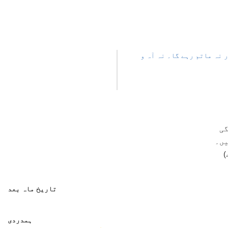
ر نہ ماتم رہے گا۔ نہ آہ و
گی
یں۔
)
تاریخ ماہ بعد
ہمدردی