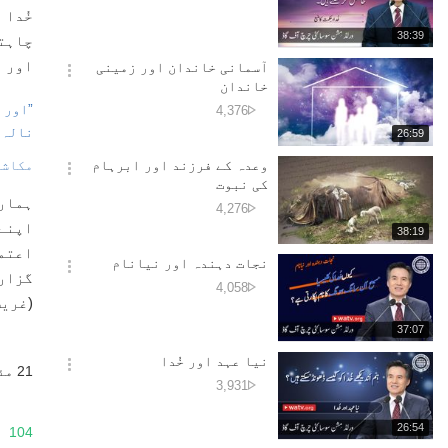
션
جانے
خُدا 
더
کی
재
38:39
چاہتے
보
تعداد
생
기
اور آ
시
آسمانی خاندان اور زمینی
간
옵
خاندان
션
”اور 
دیکھے
4,376
더
جانے
نالہ 
재
26:59
보
کی
생
기
시
وعدہ کے فرزند اور ابرہام
مکاشفہ 
تعداد
간
옵
کی نبوت
션
ہمارے
دیکھے
4,276
더
جانے
اپنے 
재
38:19
보
کی
생
اعتما
기
시
نجات دہندہ اور نیانام
تعداد
간
گزاری
옵
دیکھے
4,058
션
(غریب
جانے
더
کی
재
37:07
보
تعداد
생
기
시
نیا عہد اور خُدا
21 مئی، 2019
간
옵
دیکھے
3,931
션
جانے
더
کی
재
26:54
104
보
تعداد
생