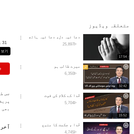
متعلقہ ویڈیوز
دعا ئیہ دل، دعا ئیہ ہاتھ
옵
31 زُبانیں
دیکھے
25,897
션
جانے
 보기
더
کی
재
17:54
보
تعداد
생
기
시
میرے طالب ہو
e
간
옵
دیکھے
6,350
션
جانے
더
کی
재
32:42
보
تعداد
생
기
جس طر
시
خُدا کے کلام کی قوت
간
옵
پریشا
دیکھے
5,704
션
جانے
بھی ا
더
کی
재
15:52
보
تعداد
생
기
시
خُدا ، حِکمت کا منبع
آخر 
간
옵
دیکھے
4,745