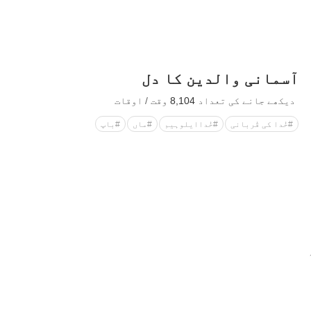
آسمانی والدین کا دل
دیکھے جانے کی تعداد
8,104
وقت / اوقات
#خُدا کی قُربانی
#خُداایلوہیم
#ماں
#باپ