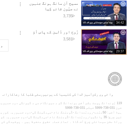
기
시
مسیح آن سانگ ہونگ جنہوں
간
옵
نے صیُون قائم کِیا
션
دیکھے
3,735
더
جانے
재
34:42
보
کی
생
기
시
رُوح اور دُلہن کے پاس آؤ
تعداد
간
옵
دیکھے
3,581
션
جانے
وا
더
کی
재
29:37
보
تعداد
생
기
시
간
وا ٹی وی رکن
آسیز خُدا کی کلیسیا کے یونیورسٹی طلبا کا رضاکارانہ 
119 بُوندانگ پوسٹ بکس آفس بوندانگ گو ، سیونگام سی ، گیونگی دو، جمہویہ کوریا
فون 031-738-5999 فیکس 031-738-5998
ہیڈ آفس : 50،سُنے-رو،بُندانگ -گُو،سَنگ نام -سی،گینگ گی-دو، جمہوریہ کوریا
مَین چرچ: 35 پانگیو-رو،بُندانگ -گُو،سَنگ نام -سی،گینگ گی-دو، جمہوریہ کوریا
ورلڈ مشن سوسائٹی چرچ آف گاڈ ۔ تمام جملہ حقوق محفوظ ہیں ۔
پوشیدگی کی 