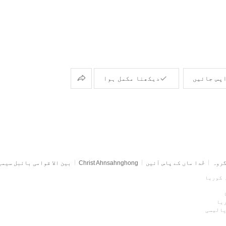
باہمی
پس جائیں
دیکھنا مکمل ہوا
تقسیم
گروہ
خُدا ماں کے پاس آئیں
Christ Ahnsahnghong
بین الا قوامی بائبل سیم
پالیسی