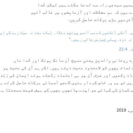
ہمیں سیدھی راہ سے لے جا سکتے ہیں لیکن خُدا
 ہیں کہ ہم مشکلات اور آزمایشوں پر غالب آئیں
خرمیں بڑی برکات حاصل کریں۔
وہ اُنکی آنکھوں کے سب آنسو پونچھ دےگا۔ اِسکے بعد نہ موت رہے گی او
نہ درد۔پہلی چیزیں جاتی رہیں۔“
21:4
 روحانی والدین یعنی مسیح آن سانگ ہونگ اور خُدا ماں
تمام بچوں کو لامحدود محبت دیتے ہیں۔اگر ہم اُن کی محبت پر
د رکھیں اور صرف اُن پر ہی اعتماد رکھتے ہوئے ایمان کی زند
ں تو ہم وہ خاص کردار بنیں گےجو آسمانی برکات حاصل کرتے ہ
 کسان کی کہانی جو اپنے پانچوں بچوں کو بیش قیمت سمجھتا ہے