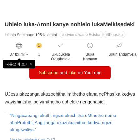
Uhlelo luka-Aroni kanye nohlelo lukaMelkisedeki
#Isivumelwano Esisha
#IPhasika
Isibalo Semibono
195
Izikhathi
감
동
37 Izilimi
1
Ukubukela
Buka
Ukuhlanganyela
클
Okuphelele
Kamuva
릭
다른언어 보기
창
수
Subscribe
and
Like
on YouTube
닫
기
UJesu akezanga ukuzochitha imithetho efana nePhasika kodwa
wayishintsha ibe yimithetho ephelele nengenasici.
“Ningacabangi ukuthi ngize ukuchitha uMthetho noma
abaProfethi; Angizanga ukuzokuchitha, kodwa ngize
ukugcwalisa.”