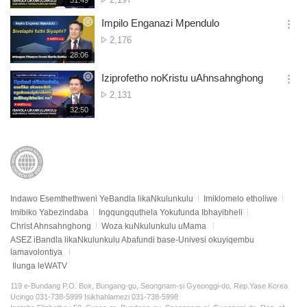
31:49
더
생
Semibono
보
시
Impilo Enganazi Mpendulo
기
간
옵
Isibalo
2,176
션
Semibono
재
28:06
더
생
보
시
Iziprofetho noKristu uAhnsahnghong
기
간
옵
Isibalo
2,131
션
Semibono
재
32:50
더
생
보
시
기
간
Indawo Esemthethweni YeBandla likaNkulunkulu
Imiklomelo etholiwe
Imibiko Yabezindaba
Ingqungquthela Yokufunda Ibhayibheli
Christ Ahnsahnghong
Woza kuNkulunkulu uMama
ASEZ iBandla likaNkulunkulu Abafundi base-Univesi okuyiqembu
lamavolontiya
Ilunga leWATV
119 e-Bundang P.O. Box, Bungang-gu, Seongnam-si Gyeonggi-do, Rep.Yase Korea
Ucingo 031-738-5999 Isikhahlamezi 031-738-5998