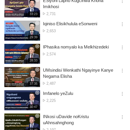
ESiyoni Lapho Kugcinwa Khona
기
간
옵
Imikhosi
션
Isibalo
2,731
재
33:23
더
생
Semibono
보
시
Iqiniso Elisikhulula eSonweni
기
간
옵
Isibalo
2,653
션
Semibono
재
29:39
더
생
보
시
IPhasika nomyalo ka Melkhizedeki
기
간
옵
Isibalo
2,574
션
Semibono
재
28:33
더
생
보
시
UMsindisi Wenkathi Ngayinye Kanye
기
간
옵
Negama Elisha
션
Isibalo
2,487
재
37:35
더
생
Semibono
보
시
Imfanelo yeZulu
기
간
옵
Isibalo
2,225
션
Semibono
재
30:47
더
생
보
시
INkosi uDavide noKristu
기
간
옵
uAhnsahnghong
션
Isibalo
2,197
재