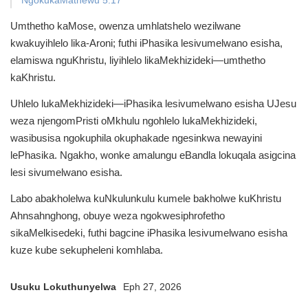
NgokukaMathewu 5:17
Umthetho kaMose, owenza umhlatshelo wezilwane
kwakuyihlelo lika-Aroni; futhi iPhasika lesivumelwano esisha,
elamiswa nguKhristu, liyihlelo likaMekhizideki—umthetho
kaKhristu.
Uhlelo lukaMekhizideki—iPhasika lesivumelwano esisha UJesu
weza njengomPristi oMkhulu ngohlelo lukaMekhizideki,
wasibusisa ngokuphila okuphakade ngesinkwa newayini
lePhasika. Ngakho, wonke amalungu eBandla lokuqala asigcina
lesi sivumelwano esisha.
Labo abakholelwa kuNkulunkulu kumele bakholwe kuKhristu
Ahnsahnghong, obuye weza ngokwesiphrofetho
sikaMelkisedeki, futhi bagcine iPhasika lesivumelwano esisha
kuze kube sekupheleni komhlaba.
Usuku Lokuthunyelwa
Eph 27, 2026