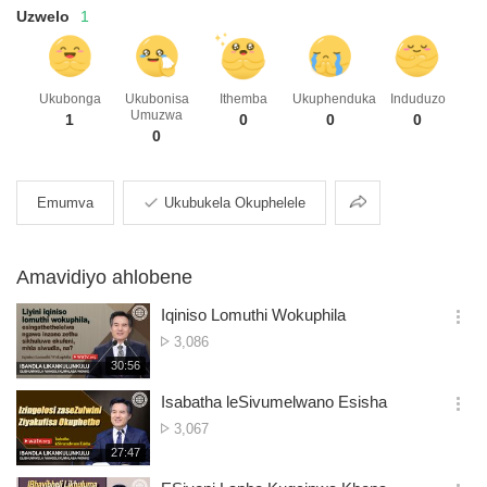
Uzwelo
1
Ukubonga
Ukubonisa
Ithemba
Ukuphenduka
Induduzo
Umuzwa
1
0
0
0
0
Ukuhlanganyela
Emumva
Ukubukela Okuphelele
Amavidiyo ahlobene
Iqiniso Lomuthi Wokuphila
옵
Isibalo
3,086
션
Semibono
재
30:56
더
생
보
시
Isabatha leSivumelwano Esisha
기
간
옵
Isibalo
3,067
션
Semibono
재
27:47
더
생
보
시