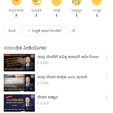
ಧನ್ಯವಾದಗಳು
ಭಾವುಕತೆ
ನಿರೀಕ್ಷೆ
ಪಶ್ಚಾತ್ತಾಪ
ಸಾಂತ್ವನ
3
1
1
1
1
ಶೇರ್
ಹಿಂದೆ
ವೀಕ್ಷಣೆ ಪೂರ್ಣಗೊಂಡಿದೆ
ಸಂಬಂಧಿತ ವೀಡಿಯೊಗಳು
ನಾವು ದೇವರಿಗೆ ಪವಿತ್ರ ಆರಾಧನೆ ಅರ್ಪಿಸೋಣ
옵
ವೀಕ್ಷಣೆಗಳು
6,653
션
재
29:57
더
생
보
시
ನಾವು ದೇವರ ಮಕ್ಕಳು ಎಂಬ ಪುರಾವೆ
기
간
옵
ವೀಕ್ಷಣೆಗಳು
5,849
션
재
27:30
더
생
보
시
ದೇವರ ಆಹ್ವಾನ
기
간
옵
ವೀಕ್ಷಣೆಗಳು
5,410
션
재
36:13
더
생