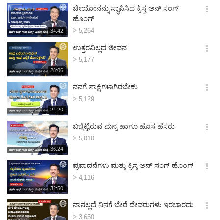
보
시
ಚೀಯೋನನ್ನು ಸ್ಥಾಪಿಸಿದ ಕ್ರಿಸ್ತ ಅನ್ ಸಂಗ್
기
간
옵
ಹೊಂಗ್
션
ವೀಕ್ಷಣೆಗಳು
5,264
재
34:42
더
생
보
시
ಉತ್ತರವಿಲ್ಲದ ಜೀವನ
기
간
옵
ವೀಕ್ಷಣೆಗಳು
5,177
션
재
28:06
더
생
보
시
ನನಗೆ ಸಾಕ್ಷಿಗಳಾಗಿರಬೇಕು
기
간
옵
ವೀಕ್ಷಣೆಗಳು
5,129
션
재
24:20
더
생
보
시
ಬಚ್ಚಿಟ್ಟಿರುವ ಮನ್ನ ಹಾಗೂ ಹೊಸ ಹೆಸರು
기
간
옵
ವೀಕ್ಷಣೆಗಳು
5,010
션
재
36:24
더
생
보
시
ಪ್ರವಾದನೆಗಳು ಮತ್ತು ಕ್ರಿಸ್ತ ಅನ್ ಸಂಗ್ ಹೊಂಗ್
기
간
옵
ವೀಕ್ಷಣೆಗಳು
4,116
션
재
32:50
더
생
보
시
ನಾನಲ್ಲದೆ ನಿನಗೆ ಬೇರೆ ದೇವರುಗಳು ಇರಬಾರದು
기
간
옵
ವೀಕ್ಷಣೆಗಳು
3,650
션