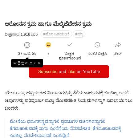
ಆರೋನನ ಕ್ರಮ ಹಾಗೂ ಮೆಲ್ಕಿಜೆದೇಕನ ಕ್ರಮ
#ಹೊಸ ಒಡಂಬಡಿಕೆ
#ಪಸ್ಕ
ವೀಕ್ಷಣೆಗಳು
1,916
ಬಾರಿ
감
동
37 ಭಾಷೆಗಳು
7
ವೀಕ್ಷಣೆ
ನಂತರ ವೀಕ್ಷಿಸಿ
ಶೇರ್
클
ಪೂರ್ಣಗೊಂಡಿದೆ
릭
다른언어 보기
창
수
Subscribe
and
Like
on YouTube
닫
기
ಯೇಸು ಪಸ್ಕ ಹಬ್ಬದಂತಹ ನಿಯಮಗಳನ್ನು ತೆಗೆದುಹಾಕುವದಕ್ಕೆ ಬಂದಿಲ್ಲ ಆದರೆ
ಅವುಗಳನ್ನು ಪರಿಪೂರ್ಣ ಮತ್ತು ದೋಷರಹಿತ ನಿಯಮಗಳನ್ನಾಗಿ ಬದಲಾಯಿಸಲು
ಬಂದರು.
ಮೋಶೆಯ ಧರ್ಮಶಾಸ್ತ್ರವನ್ನಾಗಲಿ ಪ್ರವಾದಿಗಳ ವಚನಗಳನ್ನಾಗಲಿ
ತೆಗೆದುಹಾಕುವದಕ್ಕೆ ನಾನು ಬಂದೆನೆಂದು ನೆನಸಬೇಡಿರಿ. ತೆಗೆದುಹಾಕುವದಕ್ಕೆ
ಬಂದಿಲ್ಲ; ನೆರವೇರಿಸುವದಕ್ಕೆ ಬಂದಿದ್ದೇನೆ.