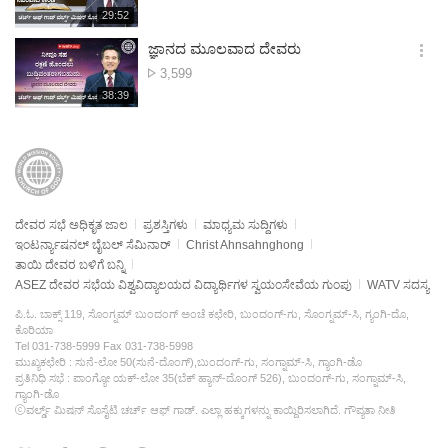
재
29:52
더
생
보
시
ಜ್ಞಾನದ ಮೂಲವಾದ ದೇವರು
기
간
옵
ವೀಕ್ಷಣೆಗಳು
3,599
션
재
38:39
더
생
보
시
기
간
ದೇವರ ಸಭೆ ಅಧಿಕೃತ ಜಾಲ
ಪ್ರಶಸ್ತಿಗಳು
ಮಾಧ್ಯಮ ಸುದ್ದಿಗಳು
ಇಂಟರ್ನ್ಯಾಷನಲ್ ಬೈಬಲ್ ಸೆಮಿನಾರ್
Christ Ahnsahnghong
ತಾಯಿ ದೇವರ ಬಳಿಗೆ ಬನ್ನಿ
ASEZ ದೇವರ ಸಭೆಯ ವಿಶ್ವವಿದ್ಯಾಲಯದ ವಿದ್ಯಾರ್ಥಿಗಳ ಸ್ವಯಂಸೇವೆಯ ಗುಂಪು
WATV ಸದಸ್ಯ
ಪಿ.ಓ. ಬಾಕ್ಸ್ 119, ಸೊಂಗ್ನಮ್ ಬುಂದಂಗ್ ಅಂಚೆ ಕಛೇರಿ, ಬುಂದಂಗ್-ಗು, ಸೊಂಗ್ನಮ್-ಸಿ, ಗ್ಯಂಗಿ-ದೊ,
ಕೊರಿಯಾ
Tel 031-738-5999 Fax 031-738-5998
ಮುಖ್ಯಕಛೇರಿ : ಸುನೆ-ಲೋ 50(ಸುನೆ-ದೊಂಗ್),ಬುಂದಂಗ್-ಗು, ಸಂಗ್ನಾಮ್-ಸಿ, ಗ್ಯಾಂಗಿ-ಡೊ
ಪ್ರತಿನಿಧಿ ಸಭೆ : ಪಾಂಗ್ಯೋ ಯಕ್-ಲೋ 35(ಬೆಕ್ ಹ್ಯಾನ್-ದೊಂಗ್ 526), ಬುಂದಂಗ್-ಗು, ಸಂಗ್ನಾಮ್-ಸಿ,
ಗ್ಯಾಂಗಿ-ಡೊ
ⓒವರ್ಲ್ಡ್ ಮಿಷನ್ ಸೊಸೈಟಿ ಚರ್ಚ್ ಆಫ್ ಗಾಡ್. ಎಲ್ಲಾ ಹಕ್ಕುಗಳನ್ನು ಕಾಯ್ದಿರಿಸಲಾಗಿದೆ.
ಗೌಪ್ಯತಾ ನೀತಿ