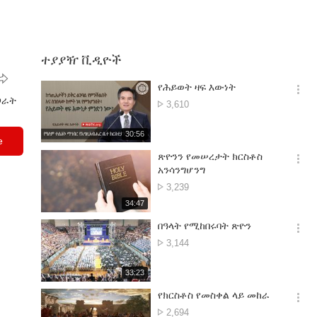
ተያያዥ ቪዲዮች
የሕይወት ዛፍ እውነት
옵
ጋራት
የምልከታ
3,610
션
ቁጥ.
더
재
30:56
보
e
생
기
시
ጽዮንን የመሠረታት ክርስቶስ
간
옵
አንሳንግሆንግ
션
የምልከታ
3,239
더
ቁጥ.
재
34:47
보
생
기
시
በዓላት የሚከበሩባት ጽዮን
간
옵
የምልከታ
3,144
션
ቁጥ.
더
재
33:23
보
생
기
시
የክርስቶስ የመስቀል ላይ መከራ
간
옵
የምልከታ
2,694