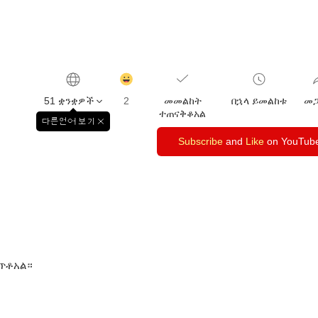
감
동
51 ቋንቋዎች
2
መመልከት
በኋላ ይመልከቱ
መ
클
ተጠናቅቆአል
릭
다른언어 보기
창
수
닫
Subscribe
and
Like
on YouTub
기
ጥቶአል።