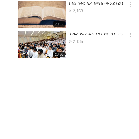
기
시
ከእኔ በቀር ሌላ አማልክት አይኑርህ
간
옵
የምልከታ
2,153
션
ቁጥ.
더
재
29:52
보
생
기
시
ቅዱስ የአምልኮ ቀን፣ የሰንበት ቀን
간
옵
የምልከታ
2,135
션
ቁጥ.
더
재
28:20
보
생
기
시
간