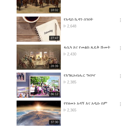
션
ቁጥ.
더
재
18:02
보
생
기
시
የአዲስ ኪዳን ሰንበት
간
옵
የምልከታ
2,648
션
ቁጥ.
더
재
27:47
보
생
기
시
ፋሲካ እና የመልከ ጼዴቅ ሹመት
간
옵
የምልከታ
2,430
션
ቁጥ.
더
재
28:39
보
생
기
시
የእግዚአብሔር ግብዣ
간
옵
የምልከታ
2,385
션
ቁጥ.
더
재
36:12
보
생
기
시
የየዘመኑ አዳኝ እና አዲሱ ስም
간
옵
የምልከታ
2,365
션
ቁጥ.
더
재
37:30
보
생