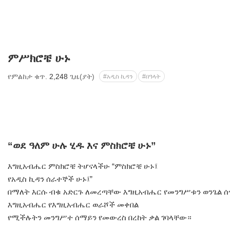
ምሥክሮቼ ሁኑ
የምልከታ ቁጥ.
2,248
ጊዜ(ያት)
#አዲስ ኪዳን
#በዓላት
“ወደ ዓለም ሁሉ ሂዱ እና ምስክሮቼ ሁኑ”
እግዚአብሔር ምስክሮቼ ትሆናላችሁ “ምስክሮቼ ሁኑ፤
የአዲስ ኪዳን ሰራተኞች ሁኑ፤”
በማለት እርሱ ብቁ አድርጉ ለመረጣቸው እግዚአብሔር የመንግሥቱን ወንጌል ሰ
እግዚአብሔር የእግዚአብሔር ወራሾች መቀበል
የሚችሉትን መንግሥተ ሰማይን የመውረስ በረከት ቃል ገባላቸው።