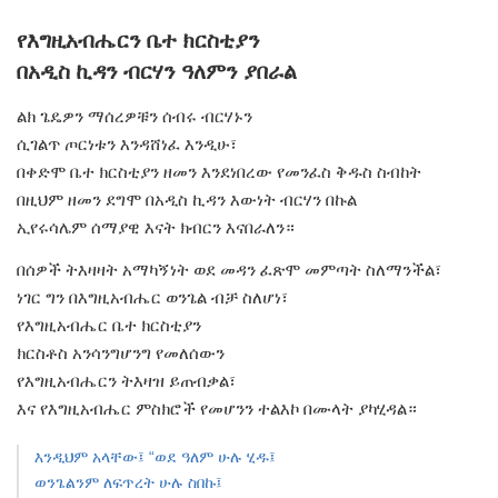
የእግዚአብሔርን ቤተ ክርስቲያን
በአዲስ ኪዳን ብርሃን ዓለምን ያበራል
ልክ ጌዴዎን ማሰረዎቹን ሰብሩ ብርሃኑን
ሲገልጥ ጦርነቱን እንዳሸነፈ እንዲሁ፣
በቀድሞ ቤተ ክርስቲያን ዘመን እንደነበረው የመንፈስ ቅዱስ ስብከት
በዚህም ዘመን ደግሞ በአዲስ ኪዳን እውነት ብርሃን በኩል
ኢየሩሳሌም ሰማያዊ እናት ክብርን እናበራለን።
በሰዎች ትእዛዛት አማካኝነት ወደ መዳን ፈጽሞ መምጣት ስለማንችል፣
ነገር ግን በእግዚአብሔር ወንጌል ብቻ ስለሆነ፣
የእግዚአብሔር ቤተ ክርስቲያን
ክርስቶስ አንሳንግሆንግ የመለሰውን
የእግዚአብሔርን ትእዛዝ ይጠብቃል፣
እና የእግዚአብሔር ምስክሮች የመሆንን ተልእኮ በሙላት ያካሂዳል።
እንዲህም አላቸው፤ “ወደ ዓለም ሁሉ ሂዱ፤
ወንጌልንም ለፍጥረት ሁሉ ስበኩ፤