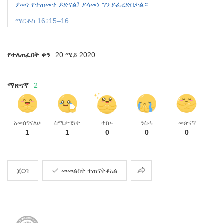
ያመነ የተጠመቀ ይድናል፤ ያላመነ ግን ይፈረድበታል።
ማርቆስ 16፥15–16
የተለጠፈበት ቀን
20 ሜይ 2020
ማጽናኛ
2
አመሰግናለሁ
ስሜታዊነት
ተስፋ
ንስሓ
መጽናኛ
1
1
0
0
0
መጋራት
ጀርባ
መመልከት ተጠናቅቆአል