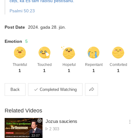
ceļš, kā Es tam rādīšu pestīšanu.”
Psalmi 50:23
Post Date
2024. gada 28. jūn.
Emotion
5
Thankful
Touched
Hopeful
Repentant
Comforted
1
1
1
1
1
Share
Back
Completed Watching
Related Videos
Jozua sauciens
옵
No.
2 303
션
of
재
33:07
더