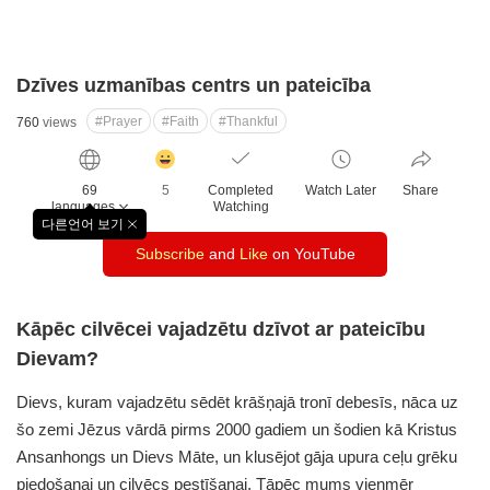
Dzīves uzmanības centrs un pateicība
#Prayer
#Faith
#Thankful
760
views
감
동
69
5
Completed
Watch Later
Share
클
languages
Watching
릭
다른언어 보기
창
수
Subscribe
and
Like
on YouTube
닫
기
Kāpēc cilvēcei vajadzētu dzīvot ar pateicību
Dievam?
Dievs, kuram vajadzētu sēdēt krāšņajā tronī debesīs, nāca uz
šo zemi Jēzus vārdā pirms 2000 gadiem un šodien kā Kristus
Ansanhongs un Dievs Māte, un klusējot gāja upura ceļu grēku
piedošanai un cilvēcs pestīšanai.
Tāpēc mums vienmēr