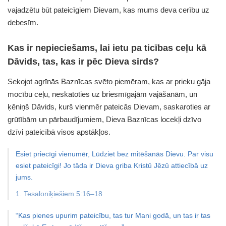
vajadzētu būt pateicīgiem Dievam, kas mums deva cerību uz
debesīm.
Kas ir nepieciešams, lai ietu pa ticības ceļu kā
Dāvids, tas, kas ir pēc Dieva sirds?
Sekojot agrīnās Baznīcas svēto piemēram, kas ar prieku gāja
mocību ceļu, neskatoties uz briesmīgajām vajāšanām, un
ķēniņš Dāvids, kurš vienmēr pateicās Dievam, saskaroties ar
grūtībām un pārbaudījumiem, Dieva Baznīcas locekļi dzīvo
dzīvi pateicībā visos apstākļos.
Esiet priecīgi vienumēr,
Lūdziet bez mitēšanās Dievu.
Par visu
esiet pateicīgi!
Jo tāda ir Dieva griba Kristū
Jēzū attiecībā uz
jums.
1. Tesaloniķiešiem 5:16–18
“Kas pienes upurim pateicību, tas tur Mani godā,
un tas ir tas