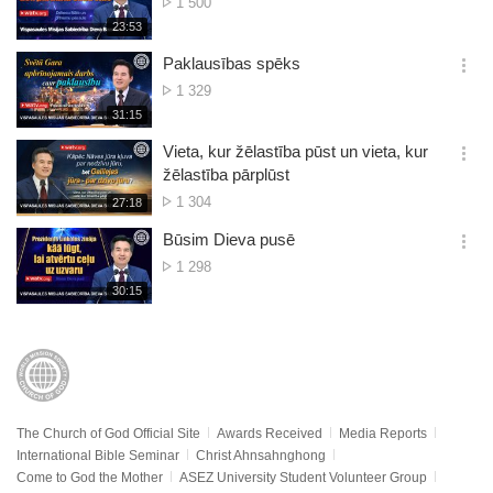
No.
1 500
션
of
재
23:53
더
생
views
보
시
Paklausības spēks
기
간
옵
No.
1 329
션
of
재
31:15
더
생
views
보
시
Vieta, kur žēlastība pūst un vieta, kur
기
간
옵
žēlastība pārplūst
션
No.
1 304
재
27:18
더
생
of
보
시
Būsim Dieva pusē
views
기
간
옵
No.
1 298
션
of
재
30:15
더
생
views
보
시
기
간
The Church of God Official Site
Awards Received
Media Reports
International Bible Seminar
Christ Ahnsahnghong
Come to God the Mother
ASEZ University Student Volunteer Group