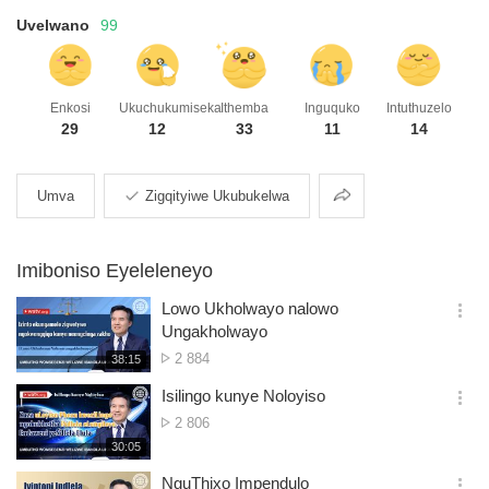
Uvelwano
99
Enkosi
Ukuchukumiseka
Ithemba
Inguquko
Intuthuzelo
29
12
33
11
14
Ukwabelana
Umva
Zigqityiwe Ukubukelwa
Imiboniso Eyeleleneyo
Lowo Ukholwayo nalowo
옵
Ungakholwayo
션
Ibonwe
2 884
재
38:15
더
생
kangaphi
보
시
Isilingo kunye Noloyiso
기
간
옵
Ibonwe
2 806
션
kangaphi
재
30:05
더
생
보
시
NguThixo Impendulo