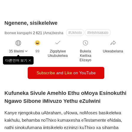
Ngenene, sisikelelwe
#Ukholo
#Intshisakalo
Ibonwe kangaphi
2 621
(Ama)Ixesha
감
동
35 Iilwimi
99
Zigqityiwe
Bukela
Ukwabelana
클
Ukubukelwa
Kwilixa
릭
Elizayo
다른언어 보기
창
수
닫
Subscribe
and
Like
on YouTube
기
Kufuneka Sivule Amehlo Ethu oMoya Esinokuthi
Ngawo Sibone iMivuzo Yethu eZulwini
Kanye njengokuba uAbraham, uNowa, noMoses basikelelwa
kakhulu, behamba noThixo kumaxesha eTestamente eNdala,
nathi sinokufumana iintsikelelo ezininzi kuThixo xa sihamba