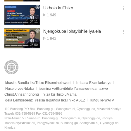
생
보
시
Ukholo kuThixo
기
간
옵
Ibonwe
1 949
션
kangaphi
재
34:11
더
생
보
시
Njengokuba Ibhayibhile Iyalela
기
간
옵
Ibonwe
1 943
션
kangaphi
재
28:50
더
생
보
시
기
간
Ikhasi leBandla likaThixo Elisemthethweni
Iimbasa Ezamkelweyo
INgxelo yeeNdaba
Isemina yeBhayibhile Yamazwe-ngamazwe
Christ Ahnsahnghong
Yiza kuThixo uMama
Iqela Lemisebenzi Yesisa IeBandla IikaThixo ASEZ
Ilungu Ie-WATV
119 Bundang P.O.Box, Bundang-gu, Seongnam-si, Gyeonggi-do, Mzantshi Khoriya
Tsalela 031-738-5999 Fax 031-738-5998
Ndlu-Nkulu: 50, Sunae-ro, Bundang-gu, Seongnam-si, Gyeonggi-do, Khoriya
Ibandla eliyiNtloko: 35, Pangyoyeok-ro, Bundang-gu, Seongnam-si, Gyeonggi-do,
Khoriya