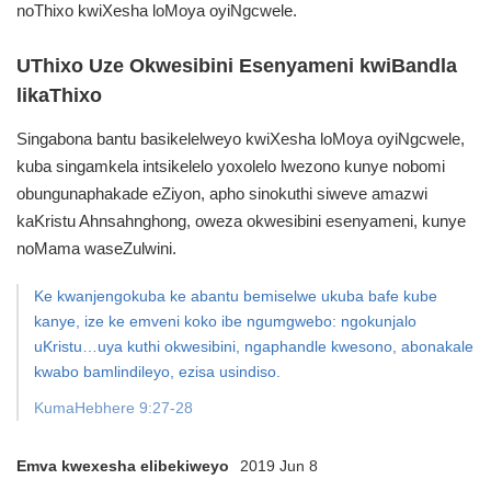
noThixo kwiXesha loMoya oyiNgcwele.
UThixo Uze Okwesibini Esenyameni kwiBandla
likaThixo
Singabona bantu basikelelweyo kwiXesha loMoya oyiNgcwele,
kuba singamkela intsikelelo yoxolelo lwezono kunye nobomi
obungunaphakade eZiyon, apho sinokuthi siweve amazwi
kaKristu Ahnsahnghong, oweza okwesibini esenyameni, kunye
noMama waseZulwini.
Ke kwanjengokuba ke abantu bemiselwe ukuba bafe kube
kanye, ize ke emveni koko ibe ngumgwebo: ngokunjalo
uKristu…uya kuthi okwesibini, ngaphandle kwesono, abonakale
kwabo bamlindileyo, ezisa usindiso.
KumaHebhere 9:27-28
Emva kwexesha elibekiweyo
2019 Jun 8