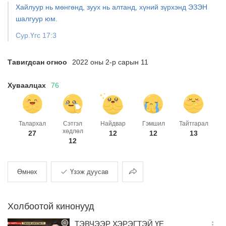
Хайлуур нь мөнгөнд, зуух нь алтанд, хүний зүрхэнд ЭЗЭН
шалгуур юм.
Сур.Үгс 17:3
Тавигдсан огноо
2022 оны 2-р сарын 11
Хуваалцах
76
Талархал
Сэтгэл
Найдвар
Гэмшил
Тайтгарал
хөдлөл
27
12
12
13
12
Хуваалцах
Өмнөх
Үзэж дуусав
Холбоотой кинонууд
ТЭВЧЭЭР ХЭРЭГТЭЙ ҮЕ