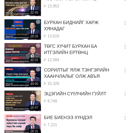
옵
Үзэлт
13,953
션
재
32:45
더
생
보
시
БУРХАН БИДНИЙГ ХАРЖ
기
간
옵
ХЯНАДАГ
션
Үзэлт
13,619
재
28:26
더
생
보
시
ТӨГС ХҮЧИТ БУРХАН БА
기
간
옵
ИТГЭЛИЙН ЕРТӨНЦ
션
Үзэлт
12,684
재
42:01
더
생
보
시
СОРИЛТЫГ ЯЛЖ ТЭНГЭРИЙН
기
간
옵
ХААНЧЛАЛЫГ ОЛЖ АВЪЯ
션
Үзэлт
10,329
재
44:00
더
생
보
시
ЭЦЭГИЙН СҮҮЛЧИЙН ГУЙЛТ
기
간
옵
Үзэлт
8,749
션
재
16:47
더
생
보
시
БИЕ БИЕНЭЭ ХҮНДЭЛ
기
간
옵
Үзэлт
7,221
션
재
26:31
더