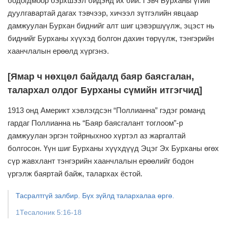
бодогдмоор бэрхшээл бидэнд их бий.
Гэвч Бурханы үгийг
дуулгавартай дагах тэвчээр,
хичээл зүтгэлийн явцаар
дамжуулан
Бурхан биднийг алт шиг цэвэршүүлж,
эцэст нь
биднийг Бурханы хүүхэд болгон дахин төрүүлж,
тэнгэрийн
хаанчлалын ерөөлд хүргэнэ.
[Ямар ч нөхцөл байдалд баяр баясгалан,
талархал олдог
Бурханы сүмийн итгэгчид]
1913 онд Америкт хэвлэгдсэн “Поллианна” гэдэг романд
гардаг
Поллианна нь “Баяр баясгалант тоглоом”-р
дамжуулан
эргэн тойрныхноо хүртэл аз жаргалтай
болгосон.
Үүн шиг Бурханы хүүхдүүд Эцэг Эх Бурханы өгөх
сүр жавхлант тэнгэрийн хаанчлалын ерөөлийг бодон
үргэлж баяртай байж, талархах ёстой.
Тасралтгүй залбир. Бүх зүйлд талархалаа өргө.
1Тесалоник 5:16-18