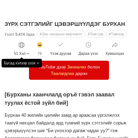
ЗҮРХ СЭТГЭЛИЙГ ЦЭВЭРШҮҮЛДЭГ БУРХАН
#Зан чанарын өөрчлөлт
#Том сав
#Тэвчээр
Үзэлт
5,474
Удаа
감
동
51 Хэл
76
Үзэж дуусав
Дараа үзэх
Хуваалцах
클
릭
Бусад хэлээр үзэх
창
YouTube дээр
수
Захиалах
болон
닫
Таалагдлаа
дарах
기
[Бурханы хаанчлалд оръё гэвэл заавал
туулах ёстой зүйл бий]
Бурхан 40 жилийн цөлийн замд ар араасаа үргэлжлэх
таагүй нөхцөл байдалд
ард түмний зүрх сэтгэлийг сорьж
цэвэршүүлсэн шиг
“Би үнэхээр дагаж чадах уу?” гэж