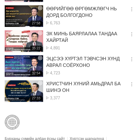
생
보
시
ӨӨРИЙГӨӨ ӨРГӨМЖЛӨГЧ НЬ
기
간
옵
ДОРД БОЛГОГДОНО
션
Үзэлт
6,763
재
27:58
더
생
보
시
ЭХ МИНЬ БАЯРЛАЛАА ТАНДАА
기
간
옵
ХАЙРТАЙ
션
Үзэлт
4,891
재
35:22
더
생
보
시
ЭЦСЭЭ ХҮРТЭЛ ТЭВЧСЭН ХҮНД
기
간
옵
АВРАЛ СОЁРХОНО
션
Үзэлт
4,723
재
32:54
더
생
보
시
ХРИСТЧИН ХҮНИЙ АМЬДРАЛ БА
기
간
옵
ШИНЭ ОН
션
Үзэлт
3,377
재
27:33
더
생
보
시
기
간
Бурханы сүмийн албан ёсны сайт
Хүртсэн шагналууд