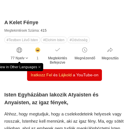
A Kelet Fénye
Megtekintések Száma:
415
#Testben Lévő Isten
#Elohim Isten
#Üdvösség
감
동
77 Nyelv
1
Megtekintés
Megnézendő
Megosztás
클
Befejezve
릭
iew in Other Languages
창
수
Iratkozz Fel
és
Lájkold
a YouTube-on
닫
기
Isten Egyházában lakozik Atyaisten és
Anyaisten, az igaz fények,
Ahhoz, hogy megtudjuk, hogy a cselekedeteink helyesek vagy
rosszak, Istenhez kell mennünk, aki az igaz fény. Ma, egy sötét
világban, ahol az emberek nem tudják megkülönböztetni Isten