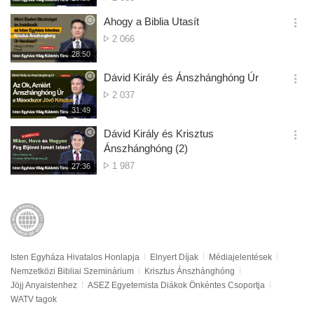
더
생
Száma
보
시
Ahogy a Biblia Utasít
기
간
옵
Megtekintések
2 066
션
Száma
재
28:50
더
생
보
시
Dávid Király és Ánszhánghóng Úr
기
간
옵
Megtekintések
2 037
션
Száma
재
31:49
더
생
보
시
Dávid Király és Krisztus
기
간
옵
Ánszhánghóng (2)
션
Megtekintések
1 987
재
27:36
더
생
Száma
보
시
기
간
Isten Egyháza Hivatalos Honlapja
Elnyert Díjak
Médiajelentések
Nemzetközi Bibliai Szeminárium
Krisztus Ánszhánghóng
Jöjj Anyaistenhez
ASEZ Egyetemista Diákok Önkéntes Csoportja
WATV tagok