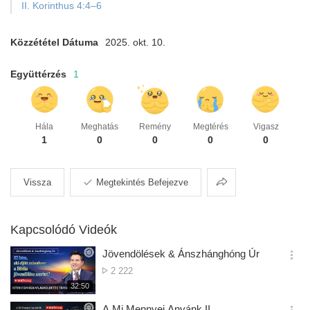
II. Korinthus 4:4–6
Közzététel Dátuma
2025. okt. 10.
Együttérzés
1
Hála
Meghatás
Remény
Megtérés
Vigasz
1
0
0
0
0
Megosztás
Vissza
Megtekintés Befejezve
Kapcsolódó Videók
Jövendölések & Ánszhánghóng Úr
옵
Megtekintések
2 222
션
Száma
재
32:50
더
생
보
시
A Mi Mennyei Anyánk II