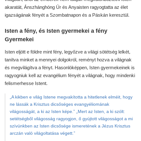
akaratát, Ánszhánghóng Úr és Anyaisten ragyogtatta az élet
igazságának fényét a Szombatnapon és a Páskán keresztül.
Isten a fény, és Isten gyermekei a fény
Gyermekei
Isten eljött e földre mint fény, legyőzve a világi sötétség lelkét,
tanítva minket a mennyei dolgokról, reményt hozva a világnak
és megvilágítva a fényt. Hasonlóképpen, Isten gyermekeinek is
ragyogniuk kell az evangélium fényét a világnak, hogy mindenki
felismerhesse Istent.
„A kikben e világ Istene megvakította a hitetlenek elméit, hogy
ne lássák a Krisztus dicsőséges evangyéliomának
világosságát, a ki az Isten képe.” „Mert az Isten, a ki szólt:
setétségből világosság ragyogjon, ő gyújtott világosságot a mi
szívünkben az Isten dicsősége ismeretének a Jézus Krisztus
arczán való világoltatása végett.”