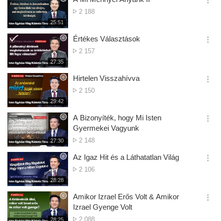
기
간
옵
Megtekintések
2 188
션
Száma
재
25:51
더
생
보
시
Értékes Választások
기
간
옵
Megtekintések
2 157
션
Száma
재
27:35
더
생
보
시
Hirtelen Visszahívva
기
간
옵
Megtekintések
2 150
션
Száma
재
29:42
더
생
보
시
A Bizonyíték, hogy Mi Isten
기
간
옵
Gyermekei Vagyunk
션
Megtekintések
2 148
재
27:30
더
생
Száma
보
시
Az Igaz Hit és a Láthatatlan Világ
기
간
옵
Megtekintések
2 106
션
Száma
재
28:28
더
생
보
시
Amikor Izrael Erős Volt & Amikor
기
간
옵
Izrael Gyenge Volt
션
Megtekintések
2 088
재
28:25