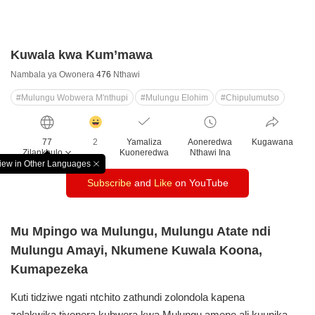
Kuwala kwa Kum’mawa
Nambala ya Owonera
476
Nthawi
#Mulungu Wobwera M'nthupi
#Mulungu Elohim
#Chipulumutso
감
동
77
2
Yamaliza
Aoneredwa
Kugawana
클
Zilankhulo
Kuoneredwa
Nthawi Ina
릭
iew in Other Languages
창
수
Subscribe
and
Like
on YouTube
닫
기
Mu Mpingo wa Mulungu, Mulungu Atate ndi
Mulungu Amayi, Nkumene Kuwala Koona,
Kumapezeka
Kuti tidziwe ngati ntchito zathundi zolondola kapena
zolakwika,tiyenera kubwera kwa Mulungu,amene ali kuunika