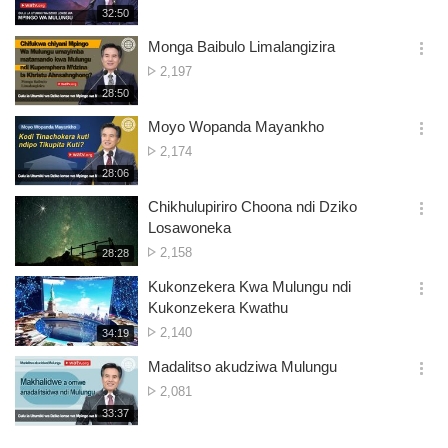
ya
재
32:50
더
생
Owonera
보
시
Monga Baibulo Limalangizira
기
간
옵
Nambala
2,197
션
ya
재
28:50
더
생
Owonera
보
시
Moyo Wopanda Mayankho
기
간
옵
Nambala
2,174
션
ya
재
28:06
더
생
Owonera
보
시
Chikhulupiriro Choona ndi Dziko
기
간
옵
Losawoneka
션
Nambala
2,158
재
28:28
더
생
ya
보
시
Kukonzekera Kwa Mulungu ndi
Owonera
기
간
옵
Kukonzekera Kwathu
션
Nambala
2,140
재
34:19
더
생
ya
보
시
Madalitso akudziwa Mulungu
Owonera
기
간
옵
Nambala
2,081
션
ya
재
33:37
더
생
Owonera
보
시