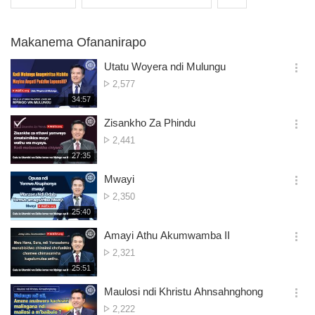
Makanema Ofananirapo
Utatu Woyera ndi Mulungu
옵
Nambala
2,577
션
ya
재
34:57
더
생
Owonera
보
시
Zisankho Za Phindu
기
간
옵
Nambala
2,441
션
ya
재
27:35
더
생
Owonera
보
시
Mwayi
기
간
옵
Nambala
2,350
션
ya
재
25:40
더
생
Owonera
보
시
Amayi Athu Akumwamba II
기
간
옵
Nambala
2,321
션
ya
재
25:51
더
생
Owonera
보
시
Maulosi ndi Khristu Ahnsahnghong
기
간
옵
Nambala
2,222
션