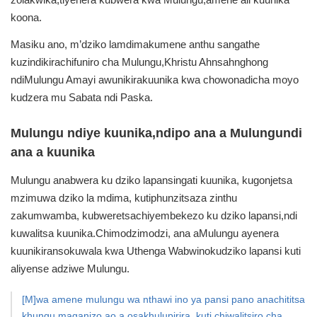
koona.
Masiku ano, m’dziko lamdimakumene anthu sangathe
kuzindikirachifuniro cha Mulungu,Khristu Ahnsahnghong
ndiMulungu Amayi awunikirakuunika kwa chowonadicha moyo
kudzera mu Sabata ndi Paska.
Mulungu ndiye kuunika,ndipo ana a Mulungundi
ana a kuunika
Mulungu anabwera ku dziko lapansingati kuunika, kugonjetsa
mzimuwa dziko la mdima, kutiphunzitsaza zinthu
zakumwamba, kubweretsachiyembekezo ku dziko lapansi,ndi
kuwalitsa kuunika.Chimodzimodzi, ana aMulungu ayenera
kuunikiransokuwala kwa Uthenga Wabwinokudziko lapansi kuti
aliyense adziwe Mulungu.
[M]wa amene mulungu wa nthawi ino ya pansi pano anachititsa
khungu maganizo ao a osakhulupirira, kuti chiwalitsiro cha