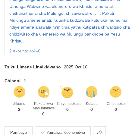
Uthenga Wabwino wa ulemerero wa Khristu, amene ali
chithunzithunzi cha Mulungu, chisawawalire. . . . Pakuti
Mulungu amene anati, Kuunika kudzawala kutuluka mumdima,
ndiye amene anawala m’mitima yathu kutipatsa chiwalitsiro cha
chidziwitso cha ulemerero wa Mulungu pankhope pa Yesu
Khristu.
2 Akorinto 4:4–6
Tsiku Limene Linaikidwapo
2025 Oct 10
Chisoni
2
Zikomo
Kukula kwa
Chiyembekezo
Kulapa
Chipepeso
Masunthidwe
2
0
0
0
0
Kugawana
Pambuyo
Yamaliza Kuoneredwa