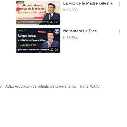
기
시
La voz de la Madre celestial
간
옵
Reproducciones
13.903
션
더
재
32:52
보
생
기
시
No tentarás a Dios
간
옵
Reproducciones
13.854
션
더
재
32:04
보
생
기
시
간
e
ASEZ Asociación de voluntarios universitarios
Portal WATV