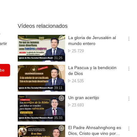
Vídeos relacionados
La gloria de Jerusalén al
옵
rtir
mundo entero
션
Reproducciones
25.729
더
재
31:25
보
생
기
시
La Pascua y la bendición
be
간
옵
de Dios
션
Reproducciones
24.535
더
재
39:11
보
생
기
시
Un gran acertijo
간
옵
Reproducciones
23.693
션
더
재
35:33
보
생
기
시
El Padre Ahnsahnghong es
간
옵
Dios, Cristo que vino por