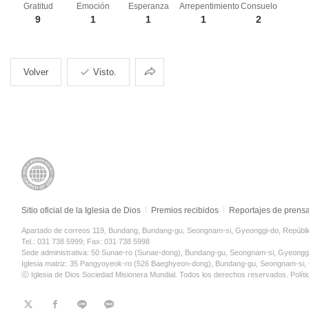
Gratitud
Emoción
Esperanza
Arrepentimiento
Consuelo
9
1
1
1
2
Compartir
Volver
Visto.
Sitio oficial de la Iglesia de Dios
Premios recibidos
Reportajes de prens
Apartado de correos 119, Bundang, Bundang-gu, Seongnam-si, Gyeonggi-do, Repúbli
Tel.: 031 738 5999; Fax: 031 738 5998
Sede administrativa: 50 Sunae-ro (Sunae-dong), Bundang-gu, Seongnam-si, Gyeongg
Iglesia matriz: 35 Pangyoyeok-ro (526 Baeghyeon-dong), Bundang-gu, Seongnam-si,
ⓒ Iglesia de Dios Sociedad Misionera Mundial. Todos los derechos reservados.
Polít
트
페
라
KaKao