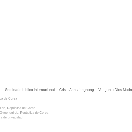
a
Seminario bíblico internacional
Cristo Ahnsahnghong
Vengan a Dios Madr
ca de Corea
i-do, República de Corea
 Gyeonggi-do, República de Corea
ica de privacidad