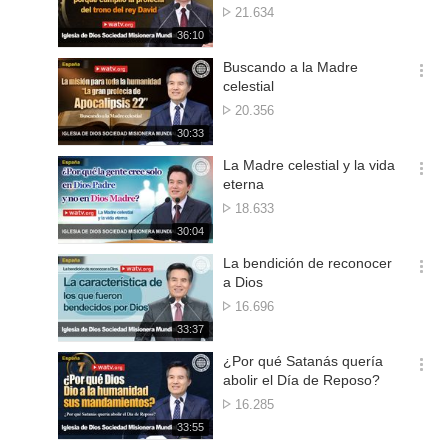
션
segunda vez II
Reproducciones
21.634
더
재
36:10
보
생
기
시
Buscando a la Madre
간
옵
celestial
션
Reproducciones
20.356
더
재
30:33
보
생
기
시
La Madre celestial y la vida
간
옵
eterna
션
Reproducciones
18.633
더
재
30:04
보
생
기
시
La bendición de reconocer
간
옵
a Dios
션
Reproducciones
16.696
더
재
33:37
보
생
기
시
¿Por qué Satanás quería
간
옵
abolir el Día de Reposo?
션
Reproducciones
16.285
더
재
33:55
보
생