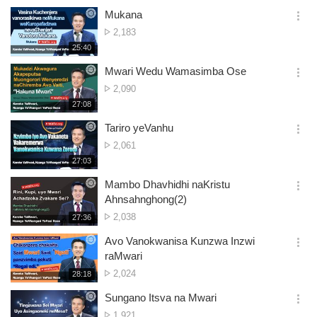
생
views
보
시
Mukana
기
간
옵
No.
2,183
션
of
재
25:40
더
생
views
보
시
Mwari Wedu Wamasimba Ose
기
간
옵
No.
2,090
션
of
재
27:08
더
생
views
보
시
Tariro yeVanhu
기
간
옵
No.
2,061
션
of
재
27:03
더
생
views
보
시
Mambo Dhavhidhi naKristu
기
간
옵
Ahnsahnghong(2)
션
No.
2,038
재
27:36
더
생
of
보
시
Avo Vanokwanisa Kunzwa Inzwi
views
기
간
옵
raMwari
션
No.
2,024
재
28:18
더
생
of
보
시
Sungano Itsva na Mwari
views
기
간
옵
No.
1,921