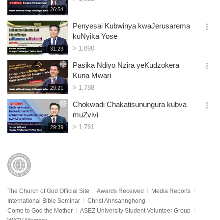
션
of
재
26:54
더
생
views
보
시
Penyesai Kubwinya kwaJerusarema
기
간
옵
kuNyika Yose
션
No.
1,890
재
31:23
더
생
of
보
시
Pasika Ndiyo Nzira yeKudzokera
views
기
간
옵
Kuna Mwari
션
No.
1,788
재
29:21
더
생
of
보
시
Chokwadi Chakatisunungura kubva
views
기
간
옵
muZvivi
션
No.
1,761
재
29:39
더
생
of
보
시
views
기
간
The Church of God Official Site
Awards Received
Media Reports
International Bible Seminar
Christ Ahnsahnghong
Come to God the Mother
ASEZ University Student Volunteer Group