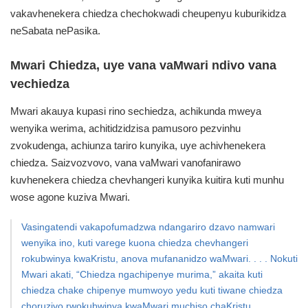
vakavhenekera chiedza chechokwadi cheupenyu kuburikidza
neSabata nePasika.
Mwari Chiedza, uye vana vaMwari ndivo vana
vechiedza
Mwari akauya kupasi rino sechiedza, achikunda mweya
wenyika werima, achitidzidzisa pamusoro pezvinhu
zvokudenga, achiunza tariro kunyika, uye achivhenekera
chiedza. Saizvozvovo, vana vaMwari vanofanirawo
kuvhenekera chiedza chevhangeri kunyika kuitira kuti munhu
wose agone kuziva Mwari.
Vasingatendi vakapofumadzwa ndangariro dzavo namwari
wenyika ino, kuti varege kuona chiedza chevhangeri
rokubwinya kwaKristu, anova mufananidzo waMwari. . . . Nokuti
Mwari akati, “Chiedza ngachipenye murima,” akaita kuti
chiedza chake chipenye mumwoyo yedu kuti tiwane chiedza
choruzivo rwokubwinya kwaMwari muchiso chaKristu.