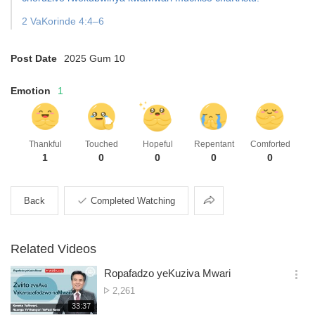
2 VaKorinde 4:4–6
Post Date
2025 Gum 10
Emotion
1
Thankful
Touched
Hopeful
Repentant
Comforted
1
0
0
0
0
Share
Back
Completed Watching
Related Videos
Ropafadzo yeKuziva Mwari
옵
No.
2,261
션
of
재
33:37
더