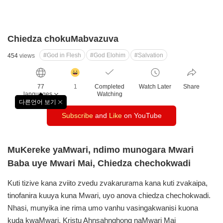
Chiedza chokuMabvazuva
#God in Flesh
#God Elohim
#Salvation
454
views
감
동
77
1
Completed
Watch Later
Share
클
languages
Watching
릭
다른언어 보기
창
수
Subscribe
and
Like
on YouTube
닫
기
MuKereke yaMwari, ndimo munogara Mwari
Baba uye Mwari Mai, Chiedza chechokwadi
Kuti tizive kana zviito zvedu zvakarurama kana kuti zvakaipa,
tinofanira kuuya kuna Mwari, uyo anova chiedza chechokwadi.
Nhasi, munyika ine rima umo vanhu vasingakwanisi kuona
kuda kwaMwari, Kristu Ahnsahnghong naMwari Mai