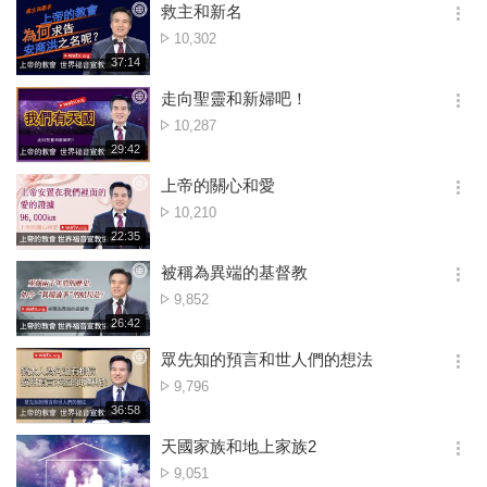
시
救主和新名
기
간
옵
點
10,302
션
擊
재
37:14
더
생
數
보
시
走向聖靈和新婦吧！
기
간
옵
點
10,287
션
擊
재
29:42
더
생
數
보
시
上帝的關心和愛
기
간
옵
點
10,210
션
擊
재
22:35
더
생
數
보
시
被稱為異端的基督教
기
간
옵
點
9,852
션
擊
재
26:42
더
생
數
보
시
眾先知的預言和世人們的想法
기
간
옵
點
9,796
션
擊
재
36:58
더
생
數
보
시
天國家族和地上家族2
기
간
옵
點
9,051
션