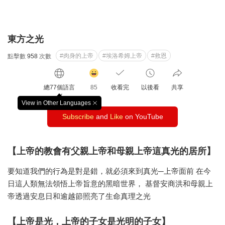
東方之光
#肉身的上帝
#埃洛希姆上帝
#救恩
點擊數
958
次數
감
동
總77個語言
85
收看完
以後看
共享
클
릭
View in Other Languages
창
수
Subscribe
and
Like
on YouTube
닫
기
【上帝的教會有父親上帝和母親上帝這真光的居所】
要知道我們的行為是對是錯，就必須來到真光─上帝面前 在今
日這人類無法領悟上帝旨意的黑暗世界， 基督安商洪和母親上
帝透過安息日和逾越節照亮了生命真理之光
【上帝是光，上帝的子女是光明的子女】