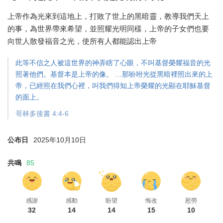
上帝作為光來到這地上，打敗了世上的黑暗靈，教導我們天上
的事，為世界帶來希望，並照耀光明同樣，上帝的子女們也要
向世人散發福音之光，使所有人都能認出上帝
此等不信之人被這世界的神弄瞎了心眼，不叫基督榮耀福音的光
照著他們。基督本是上帝的像。 …那吩咐光從黑暗裡照出來的上
帝，已經照在我們心裡，叫我們得知上帝榮耀的光顯在耶穌基督
的面上。
哥林多後書 4:4-6
公布日
2025年10月10日
共鳴
85
感謝
感動
盼望
悔改
慰勞
32
14
14
15
10