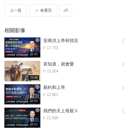
共
上一頁
收看完
享
相關影像
安商洪上帝和預言
옵
點
17,702
션
擊
재
32:50
더
생
數
보
시
若知道，就會愛
기
간
옵
點
15,054
션
擊
재
39:45
더
생
數
보
시
新約和上帝
기
간
옵
點
12,861
션
擊
재
26:54
더
생
數
보
시
我們的天上母親Ⅱ
기
간
옵
點
11,599
션
擊
재
25:51
더
생
數
보