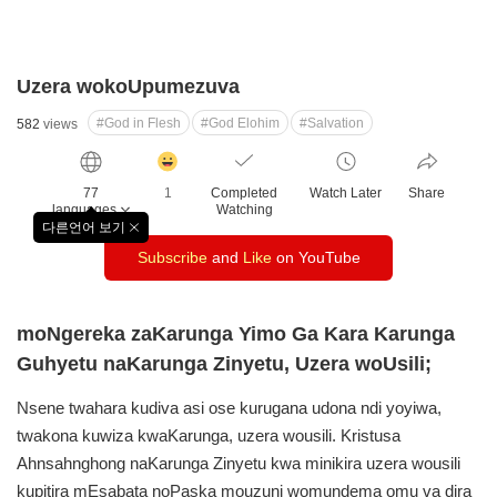
Uzera wokoUpumezuva
#God in Flesh
#God Elohim
#Salvation
582
views
감
동
77
1
Completed
Watch Later
Share
클
languages
Watching
릭
다른언어 보기
창
수
Subscribe
and
Like
on YouTube
닫
기
moNgereka zaKarunga Yimo Ga Kara Karunga
Guhyetu naKarunga Zinyetu, Uzera woUsili;
Nsene twahara kudiva asi ose kurugana udona ndi yoyiwa,
twakona kuwiza kwaKarunga, uzera wousili. Kristusa
Ahnsahnghong naKarunga Zinyetu kwa minikira uzera wousili
kupitira mEsabata noPaska mouzuni womundema omu va dira