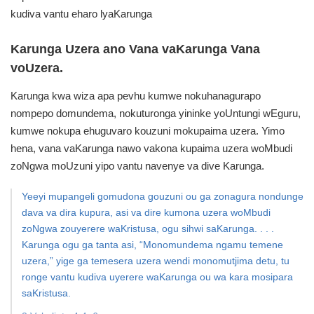
kudiva vantu eharo lyaKarunga
Karunga Uzera ano Vana vaKarunga Vana
voUzera.
Karunga kwa wiza apa pevhu kumwe nokuhanagurapo
nompepo domundema, nokuturonga yininke yoUntungi wEguru,
kumwe nokupa ehuguvaro kouzuni mokupaima uzera. Yimo
hena, vana vaKarunga nawo vakona kupaima uzera woMbudi
zoNgwa moUzuni yipo vantu navenye va dive Karunga.
Yeeyi mupangeli gomudona gouzuni ou ga zonagura nondunge
dava va dira kupura, asi va dire kumona uzera woMbudi
zoNgwa zouyerere waKristusa, ogu sihwi saKarunga. . . .
Karunga ogu ga tanta asi, “Monomundema ngamu temene
uzera,” yige ga temesera uzera wendi monomutjima detu, tu
ronge vantu kudiva uyerere waKarunga ou wa kara mosipara
saKristusa.