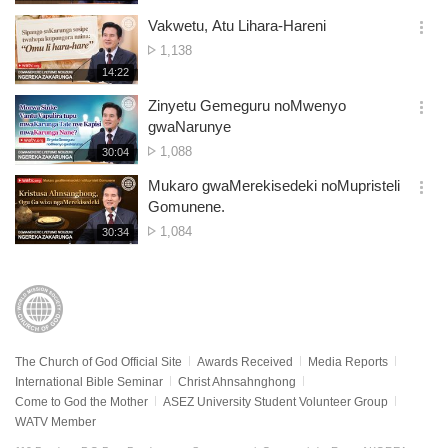
생
of
보
시
Vakwetu, Atu Lihara-Hareni
views
기
간
옵
No.
1,138
션
of
재
14:22
더
생
views
보
시
Zinyetu Gemeguru noMwenyo
기
간
옵
gwaNarunye
션
No.
1,088
재
30:04
더
생
of
보
시
Mukaro gwaMerekisedeki noMupristeli
views
기
간
옵
Gomunene.
션
No.
1,084
재
30:34
더
생
of
보
시
views
기
간
The Church of God Official Site
Awards Received
Media Reports
International Bible Seminar
Christ Ahnsahnghong
Come to God the Mother
ASEZ University Student Volunteer Group
WATV Member