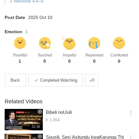
2 Vakolinte 4:4–6
Post Date
2025 Oct 10
Emotion
1
Thankful
Touched
Hopeful
Repentant
Comforted
1
0
0
0
0
Share
Back
Completed Watching
Related Videos
Bibeli noUsili
옵
No.
1,954
션
of
재
32:38
더
생
views
보
시
Sousili, Sesi Asitundu kwaKarunga Thi