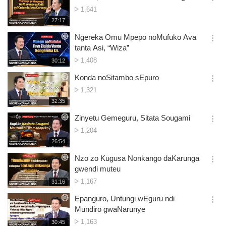
기
간
옵
No.
1,641
션
of
재
27:17
더
생
views
보
시
Ngereka Omu Mpepo noMufuko Ava
기
간
옵
tanta Asi, “Wiza”
션
No.
1,408
재
30:12
더
생
of
보
시
Konda noSitambo sEpuro
views
기
간
옵
No.
1,321
션
of
재
32:35
더
생
views
보
시
Zinyetu Gemeguru, Sitata Sougami
기
간
옵
No.
1,204
션
of
재
26:54
더
생
views
보
시
Nzo zo Kugusa Nonkango daKarunga
기
간
옵
gwendi muteu
션
No.
1,167
재
31:16
더
생
of
보
시
Epanguro, Untungi wEguru ndi
views
기
간
옵
Mundiro gwaNarunye
션
No.
1,163
재
30:45
더