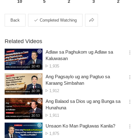
10
5
2
3
2
Share
Back
Completed Watching
Related Videos
Adlaw sa Paghukom ug Adlaw sa
옵
Kaluwasan
션
No.
1,935
재
30:40
더
생
of
보
시
Ang Pagsaylo ug ang Pagtuo sa
views
기
간
옵
Karaang Simbahan
션
No.
1,912
재
30:38
더
생
of
보
시
Ang Balaod sa Dios ug ang Bunga sa
views
기
간
옵
Hunahuna
션
No.
1,911
재
30:53
더
생
of
보
시
Unsaon Ko Man Pagluwas Kanila?
views
기
간
옵
No.
1,875
션