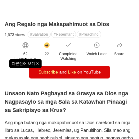
Ang Regalo nga Makapahimuot sa Dios
#Salvation
#Repentant
#Preaching
1,673
views
감
동
62
22
Completed
Watch Later
Share
클
languages
Watching
릭
다른언어 보기
창
수
Subscribe
and
Like
on YouTube
닫
기
Unsaon Nato Pagbayad sa Grasya sa Dios nga
Nagpasaylo sa mga Sala sa Katawhan Pinaagi
sa Sakripisyo sa Krus?
Ang mga butang nga makapahimuot sa Dios narekord
sa mga
libro sa Lucas, Hebreo, Jeremias, ug Panultihon.
Sila mao ang
makasasala nga naghinulsol, sinsero nga
pagtuo, pagpasigarbo