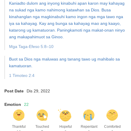
Kaniadto dulom ang inyong kinabuhi apan karon may
kahayag
na sukad nga kamo nahimong katawhan sa Dios.
Busa
kinahanglan nga magkinabuhi kamo ingon nga
mga tawo nga
iya sa kahayag. Kay ang bunga sa
kahayag mao ang kaayo,
katarong ug kamatuoran.
Paningkamoti nga makat-onan ninyo
ang makapahimuot sa Ginoo.
Mga Taga-Efeso 5:8–10
Buot sa Dios nga maluwas ang tanang tawo
ug mahibalo sa
kamatuoran.
1 Timoteo 2:4
Post Date
Dis 29, 2022
Emotion
22
Thankful
Touched
Hopeful
Repentant
Comforted