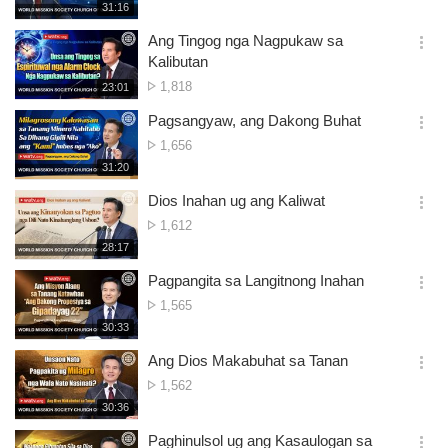
of
재
31:16
더
생
views
보
시
Ang Tingog nga Nagpukaw sa
기
간
옵
Kalibutan
션
No.
1,818
재
23:01
더
생
of
보
시
Pagsangyaw, ang Dakong Buhat
views
기
간
옵
No.
1,656
션
of
재
31:20
더
생
views
보
시
Dios Inahan ug ang Kaliwat
기
간
옵
No.
1,612
션
of
재
28:17
더
생
views
보
시
Pagpangita sa Langitnong Inahan
기
간
옵
No.
1,565
션
of
재
30:33
더
생
views
보
시
Ang Dios Makabuhat sa Tanan
기
간
옵
No.
1,562
션
of
재
30:36
더
생
views
보
시
Paghinulsol ug ang Kasaulogan sa