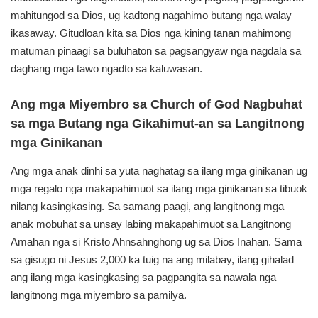
mahitungod sa Dios, ug kadtong
nagahimo butang nga walay
ikasaway. Gitudloan kita
sa Dios nga kining tanan mahimong
matuman pinaagi
sa buluhaton sa pagsangyaw nga nagdala sa
daghang
mga tawo ngadto sa kaluwasan.
Ang mga Miyembro sa Church of God Nagbuhat
sa mga Butang nga Gikahimut-an sa Langitnong
mga Ginikanan
Ang mga anak dinhi sa yuta naghatag sa ilang mga ginikanan
ug
mga regalo nga makapahimuot sa ilang mga ginikanan
sa tibuok
nilang kasingkasing. Sa samang paagi,
ang langitnong mga
anak mobuhat sa unsay labing
makapahimuot sa Langitnong
Amahan nga si Kristo
Ahnsahnghong ug sa Dios Inahan. Sama
sa gisugo ni Jesus
2,000 ka tuig na ang milabay, ilang gihalad
ang ilang
mga kasingkasing sa pagpangita sa nawala nga
langitnong
mga miyembro sa pamilya.