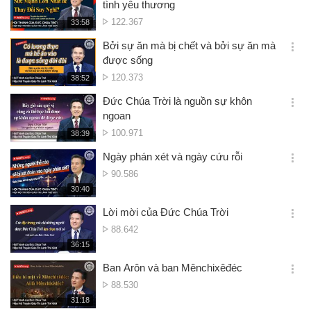
tình yêu thương
션
Lượt
122.367
재
33:58
더
생
xem
보
시
Bởi sự ăn mà bị chết và bởi sự ăn mà
기
간
옵
được sống
션
Lượt
120.373
재
38:52
더
생
xem
보
시
Đức Chúa Trời là nguồn sự khôn
기
간
옵
ngoan
션
Lượt
100.971
재
38:39
더
생
xem
보
시
Ngày phán xét và ngày cứu rỗi
기
간
옵
Lượt
90.586
션
xem
재
30:40
더
생
보
시
Lời mời của Đức Chúa Trời
기
간
옵
Lượt
88.642
션
xem
재
36:15
더
생
보
시
Ban Arôn và ban Mênchixêđéc
기
간
옵
Lượt
88.530
션
xem
재
31:18
더
생