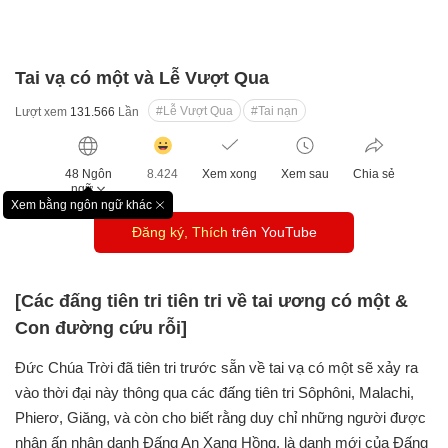
Tai vạ có một và Lễ Vượt Qua
#Lễ Vượt Qua
#Tai nạn
Lượt xem
131.566
Lần
감
동
48 Ngôn
8.424
Xem xong
Xem sau
Chia sẻ
클
ngữ
릭
Xem bằng ngôn ngữ khác
창
수
Đăng ký, Thích
trên YouTube
닫
기
[Các đấng tiên tri tiên tri về tai ương có một &
Con đường cứu rỗi]
Đức Chúa Trời đã tiên tri trước sẵn về tai vạ có một sẽ xảy ra
vào thời đại này thông qua các đấng tiên tri Sôphôni, Malachi,
Phierơ, Giăng, và còn cho biết rằng duy chỉ những người được
nhận ấn nhân danh Đấng An Xang Hồng, là danh mới của Đấng