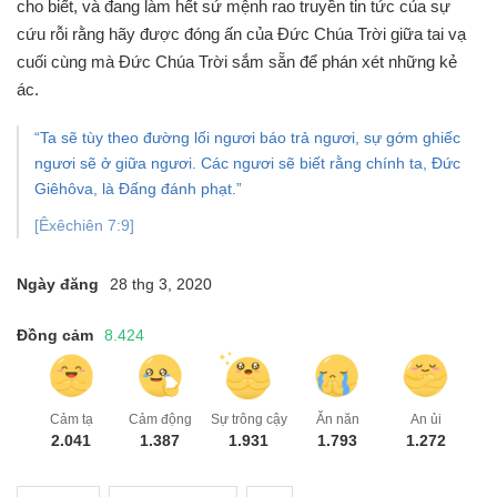
cho biết, và đang làm hết sứ mệnh rao truyền tin tức của sự
cứu rỗi rằng hãy được đóng ấn của Đức Chúa Trời giữa tai vạ
cuối cùng mà Đức Chúa Trời sắm sẵn để phán xét những kẻ
ác.
“Ta sẽ tùy theo đường lối ngươi báo trả ngươi, sự gớm ghiếc
ngươi sẽ ở giữa ngươi. Các ngươi sẽ biết rằng chính ta, Ðức
Giêhôva, là Ðấng đánh phạt.”
[Êxêchiên 7:9]
Ngày đăng
28 thg 3, 2020
Đồng cảm
8.424
Cảm tạ
Cảm động
Sự trông cậy
Ăn năn
An ủi
2.041
1.387
1.931
1.793
1.272