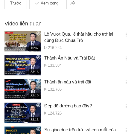
Chia
Trước
Xem xong
sẻ
Video liên quan
Lễ Vượt Qua, lẽ thật hầu cho trở lại
옵
cùng Đức Chúa Trời
션
Lượt
216.224
재
16:47
더
생
xem
보
시
Thành Ẩn Náu và Trái Đất
기
간
옵
Lượt
133.384
션
xem
재
33:16
더
생
보
시
Thành ẩn náu và trái đất
기
간
옵
Lượt
132.786
션
xem
재
32:19
더
생
보
시
Đẹp đẽ dường bao đây?
기
간
옵
Lượt
124.726
션
xem
재
38:13
더
생
보
시
Sự giáo dục trên trời và con mắt của
기
간
옵