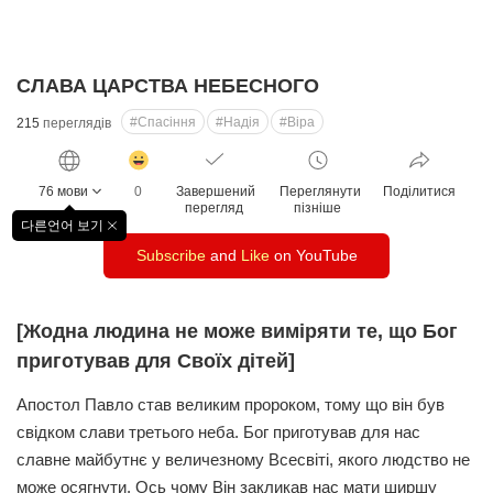
СЛАВА ЦАРСТВА НЕБЕСНОГО
#Спасіння
#Надія
#Віра
215
переглядів
감
동
76 мови
0
Завершений
Переглянути
Поділитися
클
перегляд
пізніше
릭
다른언어 보기
창
수
Subscribe
and
Like
on YouTube
닫
기
[Жодна людина не може виміряти те, що Бог
приготував для Своїх дітей]
Апостол Павло став великим пророком, тому що він був
свідком слави третього неба. Бог приготував для нас
славне майбутнє у величезному Всесвіті, якого людство не
може осягнути. Ось чому Він закликав нас мати ширшу