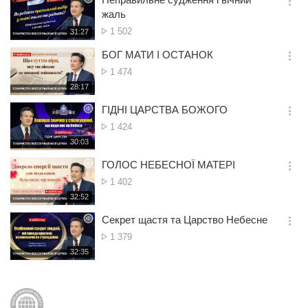
기
간
옵
жаль
션
Кількість
1 502
재
31:27
더
생
переглядів
보
시
БОГ МАТИ І ОСТАНОК
기
간
옵
Кількість
1 474
션
переглядів
재
28:17
더
생
보
시
ГІДНІ ЦАРСТВА БОЖОГО
기
간
옵
Кількість
1 424
션
переглядів
재
30:03
더
생
보
시
ГОЛОС НЕБЕСНОЇ МАТЕРІ
기
간
옵
Кількість
1 402
션
переглядів
재
32:52
더
생
보
시
Секрет щастя та Царство Небесне
기
간
옵
Кількість
1 379
션
переглядів
재
32:35
더
생
보
시
기
간