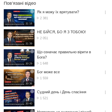
Пов’язані відео
Як я можу їх врятувати?
옵
Кількість
2 381
션
переглядів
재
31:16
더
생
보
시
НЕ БІЙСЯ, БО Я З ТОБОЮ!
기
간
옵
Кількість
2 051
션
переглядів
재
31:39
더
생
보
시
Що означає правильно вірити в
기
간
옵
Бога?
션
Кількість
1 648
재
30:29
더
생
переглядів
보
시
Бог може все
기
간
옵
Кількість
1 559
션
переглядів
재
30:36
더
생
보
시
Судний день і День спасіння
기
간
옵
Кількість
1 521
션
переглядів
재
30:40
더
생
보
시
Неправильне судження і вічний