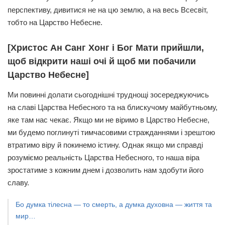
перспективу, дивитися не на цю землю, а на весь Всесвіт,
тобто на Царство Небесне.
[Христос Ан Санг Хонг і Бог Мати прийшли,
щоб відкрити наші очі й щоб ми побачили
Царство Небесне]
Ми повинні долати сьогоднішні труднощі зосереджуючись
на славі Царства Небесного та на блискучому майбутньому,
яке там нас чекає. Якщо ми не віримо в Царство Небесне,
ми будемо поглинуті тимчасовими стражданнями і зрештою
втратимо віру й покинемо істину. Однак якщо ми справді
розуміємо реальність Царства Небесного, то наша віра
зростатиме з кожним днем і дозволить нам здобути його
славу.
Бо думка тілесна — то смерть, а думка духовна — життя та
мир…