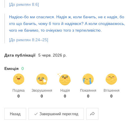
[До римлян 8:6]
Надією-бо ми спаслися. Надія ж, коли бачить, не є надія, бо
хто що бачить, чому б того й надіявся? А коли сподіваємось,
чого не бачимо, то очікуємо того з терпеливістю.
[До римлян 8:24–25]
Дата публікації
5 черв. 2026 р.
Емоція
0
Подяка
Зворушення
Надія
Покаяння
Втішення
0
0
0
0
0
Поділитися
Назад
Завершений перегляд