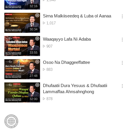
션
of
재
32:16
더
생
views
보
시
Sirna Malkiiseedeq & Luba ol Aanaa
기
간
옵
No.
1,017
션
of
재
30:34
더
생
views
보
시
Waaqayyo Lafa Ni Adaba
기
간
옵
No.
907
션
of
재
33:55
더
생
views
보
시
Osoo Na Dhaggeeffattee
기
간
옵
No.
883
션
of
재
27:48
더
생
views
보
시
Dhufaatii Dura Yesuus & Dhufaatii
기
간
옵
Lammaffaa Ahnsahnghong
션
No.
878
재
32:00
더
생
of
보
시
views
기
간