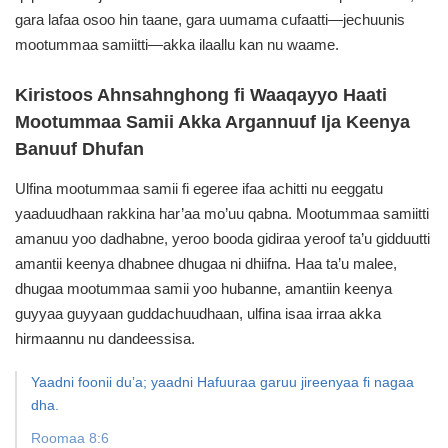
gara lafaa osoo hin taane, gara uumama cufaatti—jechuunis
mootummaa samiitti—akka ilaallu kan nu waame.
Kiristoos Ahnsahnghong fi Waaqayyo Haati
Mootummaa Samii Akka Argannuuf Ija Keenya
Banuuf Dhufan
Ulfina mootummaa samii fi egeree ifaa achitti nu eeggatu
yaaduudhaan rakkina har’aa mo’uu qabna. Mootummaa samiitti
amanuu yoo dadhabne, yeroo booda gidiraa yeroof ta’u gidduutti
amantii keenya dhabnee dhugaa ni dhiifna. Haa ta’u malee,
dhugaa mootummaa samii yoo hubanne, amantiin keenya
guyyaa guyyaan guddachuudhaan, ulfina isaa irraa akka
hirmaannu nu dandeessisa.
Yaadni foonii duʼa; yaadni Hafuuraa garuu jireenyaa fi nagaa
dha.
Roomaa 8:6