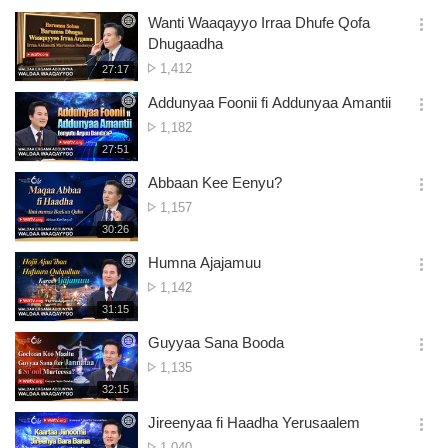
Wanti Waaqayyo Irraa Dhufe Qofa
옵
Dhugaadha
션
No.
1,412
재
27:17
더
생
of
보
시
Addunyaa Foonii fi Addunyaa Amantii
views
기
간
옵
No.
1,182
션
of
재
27:51
더
생
views
보
시
Abbaan Kee Eenyu?
기
간
옵
No.
1,157
션
of
재
30:26
더
생
views
보
시
Humna Ajajamuu
기
간
옵
No.
1,142
션
of
재
31:15
더
생
views
보
시
Guyyaa Sana Booda
기
간
옵
No.
1,135
션
of
재
32:15
더
생
views
보
시
Jireenyaa fi Haadha Yerusaalem
기
간
옵
No.
1,040