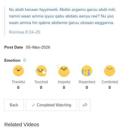
Nu abdii kanaan fayyineetii. Abdiin argamu garuu abdii miti;
namni waan amma iyyuu qabu abdatu eenyu ree? Nu yoo
waan amma hin qabne abdanne garuu obsaan eegganna.
Roomaa 8:24–25
Post Date
05-Wax-2026
Emotion
0
Thankful
Touched
Hopeful
Repentant
Comforted
0
0
0
0
0
Share
Back
Completed Watching
Related Videos