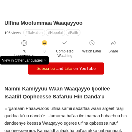
Ulfina Mootummaa Waaqayyoo
#Salvation
#Hopeful
#Faith
196
views
감
동
76
0
Completed
Watch Later
Share
클
languages
Watching
릭
View in Other Languages
창
수
Subscribe
and
Like
on YouTube
닫
기
Namni Kamiyyuu Waan Waaqayyo Ijoollee
Isaatiif Qopheesse Safaruu Hin Danda'u
Ergamaan Phaawuloos ulfina samii sadaffaa waan argeef raajii
guddaa ta'uu danda'e. Uumama balʼaa ilmi namaa hubachuu hin
dandeenye keessa Waaqayyo egeree ulfina qabeessa nuuf
qopheessee jira. Kanaafidha ilaalcha bal’aa akka qabaannuuf,