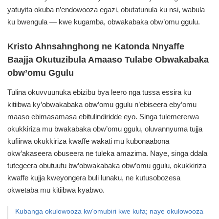
yatuyita okuba n’endowooza egazi, obutatunula ku nsi, wabula
ku bwengula — kwe kugamba, obwakabaka obw’omu ggulu.
Kristo Ahnsahnghong ne Katonda Nnyaffe
Baajja Okutuzibula Amaaso Tulabe Obwakabaka
obw’omu Ggulu
Tulina okuvvuunuka ebizibu bya leero nga tussa essira ku
kitiibwa ky’obwakabaka obw’omu ggulu n’ebiseera eby’omu
maaso ebimasamasa ebitulindiridde eyo. Singa tulemererwa
okukkiriza mu bwakabaka obw’omu ggulu, oluvannyuma tujja
kufiirwa okukkiriza kwaffe wakati mu kubonaabona
okw’akaseera obuseera ne tuleka amazima. Naye, singa ddala
tutegeera obutuufu bw’obwakabaka obw’omu ggulu, okukkiriza
kwaffe kujja kweyongera buli lunaku, ne kutusobozesa
okwetaba mu kitiibwa kyabwo.
Kubanga okulowooza kw’omubiri kwe kufa; naye okulowooza