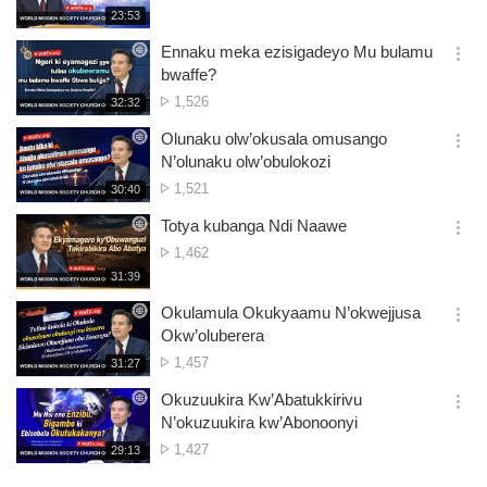
of
재
23:53
더
생
views
보
시
Ennaku meka ezisigadeyo Mu bulamu
기
간
옵
bwaffe?
션
No.
1,526
재
32:32
더
생
of
보
시
Olunaku olw’okusala omusango
views
기
간
옵
N’olunaku olw’obulokozi
션
No.
1,521
재
30:40
더
생
of
보
시
Totya kubanga Ndi Naawe
views
기
간
옵
No.
1,462
션
of
재
31:39
더
생
views
보
시
Okulamula Okukyaamu N’okwejjusa
기
간
옵
Okw’oluberera
션
No.
1,457
재
31:27
더
생
of
보
시
Okuzuukira Kw’Abatukkirivu
views
기
간
옵
N’okuzuukira kw’Abonoonyi
션
No.
1,427
재
29:13
더
생
of
보
시