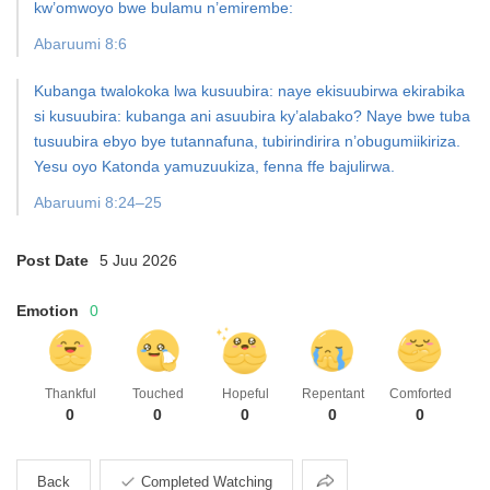
kw’omwoyo bwe bulamu n’emirembe:
Abaruumi 8:6
Kubanga twalokoka lwa kusuubira: naye ekisuubirwa ekirabika
si kusuubira: kubanga ani asuubira ky’alabako? Naye bwe tuba
tusuubira ebyo bye tutannafuna, tubirindirira n’obugumiikiriza.
Yesu oyo Katonda yamuzuukiza, fenna ffe bajulirwa.
Abaruumi 8:24–25
Post Date
5 Juu 2026
Emotion
0
Thankful
Touched
Hopeful
Repentant
Comforted
0
0
0
0
0
Share
Back
Completed Watching