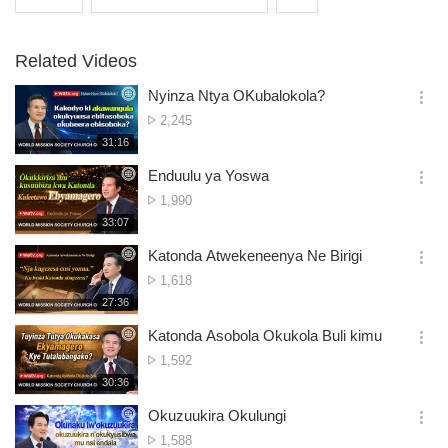
Related Videos
Nyinza Ntya OKubalokola?
옵
No.
2,245
션
of
재
31:16
더
생
views
보
시
Enduulu ya Yoswa
기
간
옵
No.
1,990
션
of
재
33:07
더
생
views
보
시
Katonda Atwekeneenya Ne Birigi
기
간
옵
No.
1,618
션
of
재
27:36
더
생
views
보
시
Katonda Asobola Okukola Buli kimu
기
간
옵
No.
1,592
션
of
재
30:36
더
생
views
보
시
Okuzuukira Okulungi
기
간
옵
No.
1,588
션