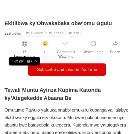
Ekitiibwa ky’Obwakabaka obw’omu Ggulu
#Salvation
#Hopeful
#Faith
229
views
감
동
76
0
Completed
Watch Later
Share
클
languages
Watching
릭
다른언어 보기
창
수
Subscribe
and
Like
on YouTube
닫
기
Tewali Muntu Ayinza Kupima Katonda
ky’Ategekedde Abaana Be
Omutume Pawulo yafuuka nnabbi omukulu kubanga yali alabye
ekitiibwa ky’eggulu ery’okusatu. Mu bwengula obunene ennyo
abantu bwe batasobola kutegeera, Katonda mwe yatutegekera
ebiseera eby’omu maaso eby’ekitiibwa. Eno y’ensonga lwaki