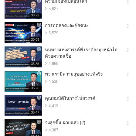
ความเชื่อที่เปลี่ยนโลก
기
간
옵
จำนวน
5,627
션
การ
재
38:22
더
생
ดู
보
시
การทดลองและชัยชนะ
기
간
옵
จำนวน
5,579
션
การ
재
30:05
더
생
ดู
보
시
หนทางแห่งสวรรค์ที่ เราต้องมุ่งหน้าไป
기
간
옵
ด้วยความเชื่อ
션
จำนวน
4,969
재
35:35
더
생
การ
보
시
พวกเรามีความสุขอย่างแท้จริง
ดู
기
간
옵
จำนวน
4,538
션
การ
재
35:26
더
생
ดู
보
시
คุณสมบัติในการไปสวรรค์
기
간
옵
จำนวน
4,413
션
การ
재
30:47
더
생
ดู
보
시
จงลุกขึ้น ฉายแสง (2)
기
간
옵
จำนวน
4,387
션
การ