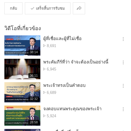
การ
กลับ
เสร็จสิ้นการรับชม
แบ่ง
ปัน
วิดีโอที่เกี่ยวข้อง
ผู้ที่เชื่อและผู้ที่ไม่เชื่อ
옵
จำนวน
8,691
션
การ
재
38:14
더
생
ดู
보
시
พระคัมภีร์ที่ว่า จำจะต้องเป็นอย่างนี้
기
간
옵
จำนวน
6,945
션
การ
재
36:11
더
생
ดู
보
시
พระเจ้าทรงเป็นคำตอบ
기
간
옵
จำนวน
6,689
션
การ
재
32:32
더
생
ดู
보
시
จงตอบแทนพระคุณของพระเจ้า
기
간
옵
จำนวน
5,924
션
การ
재
28:58
더
생
ดู
보
시