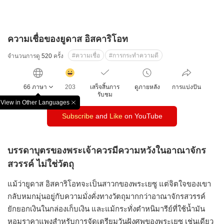
ความเชื่อของยูดาส อิสคาริโอท
#ความเชื่อ
#การกระทำความดี
จำนวนการดู
520
ครั้ง
감
동
66 ภาษา
203
เสร็จสิ้นการ
ดูภายหลัง
การแบ่งปัน
클
รับชม
릭
View in Other Languages
창
수
Subscribe
and
Like
on YouTube
닫
기
บรรดาบุตรของพระเจ้าควรมีความหวังในอาณาจักร
สวรรค์ ไม่ใช่วัตถุ
แม้ว่ายูดาส อิสคาริโอทจะเป็นสาวกของพระเยซู แต่จิตใจของเขา
กลับหมกมุ่นอยู่กับความมั่งคั่งทางวัตถุมากกว่าอาณาจักรสวรรค์
ยักยอกเงินในกล่องเก็บเงิน และแม้กระทั่งตำหนิมารีย์ที่ใช้น้ำมัน
หอมราคาแพงสำหรับการจัดเตรียมวันฝังศพของพระเยซู เช่นเดียว