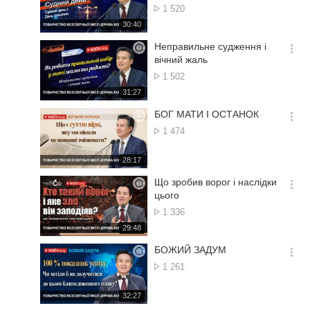
션
Кількість
1 520
더
переглядів
재
30:40
보
생
기
시
Неправильне судження і
간
옵
вічний жаль
션
Кількість
1 502
더
переглядів
재
31:27
보
생
기
시
БОГ МАТИ І ОСТАНОК
간
옵
Кількість
1 474
션
переглядів
더
재
28:17
보
생
기
시
Що зробив ворог і наслідки
간
옵
цього
션
Кількість
1 336
더
переглядів
재
29:48
보
생
기
시
БОЖИЙ ЗАДУМ
간
옵
Кількість
1 261
션
переглядів
더
재
32:27
보
생