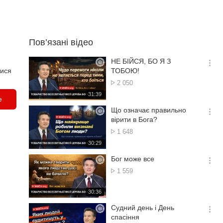
Пов’язані відео
НЕ БІЙСЯ, БО Я З
옵
тися
ТОБОЮ!
션
Кількість
2 050
더
переглядів
재
31:39
보
e
생
기
시
Що означає правильно
간
옵
вірити в Бога?
션
Кількість
1 648
더
переглядів
재
30:29
보
생
기
시
Бог може все
간
옵
Кількість
1 559
션
переглядів
더
재
30:36
보
생
기
시
Судний день і День
간
옵
спасіння