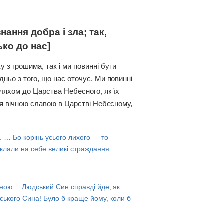
ання добра і зла; так,
ько до нас]
 з грошима, так і ми повинні бути
ньо з того, що нас оточує. Ми повинні
шляхом до Царства Небесного, як їх
я вічною славою в Царстві Небесному,
и. … Бо корінь усього лихого — то
оклали на себе великі страждання.
 Мною… Людський Син справді йде, як
ського Сина! Було б краще йому, коли б