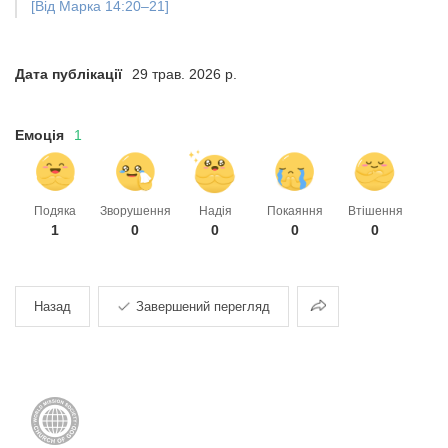
[Від Марка 14:20–21]
Дата публікації
29 трав. 2026 р.
Емоція
1
Подяка
Зворушення
Надія
Покаяння
Втішення
1
0
0
0
0
Поділитися
Назад
Завершений перегляд