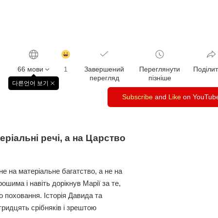
감
동
66 мови
1
Завершений
Переглянути
Поділи
클
перегляд
пізніше
릭
다른언어 보기
창
수
닫
Subscribe
and
Like
on YouTub
기
еріальні речі, а на Царство
е на матеріальне багатство, а не на
ошима і навіть дорікнув Марії за те,
о поховання. Історія Давида та
тридцять срібняків і зрештою