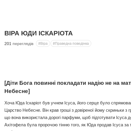
ВІРА ЮДИ ІСКАРІОТА
201
переглядів
#Віра
#Праведна поведінка
[Діти Бога повинні покладати надію не на мат
Небесне]
Хоча Юда Іскаріот був учнем Ісуса, його серце було спрямован
Царство Небесне. Він крав гроші з довіреної йому скриньки з гр
що вона використала дорогі парфуми, щоб підготувати Ісуса д
Ахітофела була пророчою тінню того, як Юда продав Ісуса за 