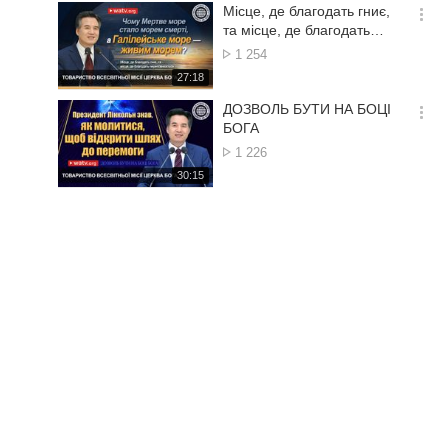
기
시
Місце, де благодать гниє,
간
옵
та місце, де благодать
션
переповнюється
Кількість
1 254
더
переглядів
재
27:18
보
생
기
시
ДОЗВОЛЬ БУТИ НА БОЦІ
간
옵
БОГА
션
Кількість
1 226
더
переглядів
재
30:15
보
생
기
시
간