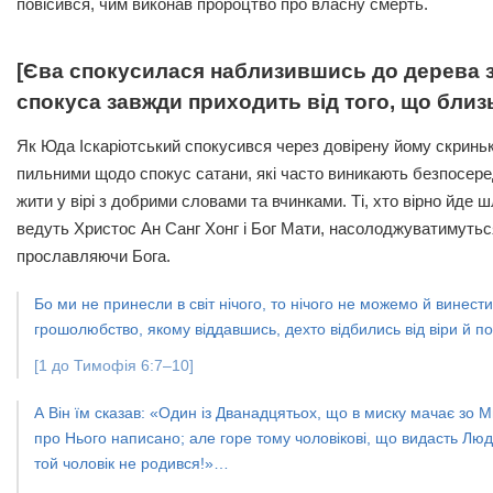
повісився, чим виконав пророцтво про власну смерть.
[Єва спокусилася наблизившись до дерева зн
спокуса завжди приходить від того, що близ
Як Юда Іскаріотський спокусився через довірену йому скриньку
пильними щодо спокус сатани, які часто виникають безпосеред
жити у вірі з добрими словами та вчинками. Ті, хто вірно йде 
ведуть Христос Ан Санг Хонг і Бог Мати, насолоджуватимутьс
прославляючи Бога.
Бо ми не принесли в світ нічого, то нічого не можемо й винест
грошолюбство, якому віддавшись, дехто відбились від віри й п
[1 до Тимофія 6:7–10]
А Він їм сказав: «Один із Дванадцятьох, що в миску мачає зо
про Нього написано; але горе тому чоловікові, що видасть Люд
той чоловік не родився!»…