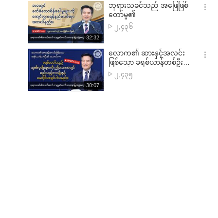
기
시
ဘုရားသခင်သည် အဖြေဖြစ်
သူ
간
옵
တော်မူ၏
အရေအတွက်
션
ကြ
၂,၄၃၆
더
ည့်
재
32:32
보
ရှု
생
기
시
လောက၏ ဆားနှင့်အလင်း
သူ
간
옵
ဖြစ်သော ခရစ်ယာန်တစ်ဦး၏
အရေအတွက်
션
အသက်တာ
ကြ
၂,၄၃၅
더
ည့်
재
30:07
보
ရှု
생
기
시
သူ
간
အရေအတွက်