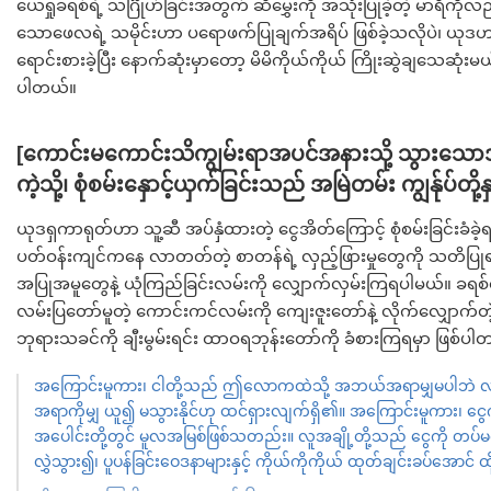
ယေရှုခရစ်ရဲ့ သင်္ဂြိုဟ်ခြင်းအတွက် ဆီမွှေးကို အသုံးပြုခဲ့တဲ့ မာရိကိုလ
သောဖေလရဲ့ သမိုင်းဟာ ပရောဖက်ပြုချက်အရိပ် ဖြစ်ခဲ့သလိုပဲ၊ ယုဒဟ
ရောင်းစားခဲ့ပြီး နောက်ဆုံးမှာတော့ မိမိကိုယ်ကိုယ် ကြိုးဆွဲချသေဆုံးမ
ပါတယ်။
[ကောင်းမကောင်းသိကျွမ်းရာအပင်အနားသို့ သွားသောအခ
ကဲ့သို့၊ စုံစမ်းနှောင့်ယှက်ခြင်းသည် အမြဲတမ်း ကျွန်ုပ်တ
ယုဒရှကာရုတ်ဟာ သူ့ဆီ အပ်နှံထားတဲ့ ငွေအိတ်ကြောင့် စုံစမ်းခြင်းခံခဲ့ရသ
ပတ်ဝန်းကျင်ကနေ လာတတ်တဲ့ စာတန်ရဲ့ လှည့်ဖြားမှုတွေကို သတိပြုရမှာဖ
အပြုအမူတွေနဲ့ ယုံကြည်ခြင်းလမ်းကို လျှောက်လှမ်းကြရပါမယ်။ ခရစ
လမ်းပြတော်မူတဲ့ ကောင်းကင်လမ်းကို ကျေးဇူးတော်နဲ့ လိုက်လျှောက
ဘုရားသခင်ကို ချီးမွမ်းရင်း ထာဝရဘုန်းတော်ကို ခံစားကြရမှာ ဖြစ်ပါ
အကြောင်းမူကား၊ ငါတို့သည် ဤလောကထဲသို့ အဘယ်အရာမျှမပါဘဲ 
အရာကိုမျှ ယူ၍ မသွားနိုင်ဟု ထင်ရှားလျက်ရှိ၏။ အကြောင်းမူကား၊ င
အပေါင်းတို့တွင် မူလအမြစ်ဖြစ်သတည်း။ လူအချို့တို့သည် ငွေကို တပ်
လွှဲသွား၍၊ ပူပန်ခြင်းဝေဒနာများနှင့် ကိုယ်ကိုကိုယ် ထုတ်ချင်းခပ်အောင် ထိ