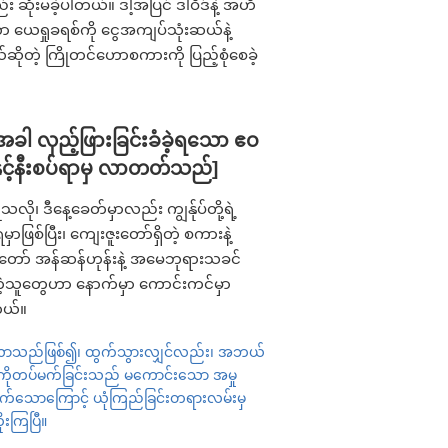
ည်း ဆုံးမခဲ့ပါတယ်။ ဒါ့အပြင် ဒါဝိဒ်နဲ့ အဟိ
ာ ယေရှုခရစ်ကို ငွေအကျပ်သုံးဆယ်နဲ့
ယ်ဆိုတဲ့ ကြိုတင်ဟောစကားကို ပြည့်စုံစေခဲ့
ါ လှည့်ဖြားခြင်းခံခဲ့ရသော ဧဝ
ို့နှင့်နီးစပ်ရာမှ လာတတ်သည်]
လို၊ ဒီနေ့ခေတ်မှာလည်း ကျွန်ုပ်တို့ရဲ့
ြစ်ပြီး၊ ကျေးဇူးတော်ရှိတဲ့ စကားနဲ့
်တော် အန်ဆန်ဟုန်းနဲ့ အမေဘုရားသခင်
်တဲ့သူတွေဟာ နောက်မှာ ကောင်းကင်မှာ
တယ်။
လာသည်ဖြစ်၍၊ ထွက်သွားလျှင်လည်း၊ အဘယ်
ွေကိုတပ်မက်ခြင်းသည် မကောင်းသော အမှု
မက်သောကြောင့် ယုံကြည်ခြင်းတရားလမ်းမှ
ုးကြပြီ။