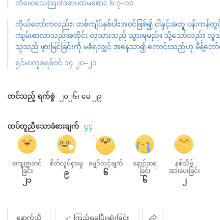
တိမောသေသြဝါဒစာပထမစောင် ၆:၇–၁၀
ကိုယ်တော်ကလည်း၊ တစ်ကျိပ်နှစ်ပါးအဝင်ဖြစ်၍ ငါနှင့်အတူ ပန်းကန်တွင် 
ကျမ်းစာလာသည်အတိုင်း လူသားသည် သွားရမည်။ သို့သော်လည်း လူသား
သူသည် ဖွားမြင်ခြင်းကို မခံရလျှင် အနေသာ၍ ကောင်းသည်ဟု မိန့်တော
ရှင်မာကုခရစ်ဝင် ၁၄:၂၀–၂၁
တင်သည့် ရက်စွဲ
၂၀၂၆၊ မေ ၂၉
ထပ်တူညီသောခံစားချက်
၄၄
ကျေးဇူးတင်
စိတ်လှုပ်ရှားမှု
မျှော်လင့်ချက်
နောင်တရ
နှစ်သိမ့်
ခြင်း
ခြင်း
အားပေးခြင်း
၉
၆
၂၁
၆
၂
မျှဝေ
နောက်သို့
ကြည့်ရှုမှုပြီးဆုံးခြင်း