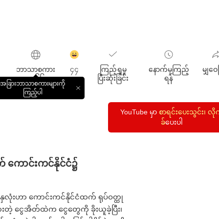
감
동
ဘာသာစကား
၄၄
ကြည့်ရှုမှု
နောက်မှကြည့်
မျှဝေ
클
များ ၆၆
ပြီးဆုံးခြင်း
ရန်
릭
အခြားဘာသာစကားများကို
수
창
ကြည့်ပါ
닫
기
YouTube မှာ
စာရင်းပေးသွင်း၊ လို
ခ်
‌ပေးပါ
ကောင်းကင်နိုင်ငံ၌
နှလုံးဟာ ကောင်းကင်နိုင်ငံထက် ရုပ်ဝတ္ထု
တဲ့ ငွေအိတ်ထဲက ငွေတွေကို ခိုးယူခဲ့ပြီး၊