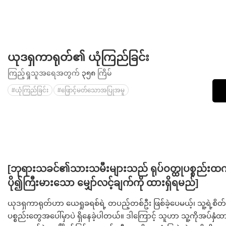
ယုဒရှကာရုတ်၏ ယုံကြည်ခြင်း
ကြည့်ရှုသူအရေအတွက်
၃၅၈
ကြိမ်
#ယုံကြည်ခြင်း
#ဖြောင့်မတ်သောအပြုအမူ
[ဘုရားသခင်၏သားသမီးများသည် ရုပ်ဝတ္ထုပစ္စည်းထက် 
ပို၍ကြီးမားသော မျှော်လင့်ချက်ကို ထားရှိရမည်]
ယုဒရှကာရုတ်ဟာ ယေရှုခရစ်ရဲ့ တပည့်တစ်ဦး ဖြစ်ခဲ့ပေမယ့်၊ သူ့ရဲ့စိတ်
ပစ္စည်းတွေအပေါ်မှာပဲ ရှိနေခဲ့ပါတယ်။ ဒါကြောင့် သူဟာ သူ့ကိုအပ်နှံထား