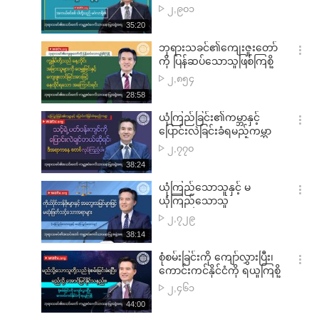
션
ကြ
၂,၉၀၁
더
ည့်
재
35:20
보
ရှု
생
기
시
ဘုရားသခင်၏ကျေးဇူးတော်
သူ
간
옵
ကို ပြန်ဆပ်သောသူဖြစ်ကြစို့
အရေအတွက်
션
ကြ
၂,၈၅၄
더
ည့်
재
28:58
보
ရှု
생
기
시
ယုံကြည်ခြင်း၏ကမ္ဘာနှင့်
သူ
간
옵
ပြောင်းလဲခြင်းခံရမည့်ကမ္ဘာ
အရေအတွက်
션
ကြ
၂,၇၇၀
더
ည့်
재
38:24
보
ရှု
생
기
시
ယုံကြည်သောသူနှင့် မ
သူ
간
옵
ယုံကြည်သောသူ
အရေအတွက်
션
ကြ
၂,၇၂၉
더
ည့်
재
38:14
보
ရှု
생
기
시
စုံစမ်းခြင်းကို ကျော်လွှားပြီး၊
သူ
간
옵
ကောင်းကင်နိုင်ငံကို ရယူကြစို့
အရေအတွက်
션
ကြ
၂,၄၆၁
더
ည့်
재
44:00
보
ရှု
생