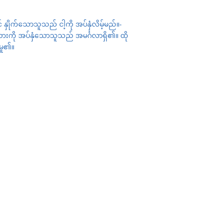
နှိုက်သောသူသည် ငါ့ကို အပ်နှံလိမ့်မည်။-
ကို အပ်နှံသောသူသည် အမင်္ဂလာရှိ၏။ ထို
်မူ၏။