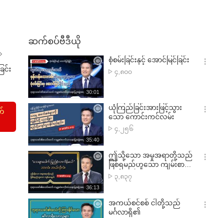
ဆက်စပ်ဗီဒီယို
စုံစမ်းခြင်းနှင့် အောင်မြင်ခြင်း
옵
ခြင်း
ကြ
၄,၈၀၀
션
ည့်
더
ရှု
재
30:01
보
သူ
생
기
시
ယုံကြည်ခြင်းအားဖြင့်သွား
အရေအတွက်
က်
간
옵
သော ကောင်းကင်လမ်း
션
ကြ
၄,၂၅၆
더
ည့်
재
35:40
보
ရှု
생
기
시
ဤသို့သော အမှုအရာတို့သည်
သူ
간
옵
ဖြစ်ရမည်ဟူသော ကျမ်းစာ
အရေအတွက်
션
ချက်
ကြ
၃,၈၃၇
더
ည့်
재
36:13
보
ရှု
생
기
시
အကယ်စင်စစ် ငါတို့သည်
သူ
간
옵
မင်္ဂလာရှိ၏
အရေအတွက်