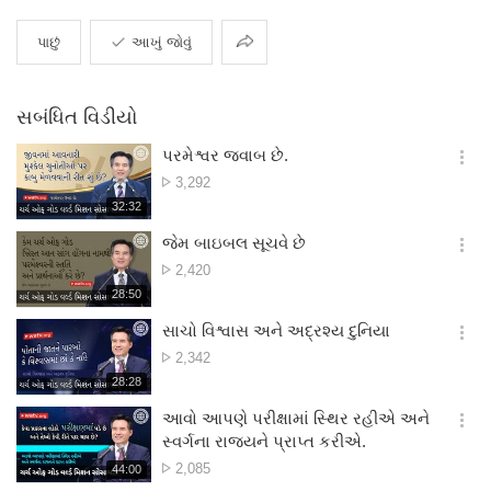
વહેંચવું
પાછું
આખું જોવું
સબંધિત વિડીયો
પરમેશ્વર જવાબ છે.
옵
દૃશ્ય
3,292
션
સંખ્યા
재
32:32
더
생
보
시
જેમ બાઇબલ સૂચવે છે
기
간
옵
દૃશ્ય
2,420
션
સંખ્યા
재
28:50
더
생
보
시
સાચો વિશ્વાસ અને અદ્રશ્ય દુનિયા
기
간
옵
દૃશ્ય
2,342
션
સંખ્યા
재
28:28
더
생
보
시
આવો આપણે પરીક્ષામાં સ્થિર રહીએ અને
기
간
옵
સ્વર્ગના રાજ્યને પ્રાપ્ત કરીએ.
션
દૃશ્ય
2,085
재
44:00
더
생
સંખ્યા