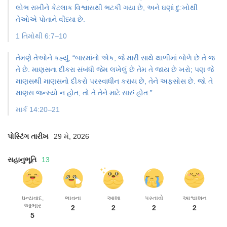
લોભ રાખીને કેટલાક વિશ્વાસથી ભટકી ગયા છે, અને ઘણાં દુ:ખોથી
તેઓએ પોતાને વીંધ્યા છે.
1 તિમોથી 6:7–10
તેમણે તેઓને કહ્યું, “બારમાંનો એક, જે મારી સાથે થાળીમાં બોળે છે તે જ
તે છે. માણસના દીકરા સંબંધી જેમ લખેલું છે તેમ તે જાય છે ખરો; પણ જે
માણસથી માણસનો દીકરો પરસ્વાધીન કરાય છે, તેને અફસોસ છે. જો તે
માણસ જન્મ્યો ન હોત, તો તે તેને માટે સારું હોત.”
માર્ક 14:20–21
પોસ્ટિંગ તારીખ
29 મે, 2026
સહાનુભૂતિ
13
ધન્યવાદ,
ભાવના
આશા
પસ્તાવો
આશ્વાશન
આભાર
2
2
2
2
5