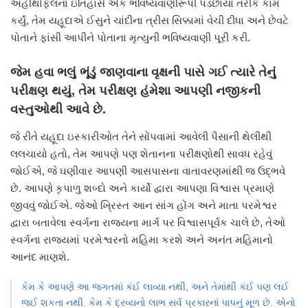
અહીથોફેલના ઇતિહાસે એક ભવિષ્યવાણીરૂપી પડછાયા તરીકે કામ
કર્યું, તેમ યહૂદાએ ઈસુને ચાંદીના ત્રીસ સિક્કામાં વેચી દીધા અને છેવટે
પોતાને ફાંસી આપીને પોતાના મૃત્યુની ભવિષ્યવાણી પૂરી કરી.
જેમ હવા ભલું ભૂંડું જાણવાના વૃક્ષની પાસે ગઈ ત્યારે તેનું
પરીક્ષણ થયું, તેમ પરીક્ષણ હંમેશા આપણી નજીકની
વસ્તુઓથી આવે છે.
જે રીતે યહૂદા ઇસ્કારીઓત તેને સોંપવામાં આવેલી પૈસાની થેલીથી
લલચાયો હતો, તેમ આપણે પણ શેતાનના પરીક્ષણોથી સાવધ રહેવું
જોઈએ, જે ઘણીવાર આપણી આસપાસના વાતાવરણમાંથી જ ઉદ્ભવે
છે. આપણે કૃપાળુ શબ્દો અને કાર્યો દ્વારા આપણા વિશ્વાસ પ્રમાણે
જીવવું જોઈએ. જેઓ ખ્રિસ્ત આન સાંગ હોંગ અને માતા પરમેશ્વર
દ્વારા બતાવેલા સ્વર્ગના રાજ્યના માર્ગ પર વિશ્વાસપૂર્વક ચાલે છે, તેઓ
સ્વર્ગના રાજ્યમાં પરમેશ્વરનો મહિમા કરશે અને અનંત મહિમાનો
આનંદ માણશે.
કેમ કે આપણે આ જગતમાં કંઈ લાવ્યા નથી, અને તેમાંથી કંઈ પણ લઈ
જઈ શકતા નથી. કેમ કે દ્રવ્યનો લાભ સર્વ પ્રકારનાં પાપનું મૂળ છે. એનો