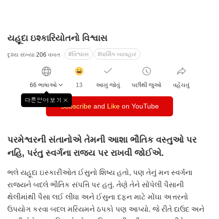
યહૂદા ઇશ્કારિયોતનો વિશ્વાસ
#વિશ્વાસ
#ધાર્મિક વ્યવહાર
દૃશ્ય સંખ્યા
206
વખત
감
동
66 ભાષાઓ
13
આખું જોવું
પછીથી જુઓ
વહેંચવું
클
릭
다른언어 보기
창
Subscribe
수
and
Like
on YouTube
닫
기
પરમેશ્વરની સંતાનોએ તેમની આશા ભૌતિક વસ્તુઓ પર
નહિ, પરંતુ સ્વર્ગના રાજ્ય પર રાખવી જોઈએ.
ભલે યહૂદા ઇસ્કારીઓત ઈસુનો શિષ્ય હતો, પણ તેનું મન સ્વર્ગના
રાજ્યને બદલે ભૌતિક સંપત્તિ પર હતું. તેણે તેને સોંપેલી પૈસાની
થેલીમાંથી પૈસા લઈ લીધા અને ઈસુના દફન માટે મોંઘા અત્તરનો
ઉપયોગ કરવા બદલ મરિયમને ઠપકો પણ આપ્યો. જે રીતે દાઉદ અને