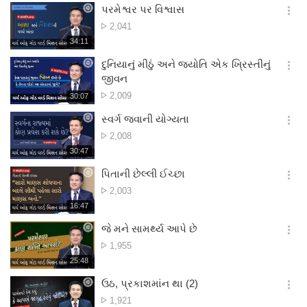
보
시
પરમેશ્વર પર વિશ્વાસ
기
간
옵
દૃશ્ય
2,041
션
સંખ્યા
재
34:11
더
생
보
시
દુનિયાનું મીઠું અને જ્યોતિ એક ખ્રિસ્તીનું
기
간
옵
જીવન
션
દૃશ્ય
2,009
재
30:07
더
생
સંખ્યા
보
시
સ્વર્ગ જવાની યોગ્યતા
기
간
옵
દૃશ્ય
2,008
션
સંખ્યા
재
30:47
더
생
보
시
પિતાની છેલ્લી ઈચ્છા
기
간
옵
દૃશ્ય
2,003
션
સંખ્યા
재
16:47
더
생
보
시
જે મને સામર્થ્ય આપે છે
기
간
옵
દૃશ્ય
1,955
션
સંખ્યા
재
25:48
더
생
보
시
ઉઠ, પ્રકાશમાંન થા (2)
기
간
옵
દૃશ્ય
1,921
션