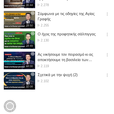
션
No.
2.278
재
35:44
더
생
of
보
시
Σύμφωνα με τις οδηγίες της Αγίας
views
기
간
옵
Γραφής
션
No.
2.255
재
28:50
더
생
of
보
시
Ο ήχος της προφητικής σάλπιγγας
views
기
간
옵
No.
2.130
션
of
재
28:49
더
생
views
보
시
Ας νικήσουμε τον πειρασμό κι ας
기
간
옵
αποκτήσουμε τη βασιλεία των
션
ουρανών
No.
2.119
재
44:00
더
생
of
보
시
Σχετικά με την ψυχή (2)
views
기
간
옵
No.
2.102
션
of
재
32:08
더
생
views
보
시
기
간