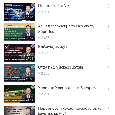
Πειρασμός και Νίκη
옵
No.
2.981
션
of
재
30:05
더
생
views
보
시
Ας Ξεπληρώσουμε το Θεό για τη
기
간
옵
Χάρη Του
션
No.
2.425
재
28:54
더
생
of
보
시
Επιλογές με αξία
views
기
간
옵
No.
2.360
션
of
재
27:35
더
생
views
보
시
Όταν η ζωή μοιάζει μάταιη
기
간
옵
No.
2.308
션
of
재
28:33
더
생
views
보
시
Χάρη στο Χριστό που με δυναμώνει
기
간
옵
No.
2.291
션
of
재
25:48
더
생
views
보
시
Παράδεισος ή κόλαση ανάλογα με τα
기
간
옵
έργα του καθενός