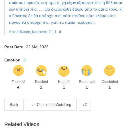
πρώτος ουρανός κι η πρώτη γη είχαν εξαφανιστεί κι η θάλασσα
δεν υπήρχε πια. . . .Θα διώξει κάθε δάκρυ από τα μάτια τους, κι
ο θάνατος δε θα υπάρχει πια· ούτε πένθος ούτε κλάμα ούτε
πόνος θα υπάρχει πια, γιατί τα παλιά πέρασαν».
Αποκάλυψις Ιωαάνου 21,1–4
Post Date
22 Μαΐ 2026
Emotion
8
Thankful
Touched
Hopeful
Repentant
Comforted
4
1
1
1
1
Share
Back
Completed Watching
Related Videos