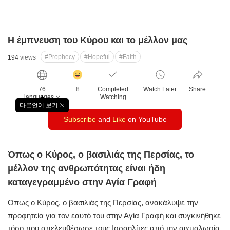
Η έμπνευση του Κύρου και το μέλλον μας
#Prophecy
#Hopeful
#Faith
194
views
감
동
76
8
Completed
Watch Later
Share
클
languages
Watching
릭
다른언어 보기
창
수
Subscribe
and
Like
on YouTube
닫
기
Όπως ο Κύρος, ο βασιλιάς της Περσίας, το
μέλλον της ανθρωπότητας είναι ήδη
καταγεγραμμένο στην Αγία Γραφή
Όπως ο Κύρος, ο βασιλιάς της Περσίας, ανακάλυψε την
προφητεία για τον εαυτό του στην Αγία Γραφή και συγκινήθηκε
τόσο που απελευθέρωσε τους Ισραηλίτες από την αιχμαλωσία