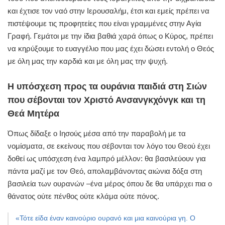
και έχτισε τον ναό στην Ιερουσαλήμ, έτσι και εμείς πρέπει να
πιστέψουμε τις προφητείες που είναι γραμμένες στην Αγία
Γραφή. Γεμάτοι με την ίδια βαθιά χαρά όπως ο Κύρος, πρέπει
να κηρύξουμε το ευαγγέλιο που μας έχει δώσει εντολή ο Θεός
με όλη μας την καρδιά και με όλη μας την ψυχή.
Η υπόσχεση προς τα ουράνια παιδιά στη Σιών
που σέβονται τον Χριστό Ανσανγκχόνγκ και τη
Θεά Μητέρα
Όπως δίδαξε ο Ιησούς μέσα από την παραβολή με τα
νομίσματα, σε εκείνους που σέβονται τον λόγο του Θεού έχει
δοθεί ως υπόσχεση ένα λαμπρό μέλλον: θα βασιλεύουν για
πάντα μαζί με τον Θεό, απολαμβάνοντας αιώνια δόξα στη
βασιλεία των ουρανών –ένα μέρος όπου δε θα υπάρχει πια ο
θάνατος ούτε πένθος ούτε κλάμα ούτε πόνος.
«Τότε είδα έναν καινούριο ουρανό και μια καινούρια γη. Ο