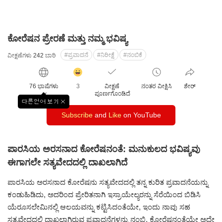
ಕೋರೆಷನ ಪ್ರೇರಣೆ ಮತ್ತು ನಮ್ಮ ಭವಿಷ್ಯ
#ಪ್ರವಾದನೆ
#ನಿರೀಕ್ಷೆ
#ನಂಬಿಕೆ
ವೀಕ್ಷಣೆಗಳು
242
ಬಾರಿ
감
동
76 ಭಾಷೆಗಳು
3
ವೀಕ್ಷಣೆ
ನಂತರ ವೀಕ್ಷಿಸಿ
ಶೇರ್
클
ಪೂರ್ಣಗೊಂಡಿದೆ
릭
다른언어 보기
창
수
Subscribe
and
Like
on YouTube
닫
기
ಪಾರಸಿಯ ಅರಸನಾದ ಕೋರೆಷನಂತೆ: ಮನುಕುಲದ ಭವಿಷ್ಯವು
ಈಗಾಗಲೇ ಸತ್ಯವೇದದಲ್ಲಿ ದಾಖಲಾಗಿದೆ
ಪಾರಸಿಯ ಅರಸನಾದ ಕೋರೆಷನು ಸತ್ಯವೇದದಲ್ಲಿ ತನ್ನ ಕುರಿತ ಪ್ರವಾದನೆಯನ್ನು
ಕಂಡುಹಿಡಿದು, ಅದರಿಂದ ಪ್ರೇರಿತನಾಗಿ ಇಸ್ರಾಯೇಲ್ಯರನ್ನು ಸೆರೆಯಿಂದ ಬಿಡಿಸಿ
ಯೆರೂಸಲೇಮಿನಲ್ಲಿ ಆಲಯವನ್ನು ಕಟ್ಟಿಸಿದಂತೆಯೇ, ಇಂದು ನಾವು ಸಹ
ಸತ್ಯವೇದದಲ್ಲಿ ದಾಖಲಾಗಿರುವ ಪ್ರವಾದನೆಗಳನ್ನು ನಂಬಿ, ಕೋರೆಷನಂತೆಯೇ ಅದೇ