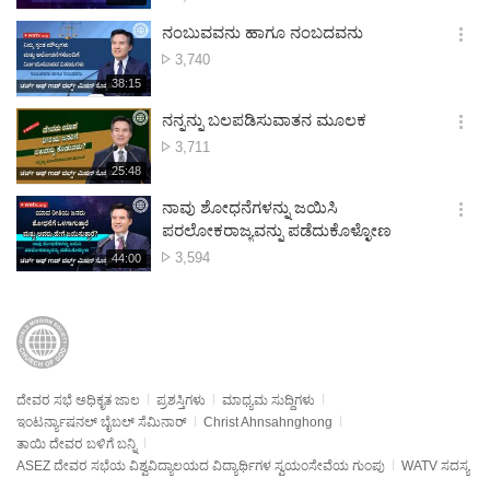
생
보
시
ನಂಬುವವನು ಹಾಗೂ ನಂಬದವನು
기
간
옵
ವೀಕ್ಷಣೆಗಳು
3,740
션
재
38:15
더
생
보
시
ನನ್ನನ್ನು ಬಲಪಡಿಸುವಾತನ ಮೂಲಕ
기
간
옵
ವೀಕ್ಷಣೆಗಳು
3,711
션
재
25:48
더
생
보
시
ನಾವು ಶೋಧನೆಗಳನ್ನು ಜಯಿಸಿ
기
간
옵
ಪರಲೋಕರಾಜ್ಯವನ್ನು ಪಡೆದುಕೊಳ್ಳೋಣ
션
ವೀಕ್ಷಣೆಗಳು
3,594
재
44:00
더
생
보
시
기
간
ದೇವರ ಸಭೆ ಅಧಿಕೃತ ಜಾಲ
ಪ್ರಶಸ್ತಿಗಳು
ಮಾಧ್ಯಮ ಸುದ್ದಿಗಳು
ಇಂಟರ್ನ್ಯಾಷನಲ್ ಬೈಬಲ್ ಸೆಮಿನಾರ್
Christ Ahnsahnghong
ತಾಯಿ ದೇವರ ಬಳಿಗೆ ಬನ್ನಿ
ASEZ ದೇವರ ಸಭೆಯ ವಿಶ್ವವಿದ್ಯಾಲಯದ ವಿದ್ಯಾರ್ಥಿಗಳ ಸ್ವಯಂಸೇವೆಯ ಗುಂಪು
WATV ಸದಸ್ಯ