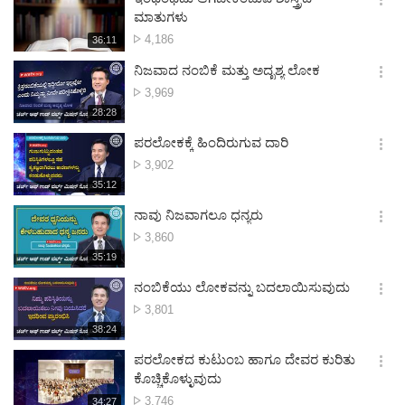
기
간
옵
ಮಾತುಗಳು
션
ವೀಕ್ಷಣೆಗಳು
4,186
재
36:11
더
생
보
시
ನಿಜವಾದ ನಂಬಿಕೆ ಮತ್ತು ಅದೃಶ್ಯ ಲೋಕ
기
간
옵
ವೀಕ್ಷಣೆಗಳು
3,969
션
재
28:28
더
생
보
시
ಪರಲೋಕಕ್ಕೆ ಹಿಂದಿರುಗುವ ದಾರಿ
기
간
옵
ವೀಕ್ಷಣೆಗಳು
3,902
션
재
35:12
더
생
보
시
ನಾವು ನಿಜವಾಗಲೂ ಧನ್ಯರು
기
간
옵
ವೀಕ್ಷಣೆಗಳು
3,860
션
재
35:19
더
생
보
시
ನಂಬಿಕೆಯು ಲೋಕವನ್ನು ಬದಲಾಯಿಸುವುದು
기
간
옵
ವೀಕ್ಷಣೆಗಳು
3,801
션
재
38:24
더
생
보
시
ಪರಲೋಕದ ಕುಟುಂಬ ಹಾಗೂ ದೇವರ ಕುರಿತು
기
간
옵
ಕೊಚ್ಚಿಕೊಳ್ಳುವುದು
션
ವೀಕ್ಷಣೆಗಳು
3,746
재
34:27
더