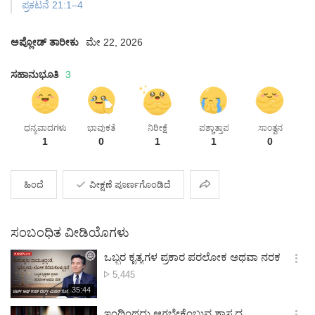
ಪ್ರಕಟನೆ 21:1–4
ಅಪ್ಲೋಡ್ ತಾರೀಕು
ಮೇ 22, 2026
ಸಹಾನುಭೂತಿ
3
ಧನ್ಯವಾದಗಳು
ಭಾವುಕತೆ
ನಿರೀಕ್ಷೆ
ಪಶ್ಚಾತ್ತಾಪ
ಸಾಂತ್ವನ
1
0
1
1
0
ಶೇರ್
ಹಿಂದೆ
ವೀಕ್ಷಣೆ ಪೂರ್ಣಗೊಂಡಿದೆ
ಸಂಬಂಧಿತ ವೀಡಿಯೊಗಳು
ಒಬ್ಬರ ಕೃತ್ಯಗಳ ಪ್ರಕಾರ ಪರಲೋಕ ಅಥವಾ ನರಕ
옵
ವೀಕ್ಷಣೆಗಳು
5,445
션
재
35:44
더
생
보
시
ಇಂಥಿಂಥದು ಆಗಬೇಕೆಂಬುವ ಶಾಸ್ತ್ರದ