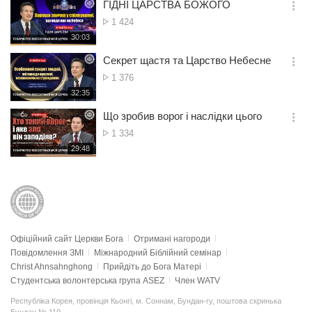
시
ГІДНІ ЦАРСТВА БОЖОГО
기
간
옵
Кількість
1 424
션
переглядів
재
30:03
더
생
보
시
Секрет щастя та Царство Небесне
기
간
옵
Кількість
1 376
션
переглядів
재
32:35
더
생
보
시
Що зробив ворог і наслідки цього
기
간
옵
Кількість
1 334
션
переглядів
재
29:48
더
생
보
시
기
간
Офіційний сайт Церкви Бога
Отримані нагороди
Повідомлення ЗМІ
Міжнародний Біблійний семінар
Christ Ahnsahnghong
Прийдіть до Бога Матері
Студентська волонтерська група ASEZ
Член WATV
Республіка Корея, провінція Кьонгі, м. Соннам, Бундан-гу, поштова скринька