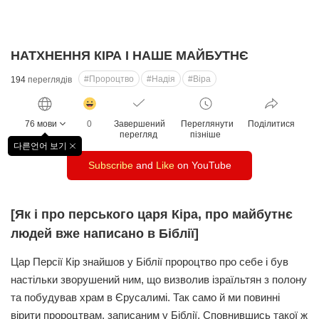
НАТХНЕННЯ КІРА І НАШЕ МАЙБУТНЄ
#Пророцтво
#Надія
#Віра
194
переглядів
감
동
76 мови
0
Завершений
Переглянути
Поділитися
클
перегляд
пізніше
릭
다른언어 보기
창
수
Subscribe
and
Like
on YouTube
닫
기
[Як і про перського царя Кіра, про майбутнє
людей вже написано в Біблії]
Цар Персії Кір знайшов у Біблії пророцтво про себе і був
настільки зворушений ним, що визволив ізраїльтян з полону
та побудував храм в Єрусалимі. Так само й ми повинні
вірити пророцтвам, записаним у Біблії. Сповнившись такої ж