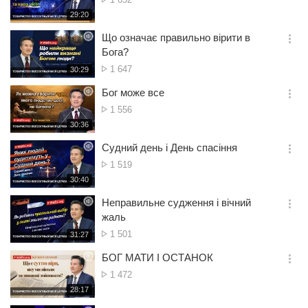
션
переглядів
재
29:20
더
생
보
시
Що означає правильно вірити в
기
간
옵
Бога?
션
Кількість
1 647
재
30:29
더
생
переглядів
보
시
Бог може все
기
간
옵
Кількість
1 556
션
переглядів
재
30:36
더
생
보
시
Судний день і День спасіння
기
간
옵
Кількість
1 519
션
переглядів
재
30:40
더
생
보
시
Неправильне судження і вічний
기
간
옵
жаль
션
Кількість
1 501
재
31:27
더
생
переглядів
보
시
БОГ МАТИ І ОСТАНОК
기
간
옵
Кількість
1 472
션
переглядів
재
28:17
더
생
보