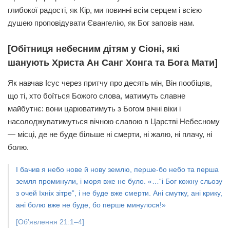
глибокої радості, як Кір, ми повинні всім серцем і всією
душею проповідувати Євангелію, як Бог заповів нам.
[Обітниця небесним дітям у Сіоні, які
шанують Христа Ан Санг Хонга та Бога Мати]
Як навчав Ісус через притчу про десять мін, Він пообіцяв,
що ті, хто боїться Божого слова, матимуть славне
майбутнє: вони царюватимуть з Богом вічні віки і
насолоджуватимуться вічною славою в Царстві Небесному
— місці, де не буде більше ні смерти, ні жалю, ні плачу, ні
болю.
І бачив я небо нове й нову землю, перше-бо небо та перша
земля проминули, і моря вже не було. «…“і Бог кожну сльозу
з очей їхніх зітре”, і не буде вже смерти. Ані смутку, ані крику,
ані болю вже не буде, бо перше минулося!»
[Об’явлення 21:1–4]