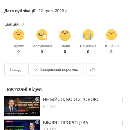
Дата публікації
22 трав. 2026 р.
Емоція
0
Подяка
Зворушення
Надія
Покаяння
Втішення
0
0
0
0
0
Поділитися
Назад
Завершений перегляд
Пов’язані відео
НЕ БІЙСЯ, БО Я З ТОБОЮ!
옵
Кількість
2 047
션
переглядів
재
31:39
더
생
보
시
БІБЛІЯ І ПРОРОЦТВА
기
간
옵
Кількість
1 652