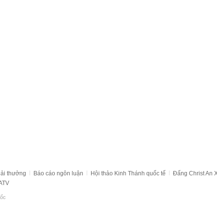
iải thưởng
Báo cáo ngôn luận
Hội thảo Kinh Thánh quốc tế
Đấng Christ An
WATV
uốc