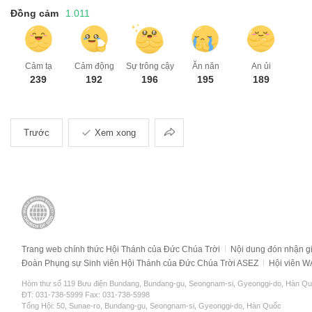
Đồng cảm
1.011
Cảm tạ
Cảm động
Sự trông cậy
Ăn năn
An ủi
239
192
196
195
189
Chia
Trước
Xem xong
sẻ
Trang web chính thức Hội Thánh của Đức Chúa Trời
Nội dung đón nhận g
Đoàn Phụng sự Sinh viên Hội Thánh của Đức Chúa Trời ASEZ
Hội viên 
Hòm thư số 119 Bưu điện Bundang, Bundang-gu, Seongnam-si, Gyeonggi-do, Hàn Q
ĐT: 031-738-5999 Fax: 031-738-5998
Tổng Hội: 50, Sunae-ro, Bundang-gu, Seongnam-si, Gyeonggi-do, Hàn Quốc