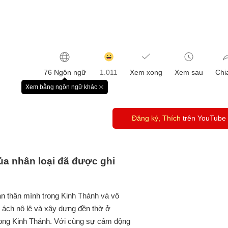
감
동
76 Ngôn ngữ
1.011
Xem xong
Xem sau
Chi
클
릭
Xem bằng ngôn ngữ khác
창
수
닫
기
Đăng ký, Thích
trên YouTube
ủa nhân loại đã được ghi
bản thân mình trong Kinh Thánh và vô
 ách nô lệ và xây dựng đền thờ ở
 trong Kinh Thánh. Với cùng sự cảm động