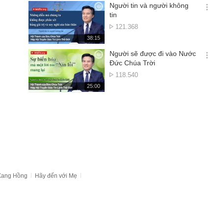
기
시
Người tin và người không
간
옵
tin
션
Lượt
121.368
더
xem
재
38:15
보
생
기
시
Người sẽ được đi vào Nước
간
옵
Đức Chúa Trời
션
Lượt
118.540
더
xem
재
25:00
보
생
기
시
간
 Xang Hồng
Hãy đến với Mẹ