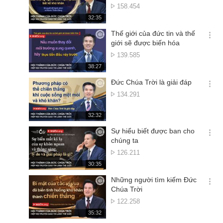
션
Lượt
158.454
더
xem
재
32:35
보
생
기
시
Thế giới của đức tin và thế
간
옵
giới sẽ được biến hóa
션
Lượt
139.585
더
xem
재
38:27
보
생
기
시
Đức Chúa Trời là giải đáp
간
옵
Lượt
134.291
션
xem
더
재
32:32
보
생
기
시
Sự hiểu biết được ban cho
간
옵
chúng ta
션
Lượt
126.211
더
xem
재
30:35
보
생
기
시
Những người tìm kiếm Đức
간
옵
Chúa Trời
션
Lượt
122.258
더
xem
재
35:32
보
생