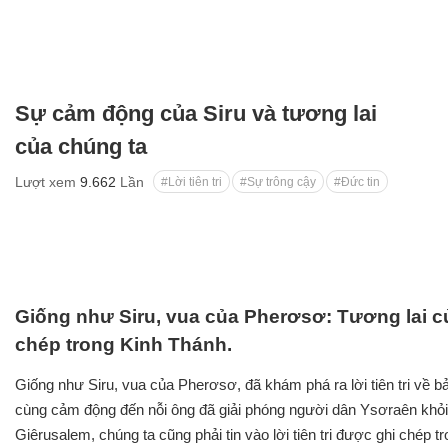
Sự cảm động của Siru và tương lai
của chúng ta
Lượt xem
9.662
Lần
#Lời tiên tri
#Sự trông cậy
#Đức tin
Giống như Siru, vua của Pherơsơ: Tương lai c
chép trong Kinh Thánh.
Giống như Siru, vua của Pherơsơ, đã khám phá ra lời tiên tri về 
cùng cảm động đến nỗi ông đã giải phóng người dân Ysơraên khỏi
Giêrusalem, chúng ta cũng phải tin vào lời tiên tri được ghi chép