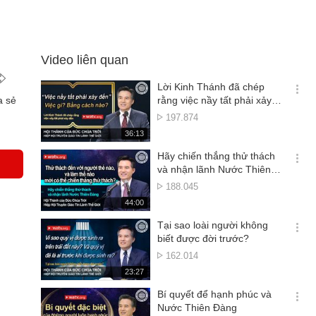
Video liên quan
Lời Kinh Thánh đã chép
옵
a sẻ
rằng việc nầy tất phải xảy
션
đến
Lượt
197.874
더
xem
재
36:13
보
생
기
시
Hãy chiến thắng thử thách
간
옵
và nhận lãnh Nước Thiên
션
Đàng
Lượt
188.045
더
xem
재
44:00
보
생
기
시
Tại sao loài người không
간
옵
biết được đời trước?
션
Lượt
162.014
더
xem
재
23:27
보
생
기
시
Bí quyết để hạnh phúc và
간
옵
Nước Thiên Đàng