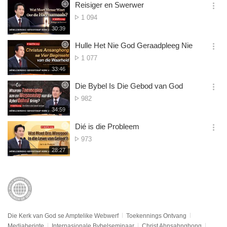
시
Reisiger en Swerwer
기
간
옵
Aantal
1 094
션
Kyke
재
30:39
더
생
보
시
Hulle Het Nie God Geraadpleeg Nie
기
간
옵
Aantal
1 077
션
Kyke
재
33:46
더
생
보
시
Die Bybel Is Die Gebod van God
기
간
옵
Aantal
982
션
Kyke
재
34:59
더
생
보
시
Dié is die Probleem
기
간
옵
Aantal
973
션
Kyke
재
28:27
더
생
보
시
기
간
Die Kerk van God se Amptelike Webwerf
Toekennings Ontvang
Mediaberigte
Internasionale Bybelseminaar
Christ Ahnsahnghong