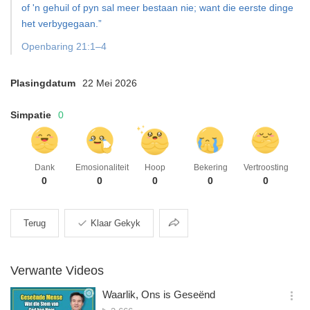
of 'n gehuil of pyn sal meer bestaan nie; want die eerste dinge
het verbygegaan.”
Openbaring 21:1–4
Plasingdatum
22 Mei 2026
Simpatie
0
Dank
Emosionaliteit
Hoop
Bekering
Vertroosting
0
0
0
0
0
Deel
Terug
Klaar Gekyk
Verwante Videos
Waarlik, Ons is Geseënd
옵