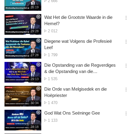
Aantal
2 666
션
Kyke
재
35:19
더
생
보
시
Wat Het die Grootste Waarde in die
기
간
옵
Hemel?
션
Aantal
2 012
재
29:28
더
생
Kyke
보
시
Diegene wat Volgens die Profesieë
기
간
옵
Leef
션
Aantal
1 799
재
27:28
더
생
Kyke
보
시
Die Opstanding van die Regverdiges
기
간
옵
& die Opstanding van die
션
Onregverdiges
Aantal
1 535
재
29:13
더
생
Kyke
보
시
Die Orde van Melgisedek en die
기
간
옵
Hoëpriester
션
Aantal
1 470
재
30:34
더
생
Kyke
보
시
God Wat Ons Seëninge Gee
기
간
옵
Aantal
1 133
션
Kyke
재
28:18
더
생
보