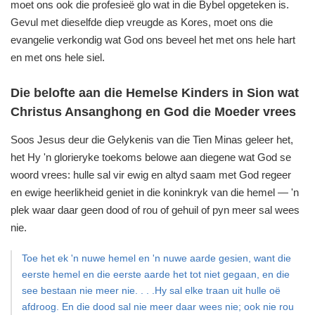
moet ons ook die profesieë glo wat in die Bybel opgeteken is.
Gevul met dieselfde diep vreugde as Kores, moet ons die
evangelie verkondig wat God ons beveel het met ons hele hart
en met ons hele siel.
Die belofte aan die Hemelse Kinders in Sion wat
Christus Ansanghong en God die Moeder vrees
Soos Jesus deur die Gelykenis van die Tien Minas geleer het,
het Hy 'n glorieryke toekoms belowe aan diegene wat God se
woord vrees: hulle sal vir ewig en altyd saam met God regeer
en ewige heerlikheid geniet in die koninkryk van die hemel — 'n
plek waar daar geen dood of rou of gehuil of pyn meer sal wees
nie.
Toe het ek 'n nuwe hemel en 'n nuwe aarde gesien, want die
eerste hemel en die eerste aarde het tot niet gegaan, en die
see bestaan nie meer nie. . . .Hy sal elke traan uit hulle oë
afdroog. En die dood sal nie meer daar wees nie; ook nie rou