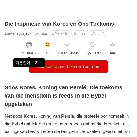
Die Inspirasie van Kores en Ons Toekoms
#Profesie
#Hoop
#Geloof
Aantal Kyke
194
Tyd / Tye
감
동
76 Tale
0
Klaar Gekyk
Kyk Later
Deel
클
릭
다른언어 보기
창
Subscribe
수
and
Like
on YouTube
닫
기
Soos Kores, Koning van Persië: Die toekoms
van die mensdom is reeds in die Bybel
opgeteken
Net soos Kores, koning van Persië, die profesie oor homself in
die Bybel ontdek het en so ontroer was dat hy die Israeliete uit
ballingskap bevry het en die tempel in Jerusalem gebou het, so