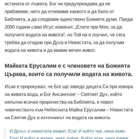
истината от лъжата, Бог ни предупреждава да не
прибавяме, нито да отнемаме каквото и да било от
Библията, а да следваме единствено Божиите думи. Преди
2000 години само Исус извикал: „Елате при Мен, за да
получите водата на живота“, но Той ни е поучил, че сега
трябва да отидем при Духа и Невястата, за да получим
водата на живота и да имаме вечен живот.
Майката Ерусалим е с членовете на Божията
Църква, които са получили водата на живота.
Исая е пророкувал, че Бог ще заведе децата Си при извора
на живата вода, и Бог Ансангхонг – Святият Дух, който
изпълни всички пророчества на Библията, е повел
човечеството към Небесната Майка Ерусалим – Невястата
на Святия Дух и източникът на водата на живота.
И Духът, и невястата казват: Ела! И който чуе, нека каже:
Ела! И който е жаден, нека дойде. Който иска, нека вземе