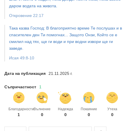
даром водата на живота.
Откровение 22:17
Така казва Господ: В благоприятно време Те послушах и в
спасителен ден Ти помогнах... Защото Онзи, Който се е
смилил над тях, ще ги води и при водни извори ще ги
заведе.
Исая 49:8-10
Дата на публикация
21.11.2025 г.
Съпричастност
1
Благодарности
Вълнение
Надежда
Покаяние
Утеха
1
0
0
0
0