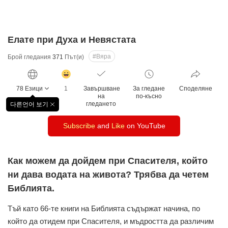
Елате при Духа и Невястата
#Вяра
Брой гледания
371
Път(и)
감
동
78 Езици
1
Завършване
За гледане
Споделяне
클
на
по-късно
릭
гледането
다른언어 보기
창
수
닫
Subscribe
and
Like
on YouTube
기
Как можем да дойдем при Спасителя, който
ни дава водата на живота? Трябва да четем
Библията.
Тъй като 66-те книги на Библията съдържат начина, по
който да отидем при Спасителя, и мъдростта да различим