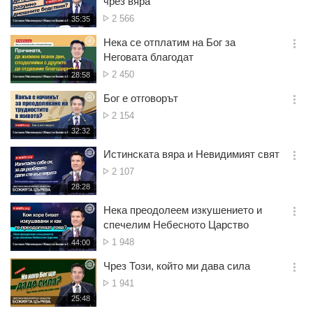
чрез вяра
션
Брой
2 566
재
35:35
더
생
гледания
보
시
Нека се отплатим на Бог за
기
간
옵
Неговата благодат
션
Брой
2 450
재
28:58
더
생
гледания
보
시
Бог е отговорът
기
간
옵
Брой
2 154
션
гледания
재
32:32
더
생
보
시
Истинската вяра и Невидимият свят
기
간
옵
Брой
2 107
션
гледания
재
28:28
더
생
보
시
Нека преодолеем изкушението и
기
간
옵
спечелим Небесното Царство
션
Брой
1 948
재
44:00
더
생
гледания
보
시
Чрез Този, който ми дава сила
기
간
옵
Брой
1 941
션
гледания
재
25:48
더
생