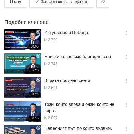
Споделяне
Назад
Завършване на гледането
Подобни клипове
Изкушение и Победа
옵
Брой
2 799
션
гледания
재
30:05
더
생
보
시
Наистина ние сме благословени
기
간
옵
Брой
2 743
션
гледания
재
35:20
더
생
보
시
Вярата променя света
기
간
옵
Брой
2 691
션
гледания
재
38:24
더
생
보
시
Този, който вярва и онзи, който не
기
간
옵
вярва
션
Брой
2 657
재
38:15
더
생
гледания
보
시
Небесният път, по който вървим,
기
간
옵