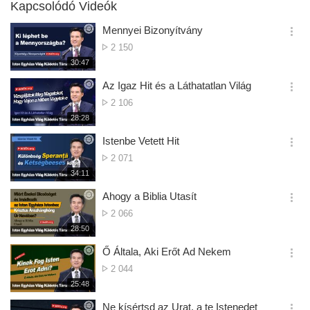
Kapcsolódó Videók
Mennyei Bizonyítvány
옵
Megtekintések
2 150
션
Száma
재
30:47
더
생
보
시
Az Igaz Hit és a Láthatatlan Világ
기
간
옵
Megtekintések
2 106
션
Száma
재
28:28
더
생
보
시
Istenbe Vetett Hit
기
간
옵
Megtekintések
2 071
션
Száma
재
34:11
더
생
보
시
Ahogy a Biblia Utasít
기
간
옵
Megtekintések
2 066
션
Száma
재
28:50
더
생
보
시
Ő Általa, Aki Erőt Ad Nekem
기
간
옵
Megtekintések
2 044
션
Száma
재
25:48
더
생
보
시
Ne kísértsd az Urat, a te Istenedet