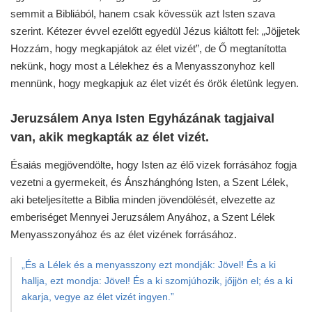
semmit a Bibliából, hanem csak kövessük azt Isten szava
szerint. Kétezer évvel ezelőtt egyedül Jézus kiáltott fel: „Jöjjetek
Hozzám, hogy megkapjátok az élet vizét”, de Ő megtanította
nekünk, hogy most a Lélekhez és a Menyasszonyhoz kell
mennünk, hogy megkapjuk az élet vizét és örök életünk legyen.
Jeruzsálem Anya Isten Egyházának tagjaival
van, akik megkapták az élet vizét.
Ésaiás megjövendölte, hogy Isten az élő vizek forrásához fogja
vezetni a gyermekeit, és Ánszhánghóng Isten, a Szent Lélek,
aki beteljesítette a Biblia minden jövendölését, elvezette az
emberiséget Mennyei Jeruzsálem Anyához, a Szent Lélek
Menyasszonyához és az élet vizének forrásához.
„És a Lélek és a menyasszony ezt mondják: Jövel! És a ki
hallja, ezt mondja: Jövel! És a ki szomjúhozik, jőjjön el; és a ki
akarja, vegye az élet vizét ingyen.”