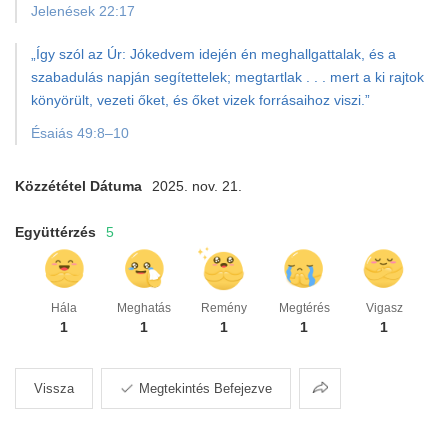
Jelenések 22:17
„Így szól az Úr: Jókedvem idején én meghallgattalak, és a
szabadulás napján segítettelek; megtartlak . . . mert a ki rajtok
könyörült, vezeti őket, és őket vizek forrásaihoz viszi.”
Ésaiás 49:8–10
Közzététel Dátuma
2025. nov. 21.
Együttérzés
5
Hála
Meghatás
Remény
Megtérés
Vigasz
1
1
1
1
1
Megosztás
Vissza
Megtekintés Befejezve