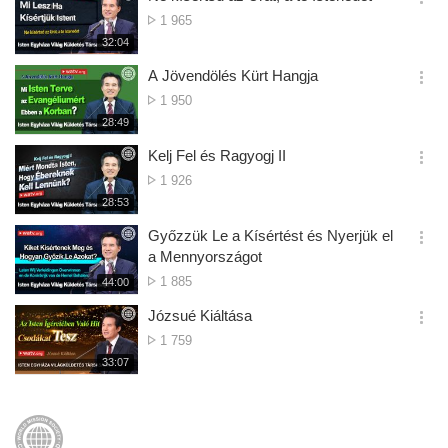
기
간
옵
Megtekintések
1 965
션
Száma
재
32:04
더
생
보
시
A Jövendölés Kürt Hangja
기
간
옵
Megtekintések
1 950
션
Száma
재
28:49
더
생
보
시
Kelj Fel és Ragyogj II
기
간
옵
Megtekintések
1 926
션
Száma
재
28:53
더
생
보
시
Győzzük Le a Kísértést és Nyerjük el
기
간
옵
a Mennyországot
션
Megtekintések
1 885
재
44:00
더
생
Száma
보
시
Józsué Kiáltása
기
간
옵
Megtekintések
1 759
션
Száma
재
33:07
더
생
보
시
기
간