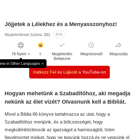
Jöjjetek a Lélekhez és a Menyasszonyhoz!
#Hit
Megtekintések Száma:
331
감
동
78 Nyelv
5
Megtekintés
Megnézendő
Megosztás
클
Befejezve
릭
iew in Other Languages
창
수
Iratkozz Fel
és
Lájkold
a YouTube-on
닫
기
Hogyan mehetünk a Szabadítóhoz, aki megadja
nekünk az élet vizét? Olvasnunk kell a Bibliát.
Mivel a Biblia 66 könyve tartalmazza az utat, hogy a
Szabadítóhoz menjünk, és a bölcsességet, hogy
megkülönböztessük az igazságot a hamisságtól, Isten
figyelmeztet minket, hogy ne tegyünk hozzá és ne vegyünk el